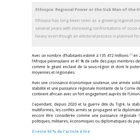
Ethiopia: Regional Power or the Sick Man of the H
Ethiopia has long been seen as a growing regional pow
several years with increasing confrontations of socio
heavy even though an electoral process is planned for
(1)
Avec un nombre d’habitants estimé à 135 472 millions
en 2
l’Afrique péninsulaire et 41 % de celle des pays membres d
comme le géant enclavé de la sous-région et dont le potent
moyennes et régionales.
Avec une croissance économique soutenue, une armée solide 
stabilité et une puissance régionale montante de la Corne de
continent africain avec un fort engagement auprès de l’Union
Cependant, depuis 2020 et la guerre dite du Tigré, la stab
multiformes, les conflits armés se propagent et la diplomatie 
encore être considérée comme une puissance régionale ? 
politiques, militaires, économiques ou diplomatiques du pay
Il reste 93 % de l'article à lire