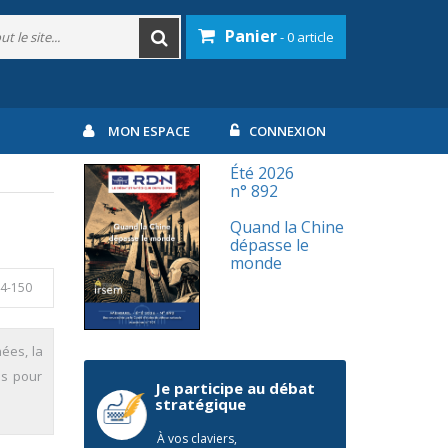
Panier
- 0 article
MON ESPACE
CONNEXION
Été 2026
n° 892
Quand la Chine
dépasse le
monde
44-150
ées, la
es pour
Je participe au débat
stratégique
À vos claviers,