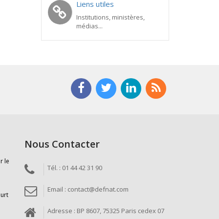
Liens utiles
Institutions, ministères,
médias...
Nous Contacter
r le
Tél. : 01 44 42 31 90
Email : contact@defnat.com
ourt
Adresse : BP 8607, 75325 Paris cedex 07