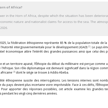
orn of Africa?
er in the Horn of Africa, despite which the situation has been deteriorat
-economic nature and nationalist claims for access to the sea. The atmosp
 2026.
025, la Fédération éthiopienne représente 85 % de la population totale de l
(2)
e l’Autorité intergouvernementale pour le développement (
IGAD
)
. Le pays ém
iel économique attire l’intérêt des grandes puissances ainsi que celui des 
et un territoire apaisé, l’Éthiopie du début du millénaire est perçue comme 
 l’Afrique. Son rôle diplomatique est demeuré significatif dans la région com
(3)
 africaine
dont le siège se trouve à Addis-Abeba.
ilité éthiopienne suscite des interrogations. Les tensions internes sont nom
du pays devient plus incertaine voire imprévisible. Face à ces défis, l’Éthiopie
Pour apporter des réponses possibles, cet article examine les grandes te
s pendant les vingt-cinq dernières années.