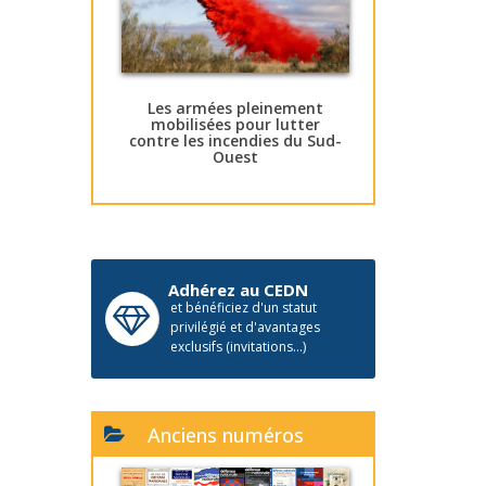
Les armées pleinement
mobilisées pour lutter
contre les incendies du Sud-
Ouest
Adhérez au CEDN
et bénéficiez d'un statut
privilégié et d'avantages
exclusifs (invitations...)
Anciens numéros