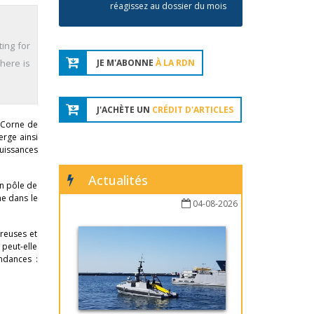
réagissez au dossier du mois
ing for
here is
JE M'ABONNE
À LA RDN
J'ACHÈTE UN
CRÉDIT D'ARTICLES
a Corne de
erge ainsi
puissances
Actualités
un pôle de
me dans le
04-08-2026
breuses et
 peut-elle
ndances :