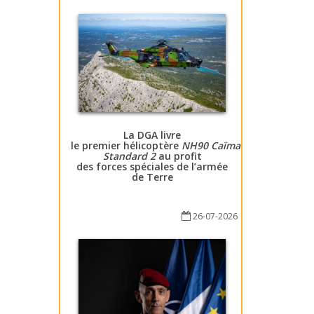
La DGA livre
le premier hélicoptère
NH90 Caïman
Standard 2
au profit
des forces spéciales de l’armée
de Terre
26-07-2026