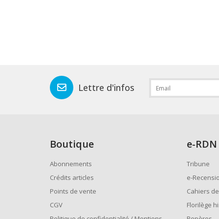
Lettre d'infos
Boutique
e
-RDN
Abonnements
Tribune
Crédits articles
e-Recensi
Points de vente
Cahiers de
CGV
Florilège h
Politique de confidentialité / Mentions
Repères