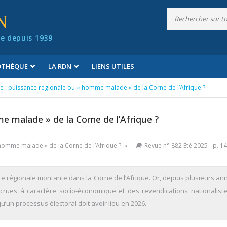
N
e depuis 1939
IOTHÈQUE
LA RDN
LIENS UTILES
ie : puissance régionale ou « homme malade » de la Corne de l’Afrique ?
e malade » de la Corne de l’Afrique ?
« homme malade » de la Corne de l’Afrique ? »
Revue n° 882 Été 2025
- p. 1
 régionale montante dans la Corne de l’Afrique. Or, depuis plusieurs ann
accrues à caractère socio-économique et des revendications nationalist
u’un processus électoral doit avoir lieu en 2026.