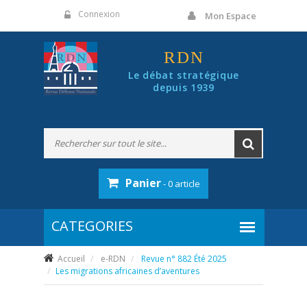
Panneau de gestion des cookies
Connexion
Mon Espace
RDN
Le débat stratégique
depuis 1939
Panier
- 0 article
Accueil
e-RDN
Revue n° 882 Été 2025
Les migrations africaines d’aventures