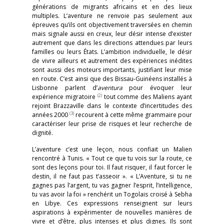
générations de migrants africains et en des lieux
multiples. L’aventure ne renvoie pas seulement aux
épreuves qu’ils ont objectivement traversées en chemin
mais signale aussi en creux, leur désir intense d’exister
autrement que dans les directions attendues par leurs
familles ou leurs États. L’ambition individuelle, le désir
de vivre ailleurs et autrement des expériences inédites
sont aussi des moteurs importants, justifiant leur mise
en route. C’est ainsi que des Bissau-Guinéens installés à
Lisbonne parlent d’
aventura
pour évoquer leur
(2)
expérience migratoire
tout comme des Maliens ayant
rejoint Brazzaville dans le contexte d’incertitudes des
(3)
années 2000
recourent à cette même grammaire pour
caractériser leur prise de risques et leur recherche de
dignité.
L’aventure c’est une leçon, nous confiait un Malien
rencontré à Tunis. « Tout ce que tu vois sur la route, ce
sont des leçons pour toi. Il faut risquer, il faut forcer le
destin, il ne faut pas t’asseoir ». « L’Aventure, si tu ne
gagnes pas l’argent, tu vas gagner l’esprit, l’intelligence,
tu vas avoir la foi » renchérit un Togolais croisé à Sebha
en Libye. Ces expressions renseignent sur leurs
aspirations à expérimenter de nouvelles manières de
vivre et d’être, plus intenses et plus dignes. Ils sont