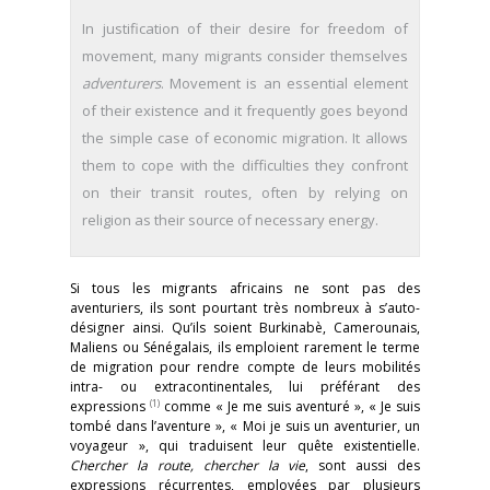
In justification of their desire for freedom of
movement, many migrants consider themselves
adventurers
. Movement is an essential element
of their existence and it frequently goes beyond
the simple case of economic migration. It allows
them to cope with the difficulties they confront
on their transit routes, often by relying on
religion as their source of necessary energy.
Si tous les migrants africains ne sont pas des
aventuriers, ils sont pourtant très nombreux à s’auto-
désigner ainsi. Qu’ils soient Burkinabè, Camerounais,
Maliens ou Sénégalais, ils emploient rarement le terme
de migration pour rendre compte de leurs mobilités
intra- ou extracontinentales, lui préférant des
(1)
expressions
comme « Je me suis aventuré », « Je suis
tombé dans l’aventure », « Moi je suis un aventurier, un
voyageur », qui traduisent leur quête existentielle.
Chercher la route, chercher la vie
, sont aussi des
expressions récurrentes, employées par plusieurs