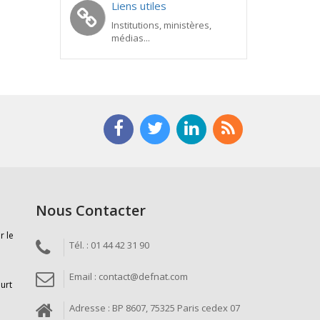
Liens utiles
Institutions, ministères,
médias...
Nous Contacter
r le
Tél. : 01 44 42 31 90
Email : contact@defnat.com
ourt
Adresse : BP 8607, 75325 Paris cedex 07