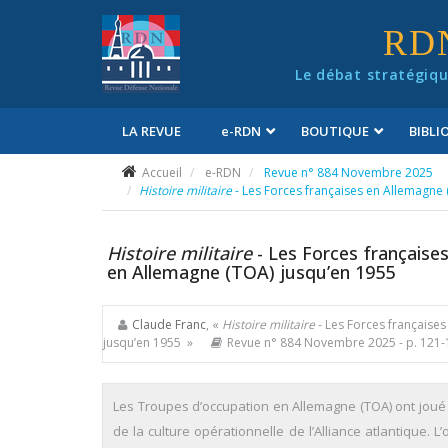
Panneau de gestion des cookies
RD
Le débat stratégiqu
LA REVUE
e
-RDN
BOUTIQUE
BIBL
Conditions générales de vente
Accueil
e-RDN
Revue n° 884 Novembre 2025
Histoire militaire
- Les Forces françaises en Allemagne (
Histoire militaire
- Les Forces française
en Allemagne (TOA) jusqu’en 1955
Claude Franc
, «
Histoire militaire
- Les Forces françaises
jusqu’en 1955 »
Revue n° 884 Novembre 2025
- p. 121
Les Troupes d’occupation en Allemagne (TOA) ont joué 
de la culture opérationnelle de l’Alliance atlantique. 