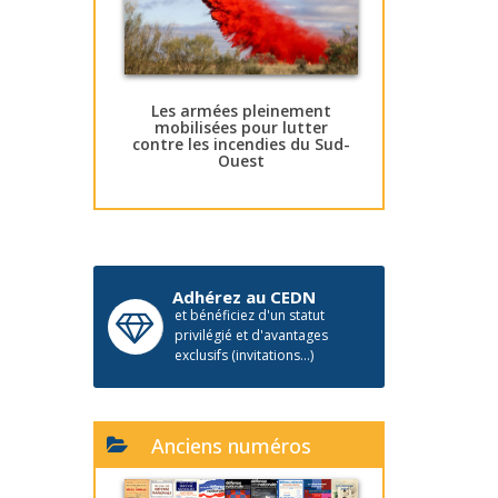
Les armées pleinement
mobilisées pour lutter
contre les incendies du Sud-
Ouest
Adhérez au CEDN
et bénéficiez d'un statut
privilégié et d'avantages
exclusifs (invitations...)
Anciens numéros