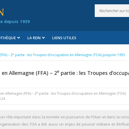
N
e depuis 1939
IOTHÈQUE
LA RDN
LIENS UTILES
e
FFA) – 2
partie : les Troupes d’occupation en Allemagne (TOA) jusqu’en 1955
e
s en Allemagne (FFA) – 2
partie : les Troupes d’occup
e
 en Allemagne (FFA) – 2
partie : les Troupes d’occupation en Allemagne (TOA)
-124
un rôle important dans la montée en puissance de l’Otan et dans la const
L’organisation des TOA a été aussi un enjeu de pouvoir militaire et d’infl