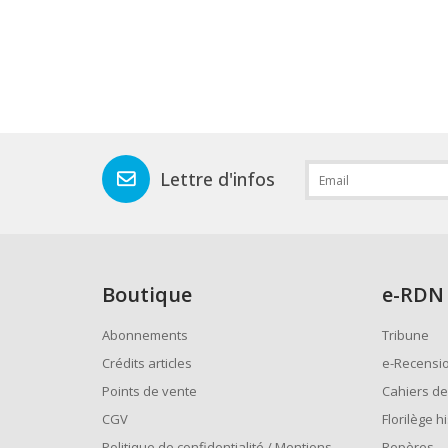
Lettre d'infos
Boutique
e
-RDN
Abonnements
Tribune
Crédits articles
e-Recensi
Points de vente
Cahiers de
CGV
Florilège h
Politique de confidentialité / Mentions
Repères