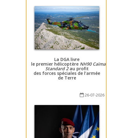
La DGA livre
le premier hélicoptère
NH90 Caïman
Standard 2
au profit
des forces spéciales de l’armée
de Terre
26-07-2026