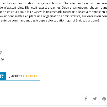
 les forces d’occupation françaises dans un État allemand vaincu mais souv
 n’existait plus. Elle était exercée par les Quatre vainqueurs, chacun dan
e
nde en cours sous le III
Reich
, le Reichsmark, n’existait plus et la monnaie en c
s devait donc mettre en place une organisation administrative, aux ordres du 
fférente du commandant des troupes d’occupation, qui lui était subordonné.
0)
nte
J'ACHÈTE
L'ARTICLE