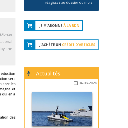
réagissez au dossier du mois
JE M'ABONNE
À LA RDN
(
Forces
rational
J'ACHÈTE UN
CRÉDIT D'ARTICLES
 by the
Actualités
 réduction
ation sera
04-08-2026
placer les
emagne et
e qui en a
sation des