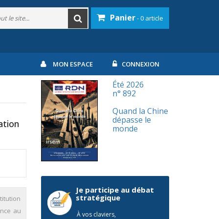
Panier
- 0 article
MON ESPACE
CONNEXION
Été 2026
n° 892
Quand la Chine
dépasse le
ation
monde
Je participe au débat
stratégique
itution
uence au
À vos claviers,