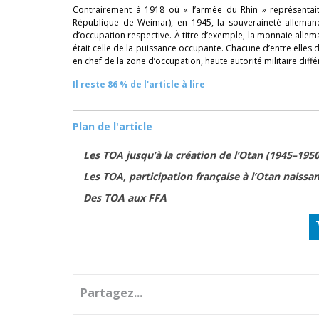
Contrairement à 1918 où « l’armée du Rhin » représentait
République de Weimar), en 1945, la souveraineté allemande
d’occupation respective. À titre d’exemple, la monnaie allema
était celle de la puissance occupante. Chacune d’entre elle
en chef de la zone d’occupation, haute autorité militaire di
Il reste 86 % de l'article à lire
Plan de l'article
Les TOA jusqu’à la création de l’Otan (1945–195
Les TOA, participation française à l’Otan naissa
Des TOA aux FFA
Partagez...