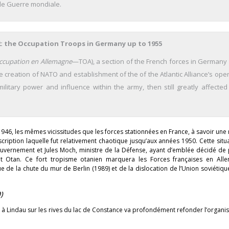
de Guerre mondiale.
 2: the Occupation Troops in Germany up to 1955
ccupation en Allemagne
—TOA), a section of the French forces in Germany 
e creation of NATO and establishment of the of the Atlantic Alliance’s ope
ilitary power and influence within the army, then still greatly affected
46, les mêmes vicissitudes que les forces stationnées en France, à savoir une
ription laquelle fut relativement chaotique jusqu’aux années 1950. Cette situ
ouvernement et Jules Moch, ministre de la Défense, ayant d’emblée décidé de 
Otan. Ce fort tropisme otanien marquera les Forces françaises en All
ssue de la chute du mur de Berlin (1989) et de la dislocation de l’Union soviétiqu
0)
é à Lindau sur les rives du lac de Constance va profondément refonder l’organi