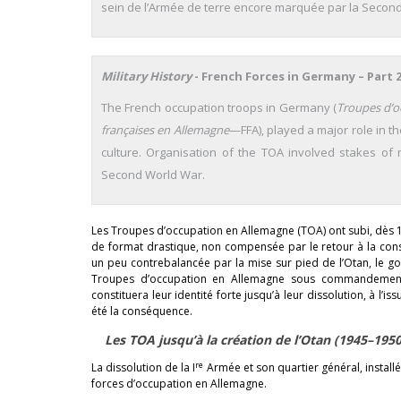
sein de l’Armée de terre encore marquée par la Secon
Military History
- French Forces in Germany – Part
The French occupation troops in Germany (
Troupes d’o
françaises en Allemagne
—FFA), played a major role in th
culture. Organisation of the TOA involved stakes of m
Second World War.
Les Troupes d’occupation en Allemagne (TOA) ont subi, dès 19
de format drastique, non compensée par le retour à la consc
un peu contrebalancée par la mise sur pied de l’Otan, le g
Troupes d’occupation en Allemagne sous commandement 
constituera leur identité forte jusqu’à leur dissolution, à l’i
été la conséquence.
Les TOA jusqu’à la création de l’Otan (1945–195
re
La dissolution de la I
Armée et son quartier général, install
forces d’occupation en Allemagne.