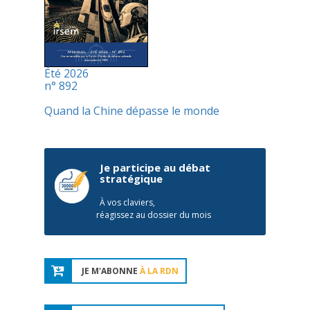
Été 2026
n° 892
Quand la Chine dépasse le monde
Je participe au débat
stratégique
À vos claviers,
réagissez au dossier du mois
JE M'ABONNE
À LA RDN