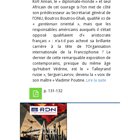
Kofi Annan, le « diplomate-monde » et seul
Africain de cet ouvrage si l’on met de côté
son prédécesseur au Secrétariat général de
l’ONU, Boutros Boutros-Ghali, qualifié ici de
«
gentleman
oriental », mais que les
responsables américains auxquels il s’était
opposé qualifiaient d’« aristocrate
français » : n’a-t-il pas achevé sa brillante
carrière à la tête de l’Organisation
internationale de la Francophonie ? Le
dernier de cette remarquable exposition de
contemporains, presque du même âge
qu’Hubert Védrine, est le « Talleyrand
russe », Sergueï Lavrov, devenu la « voix de
son maître » Vladimir Poutine.
Lire la suite
p. 131-132