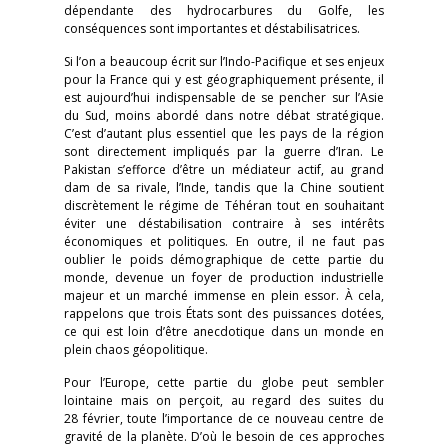
dépendante des hydrocarbures du Golfe, les
conséquences sont importantes et déstabilisatrices.
Si l’on a beaucoup écrit sur l’Indo-Pacifique et ses enjeux
pour la France qui y est géographiquement présente, il
est aujourd’hui indispensable de se pencher sur l’Asie
du Sud, moins abordé dans notre débat stratégique.
C’est d’autant plus essentiel que les pays de la région
sont directement impliqués par la guerre d’Iran. Le
Pakistan s’efforce d’être un médiateur actif, au grand
dam de sa rivale, l’Inde, tandis que la Chine soutient
discrètement le régime de Téhéran tout en souhaitant
éviter une déstabilisation contraire à ses intérêts
économiques et politiques. En outre, il ne faut pas
oublier le poids démographique de cette partie du
monde, devenue un foyer de production industrielle
majeur et un marché immense en plein essor. À cela,
rappelons que trois États sont des puissances dotées,
ce qui est loin d’être anecdotique dans un monde en
plein chaos géopolitique.
Pour l’Europe, cette partie du globe peut sembler
lointaine mais on perçoit, au regard des suites du
28 février, toute l’importance de ce nouveau centre de
gravité de la planète. D’où le besoin de ces approches