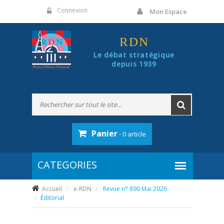
Panneau de gestion des cookies
Connexion
Mon Espace
RDN
Le débat stratégique
depuis 1939
Panier
- 0 article
Accueil
e-RDN
Revue n° 890 Mai 2026
Éditorial