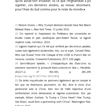
qu’on aurait tort d’oublier, vu ce que l’Afghanistan a pu
signifier, ces dernières années, au niveau sécuritaire,
pour l’Asie du Sud comme pour le reste du monde.♦
(1)
Nereim Viviam, « Why Trump’s Abraham Accords Have Not Meant
Mideast Peace », New York Times, 13 juillet 2025.
(2)
On reprend ici l’expression du Professeur des universités en
études russes et post -soviétiques Jean-Robert Raviot, Le logiciel
impérial russe, L’artilleur, 2024.
(3)
Logiciel impérial qui n’a été que renforcé par des erreurs passées,
russes mais également occidentales. Voir, sur ce sujet, Conradi Peter,
Who Lost Russia? From the Collapse of the USSR to Putin’s War on
Ukraine, Londres, Oneworld Publications, 2017, 630 pages.
(4)
Saint-Mézard Isabelle, « L’Indopacifique des États-Unis ou
comment maintenir la primauté états-unienne en Asie », Hérodote,
2022/1-2, n° 184-185, p. 285-299
(
https://doi.org/10.3917/her.184.0285
).
(5)
De telles inquiétudes ne prennent également pas en compte le
fait que les Américains pourraient, en fait, faire le choix d’un
partenariat avec la Chine, bien loin de l’idée répandue d’une
confrontation entre démocraties et régimes autoritaires. Voir, par
exemple, Allison Graham, “Is Trump a China Hawk? How Trump,
like Nixon, could form a partnership with China”, Washington Post,