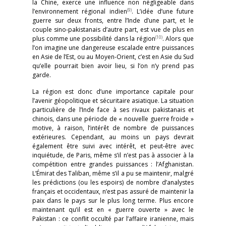
la Chine, exerce une influence non négligeable dans
(9)
l’environnement régional indien
. L’idée d’une future
guerre sur deux fronts, entre l’Inde d’une part, et le
couple sino-pakistanais d’autre part, est vue de plus en
(10)
plus comme une possibilité dans la région
. Alors que
l’on imagine une dangereuse escalade entre puissances
en Asie de l’Est, ou au Moyen-Orient, c’est en Asie du Sud
qu’elle pourrait bien avoir lieu, si l’on n’y prend pas
garde.
La région est donc d’une importance capitale pour
l’avenir géopolitique et sécuritaire asiatique. La situation
particulière de l’Inde face à ses rivaux pakistanais et
chinois, dans une période de « nouvelle guerre froide »
motive, à raison, l’intérêt de nombre de puissances
extérieures. Cependant, au moins un pays devrait
également être suivi avec intérêt, et peut-être avec
inquiétude, de Paris, même s’il n’est pas à associer à la
compétition entre grandes puissances : l’Afghanistan.
L’Émirat des Taliban, même s’il a pu se maintenir, malgré
les prédictions (ou les espoirs) de nombre d’analystes
français et occidentaux, n’est pas assuré de maintenir la
paix dans le pays sur le plus long terme. Plus encore
maintenant qu’il est en « guerre ouverte » avec le
Pakistan : ce conflit occulté par l’affaire iranienne, mais