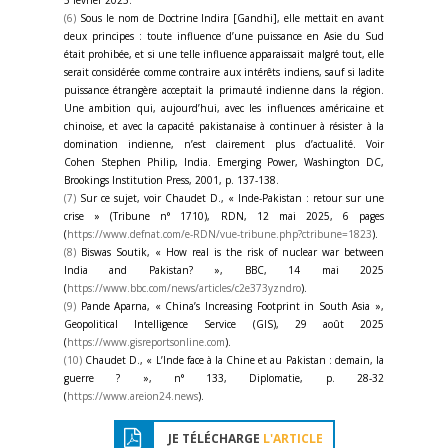
5 février 2025.
(6)
Sous le nom de Doctrine Indira [Gandhi], elle mettait en avant
deux principes : toute influence d’une puissance en Asie du Sud
était prohibée, et si une telle influence apparaissait malgré tout, elle
serait considérée comme contraire aux intérêts indiens, sauf si ladite
puissance étrangère acceptait la primauté indienne dans la région.
Une ambition qui, aujourd’hui, avec les influences américaine et
chinoise, et avec la capacité pakistanaise à continuer à résister à la
domination indienne, n’est clairement plus d’actualité. Voir
Cohen Stephen Philip, India. Emerging Power, Washington DC,
Brookings Institution Press, 2001, p. 137-138.
(7)
Sur ce sujet, voir Chaudet D., « Inde-Pakistan : retour sur une
crise » (Tribune n° 1710), RDN, 12 mai 2025, 6 pages
(
https://www.defnat.com/e-RDN/vue-tribune.php?ctribune=1823
).
(8)
Biswas Soutik, « How real is the risk of nuclear war between
India and Pakistan? », BBC, 14 mai 2025
(
https://www.bbc.com/news/articles/c2e373yzndro
).
(9)
Pande Aparna, « China’s Increasing Footprint in South Asia »,
Geopolitical Intelligence Service (GIS), 29 août 2025
(
https://www.gisreportsonline.com
).
(10)
Chaudet D., « L’Inde face à la Chine et au Pakistan : demain, la
guerre ? », n° 133, Diplomatie, p. 28-32
(
https://www.areion24.news
).
JE TÉLÉCHARGE
L'ARTICLE