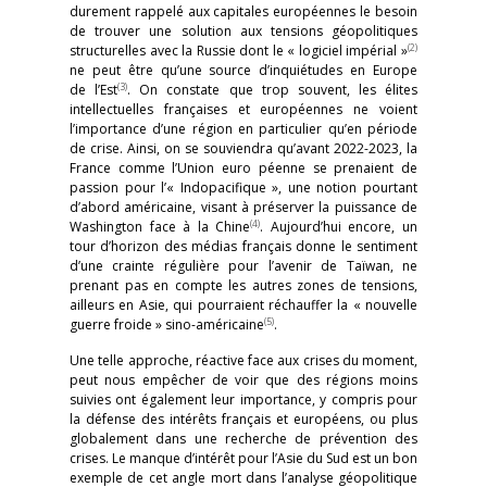
durement rappelé aux capitales européennes le besoin
de trouver une solution aux tensions géopolitiques
(2)
structurelles avec la Russie dont le « logiciel impérial »
ne peut être qu’une source d’inquiétudes en Europe
(3)
de l’Est
. On constate que trop souvent, les élites
intellectuelles françaises et européennes ne voient
l’importance d’une région en particulier qu’en période
de crise. Ainsi, on se souviendra qu’avant 2022-2023, la
France comme l’Union euro péenne se prenaient de
passion pour l’« Indopacifique », une notion pourtant
d’abord américaine, visant à préserver la puissance de
(4)
Washington face à la Chine
. Aujourd’hui encore, un
tour d’horizon des médias français donne le sentiment
d’une crainte régulière pour l’avenir de Taïwan, ne
prenant pas en compte les autres zones de tensions,
ailleurs en Asie, qui pourraient réchauffer la « nouvelle
(5)
guerre froide » sino-américaine
.
Une telle approche, réactive face aux crises du moment,
peut nous empêcher de voir que des régions moins
suivies ont également leur importance, y compris pour
la défense des intérêts français et européens, ou plus
globalement dans une recherche de prévention des
crises. Le manque d’intérêt pour l’Asie du Sud est un bon
exemple de cet angle mort dans l’analyse géopolitique