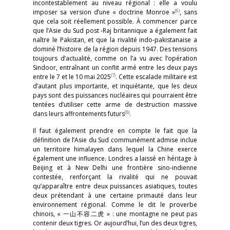
incontestablement au niveau régional : elle a voulu
(6)
imposer sa version d’une « doctrine Monroe »
, sans
que cela soit réellement possible. À commencer parce
que l’Asie du Sud post -Raj britannique a également fait
naître le Pakistan, et que la rivalité indo-pakistanaise a
dominé l’histoire de la région depuis 1947. Des tensions
toujours d’actualité, comme on l’a vu avec l’opération
Sindoor, entraînant un conflit armé entre les deux pays
(7)
entre le 7 et le 10 mai 2025
. Cette escalade militaire est
d’autant plus importante, et inquiétante, que les deux
pays sont des puissances nucléaires qui pourraient être
tentées d’utiliser cette arme de destruction massive
(8)
dans leurs affrontements futurs
.
Il faut également prendre en compte le fait que la
définition de l’Asie du Sud communément admise inclue
un territoire himalayen dans lequel la Chine exerce
également une influence. Londres a laissé en héritage à
Beijing et à New Delhi une frontière sino-indienne
contestée, renforçant la rivalité qui ne pouvait
qu’apparaître entre deux puissances asiatiques, toutes
deux prétendant à une certaine primauté dans leur
environnement régional. Comme le dit le proverbe
chinois, « 一山不容二虎 » : une montagne ne peut pas
contenir deux tigres. Or aujourd’hui, l’un des deux tigres,