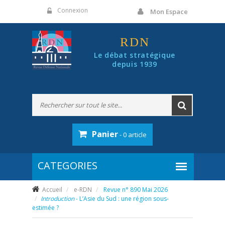
Panneau de gestion des cookies
Connexion
Mon Espace
RDN
Le débat stratégique
depuis 1939
Panier
- 0 article
Accueil
e-RDN
Revue n° 890 Mai 2026
Introduction
- L’Asie du Sud : une région sous-
estimée ?