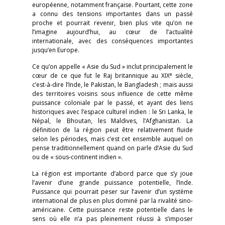
européenne, notamment française. Pourtant, cette zone
a connu des tensions importantes dans un passé
proche et pourrait revenir, bien plus vite qu’on ne
l’imagine aujourd’hui, au cœur de l’actualité
internationale, avec des conséquences importantes
jusqu’en Europe.
Ce qu’on appelle « Asie du Sud » inclut principalement le
e
cœur de ce que fut le Raj britannique au XIX
siècle,
c’est-à-dire l’Inde, le Pakistan, le Bangladesh ; mais aussi
des territoires voisins sous influence de cette même
puissance coloniale par le passé, et ayant des liens
historiques avec l’espace culturel indien : le Sri Lanka, le
Népal, le Bhoutan, les Maldives, l’Afghanistan. La
définition de la région peut être relativement fluide
selon les périodes, mais c’est cet ensemble auquel on
pense traditionnellement quand on parle d’Asie du Sud
ou de « sous-continent indien ».
La région est importante d’abord parce que s’y joue
l’avenir d’une grande puissance potentielle, l’Inde.
Puissance qui pourrait peser sur l’avenir d’un système
international de plus en plus dominé par la rivalité sino-
américaine. Cette puissance reste potentielle dans le
sens où elle n’a pas pleinement réussi à s’imposer