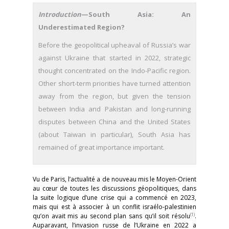
Introduction
—South Asia: An
Underestimated Region?
Before the geopolitical upheaval of Russia’s war
against Ukraine that started in 2022, strategic
thought concentrated on the Indo-Pacific region.
Other short-term priorities have turned attention
away from the region, but given the tension
between India and Pakistan and long-running
disputes between China and the United States
(about Taiwan in particular), South Asia has
remained of great importance important.
Vu de Paris, l’actualité a de nouveau mis le Moyen-Orient
au cœur de toutes les discussions géopolitiques, dans
la suite logique d’une crise qui a commencé en 2023,
mais qui est à associer à un conflit israélo-palestinien
(1)
qu’on avait mis au second plan sans qu’il soit résolu
.
Auparavant, l’invasion russe de l’Ukraine en 2022 a