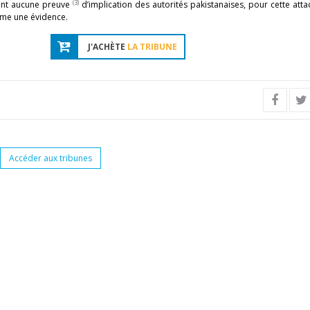
(3)
stant aucune preuve
d’implication des autorités pakistanaises, pour cette att
omme une évidence.
J'ACHÈTE
LA TRIBUNE
Accéder aux tribunes