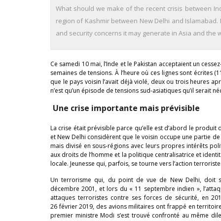
What should we make of the recent crisis between Ind
region of Kashmir between New Delhi and Islamabad. Di
and security concerns it may generate in Asia and the w
Ce samedi 10 mai, l’Inde et le Pakistan acceptaient un cessez-
semaines de tensions. À l’heure où ces lignes sont écrites (1
que le pays voisin l’avait déjà violé, deux ou trois heures ap
n’est qu’un épisode de tensions sud-asiatiques qu’il serait n
Une crise importante mais prévisible
La crise était prévisible parce qu’elle est d’abord le produit 
et New Delhi considèrent que le voisin occupe une partie de c
mais divisé en sous-régions avec leurs propres intérêts pol
aux droits de l’homme et la politique centralisatrice et ident
locale. Jeunesse qui, parfois, se tourne vers l’action terroriste
Un terrorisme qui, du point de vue de New Delhi, doit s
décembre 2001, et lors du « 11 septembre indien », l’atta
attaques terroristes contre ses forces de sécurité, en 201
26 février 2019, des avions militaires ont frappé en territoi
premier ministre Modi s’est trouvé confronté au même dilem