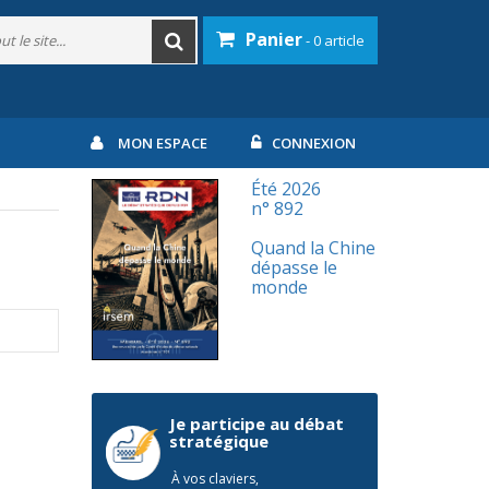
Panier
- 0 article
MON ESPACE
CONNEXION
Été 2026
n° 892
Quand la Chine
dépasse le
monde
Je participe au débat
stratégique
À vos claviers,