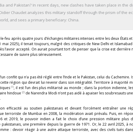
ia and Pakistan? In recent days, new clashes have taken place in the d
dier Chaudet analyzes this military standoff through the prism of the e
orld, and sees a primary beneficiary: China.
le-feu après quatre jours d’échanges militaires intenses entre les deux États et
1 mai 2025), il tenait toujours, malgré des critiques de New Delhi et Islamabad
rès l’avoir accepté. On aurait pourtant tort de penser que la crise est derrière n
écessaire de suivre plus sérieusement.
d’un conflit qui n’a pas été réglé entre l’Inde et le Pakistan, celui du Cachemire.
ette région qui devrait lui revenir dans son intégralité. Territoire à majorité
(1)
itiques
, il est l’un des plus militarisé au monde ; dans la portion indienne, les
(2)
itaire hindoue
de Narendra Modi n’ont pas aidé à apaiser les soubresauts une
.
on efficacité au soutien pakistanais et devant forcément entraîner une ré
que terroriste de Mumbai en 2008, la modération avait prévalu. Puis, en répo
6 et 2019, le pouvoir indien a fait le choix d’une pression militaire plus d
re pakistanais, une première depuis la guerre de 1971. Or, le 22 avril 2025, à n
me : devoir réagir à une autre attaque terroriste, avec des civils tués dans