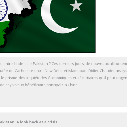
e entre l'Inde et le Pakistan ? Ces derniers jours, de nouveaux affronte
putée du Cachemire entre New Dehli et Islamabad. Didier Chaudet analy
rs le prisme des inquiétudes économiques et sécuritaires qu'il peut enge
 et y voit un bénéficiaire principal : la Chine.
akistan: A look back at a crisis