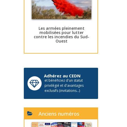
Les armées pleinement
mobilisées pour lutter
contre les incendies du Sud-
Ouest
Adhérez au CEDN
et bénéficiez d'un statut
privilégié et d'avantages
exclusifs (invitations...)
Anciens numéros