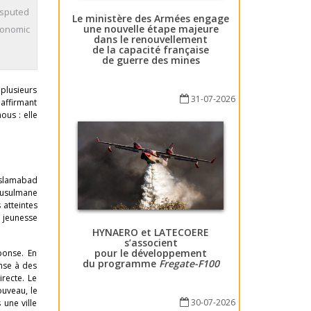
isputed
Le ministère des Armées engage
une nouvelle étape majeure
conomic
dans le renouvellement
de la capacité française
de guerre des mines
 plusieurs
31-07-2026
 affirmant
ous : elle
 Islamabad
 musulmane
 atteintes
 jeunesse
HYNAERO et LATECOERE
s’associent
pour le développement
ponse. En
du programme
Fregate-F100
nse à des
irecte. Le
ouveau, le
30-07-2026
 une ville