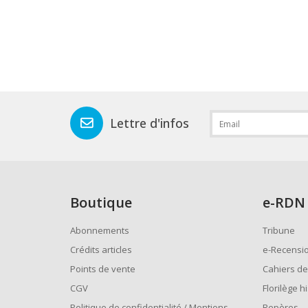
Lettre d'infos
Boutique
e
-RDN
Abonnements
Tribune
Crédits articles
e-Recensi
Points de vente
Cahiers de
CGV
Florilège h
Politique de confidentialité / Mentions
Repères