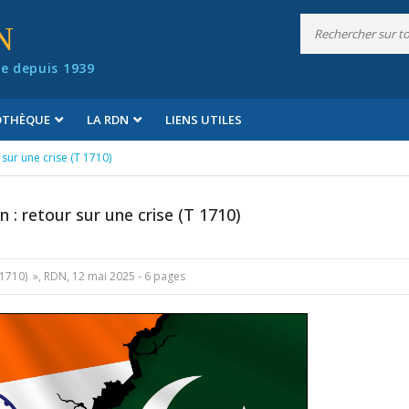
N
e depuis 1939
IOTHÈQUE
LA RDN
LIENS UTILES
 sur une crise (T 1710)
n : retour sur une crise (T 1710)
(T 1710) », RDN, 12 mai 2025 - 6 pages