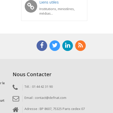
Liens utiles
Institutions, ministères,
médias...
Nous Contacter
r le
Tél. : 01 44 42 31 90
Email : contact@defnat.com
ourt
Adresse : BP 8607, 75325 Paris cedex 07