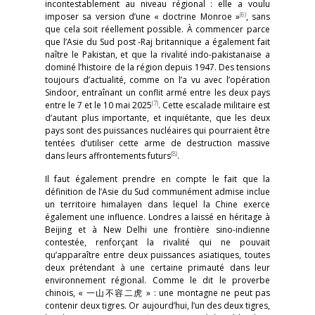
incontestablement au niveau régional : elle a voulu
(6)
imposer sa version d’une « doctrine Monroe »
, sans
que cela soit réellement possible. À commencer parce
que l’Asie du Sud post -Raj britannique a également fait
naître le Pakistan, et que la rivalité indo-pakistanaise a
dominé l’histoire de la région depuis 1947. Des tensions
toujours d’actualité, comme on l’a vu avec l’opération
Sindoor, entraînant un conflit armé entre les deux pays
(7)
entre le 7 et le 10 mai 2025
. Cette escalade militaire est
d’autant plus importante, et inquiétante, que les deux
pays sont des puissances nucléaires qui pourraient être
tentées d’utiliser cette arme de destruction massive
(8)
dans leurs affrontements futurs
.
Il faut également prendre en compte le fait que la
définition de l’Asie du Sud communément admise inclue
un territoire himalayen dans lequel la Chine exerce
également une influence. Londres a laissé en héritage à
Beijing et à New Delhi une frontière sino-indienne
contestée, renforçant la rivalité qui ne pouvait
qu’apparaître entre deux puissances asiatiques, toutes
deux prétendant à une certaine primauté dans leur
environnement régional. Comme le dit le proverbe
chinois, « 一山不容二虎 » : une montagne ne peut pas
contenir deux tigres. Or aujourd’hui, l’un des deux tigres,