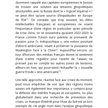
durement rappelé aux capitales européennes le besoin
de trouver une solution aux tensions géopolitiques
(2)
structurelles avec la Russie dont le « logiciel impérial »
ne peut être qu’une source d’inquiétudes en Europe
(3)
de l’Est
. On constate que trop souvent, les élites
intellectuelles françaises et européennes ne voient
l’importance d’une région en particulier qu’en période
de crise. Ainsi, on se souviendra qu’avant 2022-2023, la
France comme l’Union euro péenne se prenaient de
passion pour l’« Indopacifique », une notion pourtant
d’abord américaine, visant à préserver la puissance de
(4)
Washington face à la Chine
. Aujourd’hui encore, un
tour d’horizon des médias français donne le sentiment
d’une crainte régulière pour l’avenir de Taïwan, ne
prenant pas en compte les autres zones de tensions,
ailleurs en Asie, qui pourraient réchauffer la « nouvelle
(5)
guerre froide » sino-américaine
.
Une telle approche, réactive face aux crises du moment,
peut nous empêcher de voir que des régions moins
suivies ont également leur importance, y compris pour
la défense des intérêts français et européens, ou plus
globalement dans une recherche de prévention des
crises. Le manque d’intérêt pour l’Asie du Sud est un bon
exemple de cet angle mort dans l’analyse géopolitique