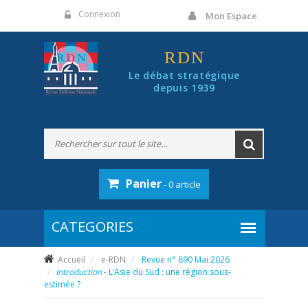
Panneau de gestion des cookies
Connexion
Mon Espace
RDN
Le débat stratégique
depuis 1939
Panier
- 0 article
Accueil
e-RDN
Revue n° 890 Mai 2026
Introduction
- L’Asie du Sud : une région sous-
estimée ?