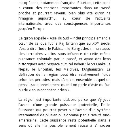
européenne, notamment française. Pourtant, cette zone
a connu des tensions importantes dans un passé
proche et pourrait revenir, bien plus vite qu’on ne
l’imagine aujourd’hui, au cœur de l’actualité
internationale, avec des conséquences importantes
jusqu’en Europe.
Ce qu’on appelle « Asie du Sud » inclut principalement le
e
cœur de ce que fut le Raj britannique au XIX
siècle,
c’est-à-dire l’Inde, le Pakistan, le Bangladesh ; mais aussi
des territoires voisins sous influence de cette même
puissance coloniale par le passé, et ayant des liens
historiques avec l’espace culturel indien : le Sri Lanka, le
Népal, le Bhoutan, les Maldives, l’Afghanistan. La
définition de la région peut être relativement fluide
selon les périodes, mais c’est cet ensemble auquel on
pense traditionnellement quand on parle d’Asie du Sud
ou de « sous-continent indien ».
La région est importante d’abord parce que s’y joue
l’avenir d’une grande puissance potentielle, l’Inde.
Puissance qui pourrait peser sur l’avenir d’un système
international de plus en plus dominé par la rivalité sino-
américaine. Cette puissance reste potentielle dans le
sens où elle n’a pas pleinement réussi à s’imposer