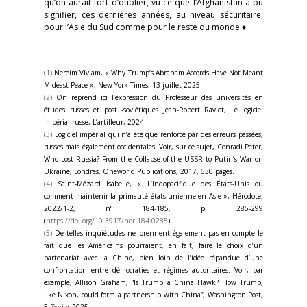
qu’on aurait tort d’oublier, vu ce que l’Afghanistan a pu
signifier, ces dernières années, au niveau sécuritaire,
pour l’Asie du Sud comme pour le reste du monde.♦
(1)
Nereim Viviam, « Why Trump’s Abraham Accords Have Not Meant
Mideast Peace », New York Times, 13 juillet 2025.
(2)
On reprend ici l’expression du Professeur des universités en
études russes et post -soviétiques Jean-Robert Raviot, Le logiciel
impérial russe, L’artilleur, 2024.
(3)
Logiciel impérial qui n’a été que renforcé par des erreurs passées,
russes mais également occidentales. Voir, sur ce sujet, Conradi Peter,
Who Lost Russia? From the Collapse of the USSR to Putin’s War on
Ukraine, Londres, Oneworld Publications, 2017, 630 pages.
(4)
Saint-Mézard Isabelle, « L’Indopacifique des États-Unis ou
comment maintenir la primauté états-unienne en Asie », Hérodote,
2022/1-2, n° 184-185, p. 285-299
(
https://doi.org/10.3917/her.184.0285
).
(5)
De telles inquiétudes ne prennent également pas en compte le
fait que les Américains pourraient, en fait, faire le choix d’un
partenariat avec la Chine, bien loin de l’idée répandue d’une
confrontation entre démocraties et régimes autoritaires. Voir, par
exemple, Allison Graham, “Is Trump a China Hawk? How Trump,
like Nixon, could form a partnership with China”, Washington Post,