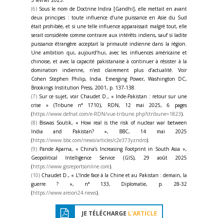
5 février 2025.
(6)
Sous le nom de Doctrine Indira [Gandhi], elle mettait en avant
deux principes : toute influence d’une puissance en Asie du Sud
était prohibée, et si une telle influence apparaissait malgré tout, elle
serait considérée comme contraire aux intérêts indiens, sauf si ladite
puissance étrangère acceptait la primauté indienne dans la région.
Une ambition qui, aujourd’hui, avec les influences américaine et
chinoise, et avec la capacité pakistanaise à continuer à résister à la
domination indienne, n’est clairement plus d’actualité. Voir
Cohen Stephen Philip, India. Emerging Power, Washington DC,
Brookings Institution Press, 2001, p. 137-138.
(7)
Sur ce sujet, voir Chaudet D., « Inde-Pakistan : retour sur une
crise » (Tribune n° 1710), RDN, 12 mai 2025, 6 pages
(
https://www.defnat.com/e-RDN/vue-tribune.php?ctribune=1823
).
(8)
Biswas Soutik, « How real is the risk of nuclear war between
India and Pakistan? », BBC, 14 mai 2025
(
https://www.bbc.com/news/articles/c2e373yzndro
).
(9)
Pande Aparna, « China’s Increasing Footprint in South Asia »,
Geopolitical Intelligence Service (GIS), 29 août 2025
(
https://www.gisreportsonline.com
).
(10)
Chaudet D., « L’Inde face à la Chine et au Pakistan : demain, la
guerre ? », n° 133, Diplomatie, p. 28-32
(
https://www.areion24.news
).
JE TÉLÉCHARGE
L'ARTICLE