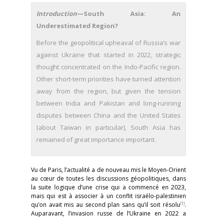
Introduction
—South Asia: An
Underestimated Region?
Before the geopolitical upheaval of Russia’s war
against Ukraine that started in 2022, strategic
thought concentrated on the Indo-Pacific region.
Other short-term priorities have turned attention
away from the region, but given the tension
between India and Pakistan and long-running
disputes between China and the United States
(about Taiwan in particular), South Asia has
remained of great importance important.
Vu de Paris, l’actualité a de nouveau mis le Moyen-Orient
au cœur de toutes les discussions géopolitiques, dans
la suite logique d’une crise qui a commencé en 2023,
mais qui est à associer à un conflit israélo-palestinien
(1)
qu’on avait mis au second plan sans qu’il soit résolu
.
Auparavant, l’invasion russe de l’Ukraine en 2022 a