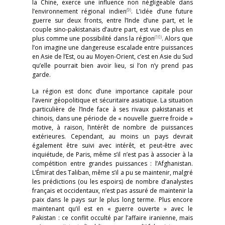
la Chine, exerce une influence non négligeable dans
(9)
l’environnement régional indien
. L’idée d’une future
guerre sur deux fronts, entre l’Inde d’une part, et le
couple sino-pakistanais d’autre part, est vue de plus en
(10)
plus comme une possibilité dans la région
. Alors que
l’on imagine une dangereuse escalade entre puissances
en Asie de l’Est, ou au Moyen-Orient, c’est en Asie du Sud
qu’elle pourrait bien avoir lieu, si l’on n’y prend pas
garde.
La région est donc d’une importance capitale pour
l’avenir géopolitique et sécuritaire asiatique. La situation
particulière de l’Inde face à ses rivaux pakistanais et
chinois, dans une période de « nouvelle guerre froide »
motive, à raison, l’intérêt de nombre de puissances
extérieures. Cependant, au moins un pays devrait
également être suivi avec intérêt, et peut-être avec
inquiétude, de Paris, même s’il n’est pas à associer à la
compétition entre grandes puissances : l’Afghanistan.
L’Émirat des Taliban, même s’il a pu se maintenir, malgré
les prédictions (ou les espoirs) de nombre d’analystes
français et occidentaux, n’est pas assuré de maintenir la
paix dans le pays sur le plus long terme. Plus encore
maintenant qu’il est en « guerre ouverte » avec le
Pakistan : ce conflit occulté par l’affaire iranienne, mais