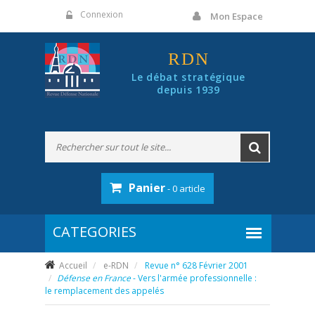
Panneau de gestion des cookies
Connexion
Mon Espace
RDN
Le débat stratégique
depuis 1939
Panier
- 0 article
Accueil
e-RDN
Revue n° 628 Février 2001
Défense en France
- Vers l'armée professionnelle :
le remplacement des appelés