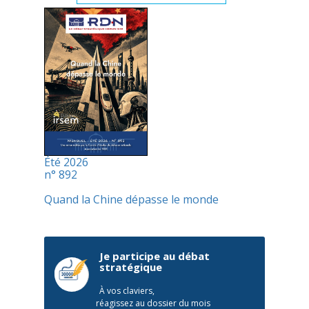
Été 2026
n° 892
Quand la Chine dépasse le monde
Je participe au débat
stratégique
À vos claviers,
réagissez au dossier du mois