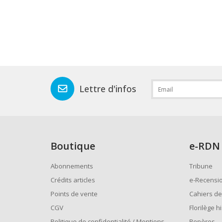
Lettre d'infos
Boutique
e
-RDN
Abonnements
Tribune
Crédits articles
e-Recensi
Points de vente
Cahiers de
CGV
Florilège h
Politique de confidentialité / Mentions
Repères