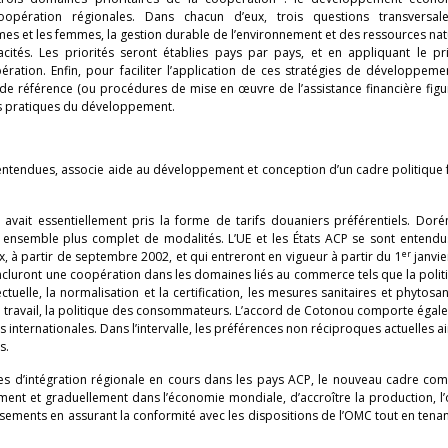
oopération régionales. Dans chacun d’eux, trois questions transversal
es et les femmes, la gestion durable de l’environnement et des ressources natu
cités. Les priorités seront établies pays par pays, et en appliquant le pr
ation. Enfin, pour faciliter l’application de ces stratégies de développemen
de référence (ou procédures de mise en œuvre de l’assistance financière fig
res pratiques du développement.
t entendues, associe aide au développement et conception d’un cadre politique
ait essentiellement pris la forme de tarifs douaniers préférentiels. Dorén
ensemble plus complet de modalités. L’UE et les États ACP se sont entendu
er
à partir de septembre 2002, et qui entreront en vigueur à partir du 1
janvie
 incluront une coopération dans les domaines liés au commerce tels que la polit
tuelle, la normalisation et la certification, les mesures sanitaires et phytosani
 travail, la politique des consommateurs. L’accord de Cotonou comporte égal
nternationales. Dans l’intervalle, les préférences non réciproques actuelles ai
s.
tives d’intégration régionale en cours dans les pays ACP, le nouveau cadre co
ent et graduellement dans l’économie mondiale, d’accroître la production, l’o
stissements en assurant la conformité avec les dispositions de l’OMC tout en ten