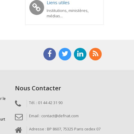
Liens utiles
Institutions, ministères,
médias...
Nous Contacter
r le
Tél. : 01 44 42 31 90
Email : contact@defnat.com
ourt
Adresse : BP 8607, 75325 Paris cedex 07