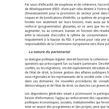
Par souci d’efficacité, de souplesse et de cohérence, l’acco
de développement (FED) : d’une part celui destiné à l’octroi
d’investissement pour la promotion du secteur privé dans
risques et de bonifications d’intérêts. Le système de progr
fondée non seulement sur leurs besoins, mais aussi sur le
renforcé (programmation glissante), en ce sens que les re
augmenter, ou au contraire, baisser en fonction des résult
enfin la nécessité d’accroître le rythme de consommation d
réajustement à la hausse du FED. Il prévoit pour cela une 
responsabilités de la Commission européenne vers d’une part
La nature du partenariat
Le dialogue politique régulier devrait favoriser la cohérenc
questions qui préoccupent l’un ou l’autre partenaire. Des th
conflits, ou les migrations, ont été explicitement introduit
de l’état de droit, la bonne gestion des affaires publiques f
sous-régionales et les représentants de la société civile. L
dans ces domaines. De nouvelles procédures de consulta
démocratiques et de l’état de droit, ou dans les cas graves d
Les dispositions générales visant à promouvoir la participa
besoin d’information, l’appui au renforcement des capacités,
politiques économiques, sociales, institutionnelles qui fero
mise en œuvre des programmes et des projets, ainsi que la 