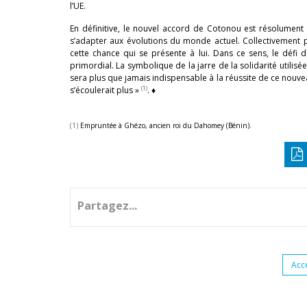
l’UE.
En définitive, le nouvel accord de Cotonou est résolument 
s’adapter aux évolutions du monde actuel. Collectivement p
cette chance qui se présente à lui. Dans ce sens, le défi 
primordial. La symbolique de la jarre de la solidarité utilisé
sera plus que jamais indispensable à la réussite de ce nouvea
(1)
s’écoulerait plus »
. ♦
(1)
Empruntée à Ghézo, ancien roi du Dahomey (Bénin).
Partagez...
Acc