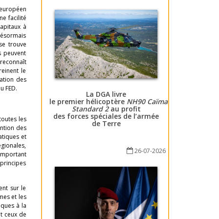
s européen
e facilité
apitaux à
 désormais
se trouve
s peuvent
 reconnaît
reinent le
ration des
u FED.
La DGA livre
le premier hélicoptère
NH90 Caïman
Standard 2
au profit
des forces spéciales de l’armée
toutes les
de Terre
ention des
atiques et
égionales,
26-07-2026
 important
principes
ent sur le
mes et les
iques à la
et ceux de