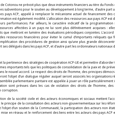
rd de Cotonou ne prévoit plus que deux instruments financiers au titre du Fond
 des subventions pour le soutien au développement à long terme, d’autre part un
 les pays ACP, appelé à remplacer le mécanisme actuel de financement des c
ammation est également modifié. L’allocation des ressources aux pays ACP est
urs performances. Par ailleurs, le caractère indicatif de la programmation 
ssources affectées à un pays ne lui sont plus définitivement acquises : elle
ats que mettront en lumière des évaluations périodiques conjointes. L’accord
es ressources financières pour éviter le cumul d’importants reliquats qui f
simplification des procédures de gestion ainsi qu’une plus grande déconcent
 ses délégués dans les pays ACP, et d’autre part les ordonnateurs nationaux d
e et la pertinence des stratégies de coopération ACP-UE et permettre d’aborder 
èmes importants tels que les politiques de consolidation de la paix et de prév
s dans le nouvel accord. Le respect des droits de l’homme, des principes démocr
eront l’objet d’un dialogue régulier auquel seront associés les organisations r
’Assemblée parlementaire paritaire est appelée à jouer un rôle particulièrement
tion sont prévues dans les cas de violation des droits de l’homme, des 
e corruption.
tion de la société civile et des acteurs économiques et sociaux mettent l’acc
 le principe de la consultation des acteurs non-gouvernementaux sur les réfor
nt l’objet d’un soutien de la Communauté, la participation des acteurs non état
mise en réseau et le renforcement des liens entre les acteurs des pays ACP 