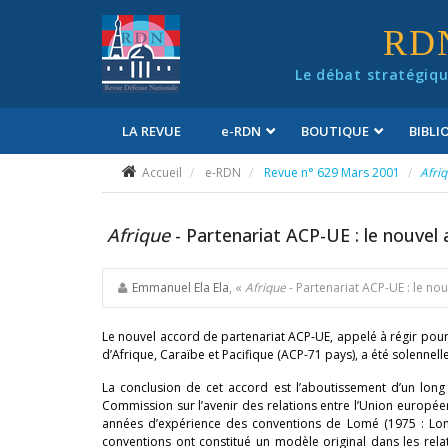
Panneau de gestion des cookies
RD
Le débat stratégiqu
LA REVUE
e
-RDN
BOUTIQUE
BIBL
Conditions générales de vente
Accueil
e-RDN
Revue n° 629 Mars 2001
Afri
Afrique
- Partenariat ACP-UE : le nouve
Emmanuel Ela Ela
, «
Afrique
- Partenariat ACP-UE : le n
Le nouvel accord de partenariat ACP-UE, appelé à régir pour 
d’Afrique, Caraïbe et Pacifique (ACP-71 pays), a été solennell
La conclusion de cet accord est l’aboutissement d’un lon
Commission sur l’avenir des relations entre l’Union européen
années d’expérience des conventions de Lomé (1975 : Lomé 
conventions ont constitué un modèle original dans les re