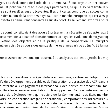
tigés. Les évaluations de l’aide de la Communauté aux pays ACP ont souve
nnel et politique de chacun des pays partenaires, ce qui a souvent limité la vi
s se sont révélées aussi décevantes. Elles ont certes contribué au succès com
ne diminution de la part des pays ACP sur le marché européen, qui est ainsi 
ons totales demeurent concentrées sur dix produits seulement, exportés bruts
ns de Lomé constituaient des acquis à préserver, la nécessité de s’adapter aux 
ccroissement de la pauvreté dans de nombreux pays, les évolutions démographiq
estion des objectifs et de la pratique de la coopération. La multiplic
t, enregistrée au cours des quinze dernières années, n’a pas bénéficié à la ma
 plusieurs innovations qui peuvent être analysées par les objectifs, les moy
 la conception d’une stratégie globale et commune, centrée sur l’objectif de 
ctifs du développement durable et de l’intégration progressive des ACP dans 
 se référant aux engagements internationaux des parties et prenant simulta
culturelles et environnementales du développement. Par contraste avec les c
lobale de développement qui requiert de la Communauté, des États membr
cadre de coopération intégré et opérationnel, comportant des indicateurs qual
ement les résultats. La démarche retenue traduit la complexité et le 
 trois domaines prioritaires de la coopération : le développement écono