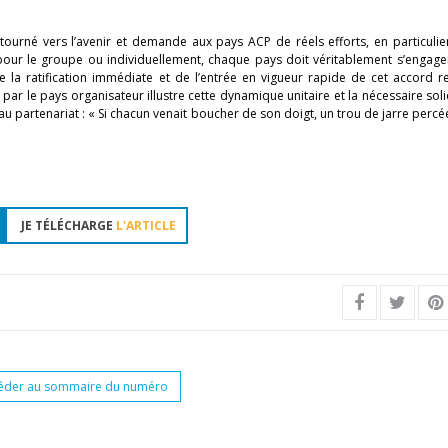
tourné vers l’avenir et demande aux pays ACP de réels efforts, en particulie
our le groupe ou individuellement, chaque pays doit véritablement s’engager
de la ratification immédiate et de l’entrée en vigueur rapide de cet accord 
e par le pays organisateur illustre cette dynamique unitaire et la nécessaire soli
u partenariat : « Si chacun venait boucher de son doigt, un trou de jarre percée
JE TÉLÉCHARGE
L'ARTICLE
éder au sommaire du numéro