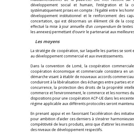
développement social et humain, l’intégration et la c
systématiquement prises en compte : l’égalité entre les homm
développement institutionnel et le renforcement des capa
concertation, qui est désormais un élément clé de la coopér
effectué la mise à jour annuelle d’un
compendium
de textes 
les annexes) permettant d’ouvrir le partenariat aux meilleu
Les moyens
La stratégie de coopération, sur laquelle les parties se son
au développement commercial et aux investissements.
Dans la convention de Lomé, la coopération commerciale av
coopération économique et commerciale consistera en un 
démarche visant à établir de nouveaux accords commerciaux, 
conduiront à la libéralisation des échanges entre parties et
concurrence, la protection des droits de la propriété intellec
commerce et l’environnement, le commerce et les normes du
dispositions pour une coopération ACP-UE dans les enceintes i
régime applicable aux différents protocoles seront maintenu
En prenant appui et en favorisant l’accélération des initia
pour ambition d’aider ces derniers à s’insérer harmonieusem
compétitivité de leurs produits, ainsi que d’attirer les inve
des niveaux de développement respectifs.