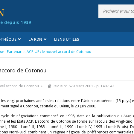
N
e depuis 1939
IOTHÈQUE
LA RDN
LIENS UTILES
que
- Partenariat ACP-UE : le nouvel accord de Cotonou
l accord de Cotonou
ouvel accord de Cotonou »
Revue n° 629 Mars 2001
- p. 140-142
les vingt prochaines années les relations entre l’Union européenne (15 pays) et
ement signé à Cotonou, capitale du Bénin, le 23 juin 2000.
g cycle de négociations commencé en 1996, date de la publication du
Livre 
ne et les États ACP. L’accord de Cotonou se fonde sur l’acquis des vingt-cinq
I, 1980 : Lomé II, 1985 : Lomé III, 1990 : Lomé IV, 1995 : Lomé IV bis). De 
lations Nord-Sud, combinant un régime négocié de préférences commerciales