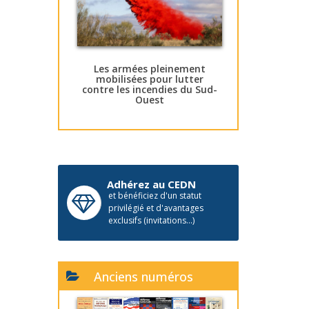
Les armées pleinement
mobilisées pour lutter
contre les incendies du Sud-
Ouest
Adhérez au CEDN
et bénéficiez d'un statut
privilégié et d'avantages
exclusifs (invitations...)
Anciens numéros