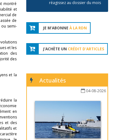
réagissez au dossier du mois
nt montré
abilité et
mercial de
passée de
 ou semi-
JE M'ABONNE
À LA RDN
évolutions
ues et les
J'ACHÈTE UN
CRÉDIT D'ARTICLES
ation des
jorité des
ens et la
Actualités
04-08-2026
réduire la
l’économie
nément en
onventions
es et des
itatifs et
caractère
mique, le