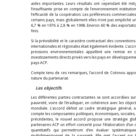
aides importantes. Leurs résultats ont cependant été mi
l’insuffisante prise en compte de l’environnement institutio
l’efficacité de la coopération. Les préférences commerciale
certains pays, mais globalement elles n’ont pas empêché u
6,7 % en 1976 à 2,8 % en 1998. Environ 60 % des exportati
finis.
Si la prévisibilité et le caractère contractuel des conventio
internationales et régionales était également évidente. L’a
pressions environnementales appellent une remise en qu
investissements directs privés vers les pays en développemen
pays ACP.
Compte tenu de ces remarques, l’accord de Cotonou apporte
nature du partenariat.
Les objectifs
Les différentes parties contractantes se sont accordées sur
pauvreté, voire de l’éradiquer, en cohérence avec les obje
mondiale. L’accord définit un cadre stratégique général,
compte les composantes politiques, économiques, sociales, 
précédentes, le nouvel accord propose une stratégie g
partenaires ACP un effort concerté pour l’élaboration d’un 
quantitatifs qui permettront d’en évaluer systématiqu
multidimensionnel de la pauvreté. Elle met l’accent sur