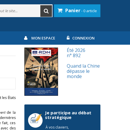
Panier
- 0 article
MON ESPACE
CONNEXION
Été 2026
n° 892
Quand la Chine
dépasse le
monde
 les États
Je participe au débat
vert
de la
stratégique
 dernières
fait, ces
À vos claviers,
 avec des