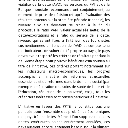
viabilité de la dette (AVD), les services du FMI et de la
Banque mondiale recommanderont conjointement, au
moment de prise de décision (et après évaluation des
résultats obtenus sur la première période triennale), les
niveaux auxquels devraient se situer à la fin du
processus le ratio VAN (valeur actualisée nette) de la
dette/exportations et le ratio du service de la dette,
niveaux qui seront fixés à l’intérieur des fourchettes
susmentionnées en fonction de l’AVD et compte tenu
des indicateurs de vulnérabilité propre au pays ; le pays
devra avoir respecté les critères de résultats pendant la
deuxième étape pour pouvoir bénéficier d’un soutien au
titre de l’initiative, ces critères portent notamment sur
les indicateurs macro-économiques, les progrès
accomplis en matière de réformes structurelles
essentielles et de réformes dans le domaine social (par
exemple amélioration des soins de santé de base et de
l’éducation, réduction de la pauvreté, etc.) ; tous les
créanciers intéressés sont censés participer à l’initiative.
L’initiative en faveur des PPTE ne constitue pas une
panacée pour l’ensemble des problèmes économiques
des pays très endettés. Même si l’on suppose que leurs
dettes extérieures soient entièrement annulées, ces
pays auraient encore largement besoin, pour la plupart,