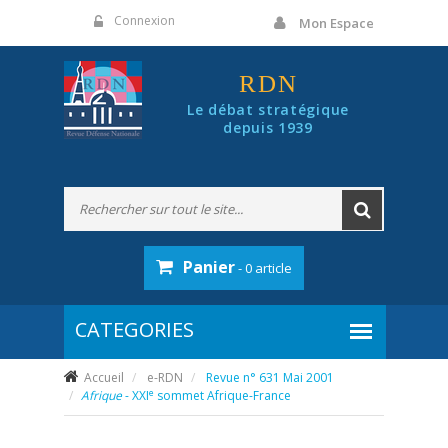
Panneau de gestion des cookies
Connexion
Mon Espace
RDN
Le débat stratégique
depuis 1939
Panier
- 0 article
Accueil
e-RDN
Revue n° 631 Mai 2001
e
Afrique
- XXI
sommet Afrique-France