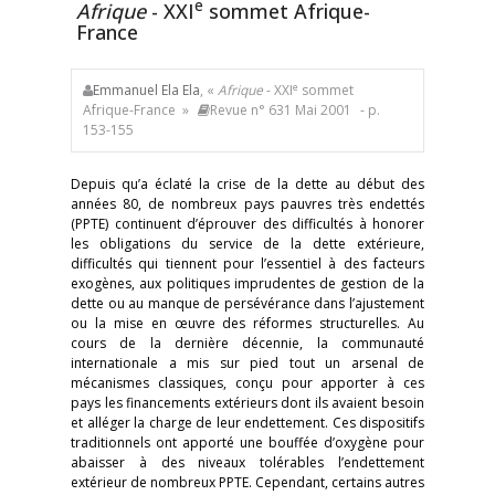
e
Afrique
- XXI
sommet Afrique-
France
e
Emmanuel Ela Ela
, «
Afrique
- XXI
sommet
Afrique-France »
Revue n° 631 Mai 2001
- p.
153-155
Depuis qu’a éclaté la crise de la dette au début des
années 80, de nombreux pays pauvres très endettés
(PPTE) continuent d’éprouver des difficultés à honorer
les obligations du service de la dette extérieure,
difficultés qui tiennent pour l’essentiel à des facteurs
exogènes, aux politiques imprudentes de gestion de la
dette ou au manque de persévérance dans l’ajustement
ou la mise en œuvre des réformes structurelles. Au
cours de la dernière décennie, la communauté
internationale a mis sur pied tout un arsenal de
mécanismes classiques, conçu pour apporter à ces
pays les financements extérieurs dont ils avaient besoin
et alléger la charge de leur endettement. Ces dispositifs
traditionnels ont apporté une bouffée d’oxygène pour
abaisser à des niveaux tolérables l’endettement
extérieur de nombreux PPTE. Cependant, certains autres