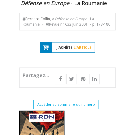
Défense en Europe
- La Roumanie
Bernard Collin
, «
Défense en Europe
- La
Roumanie »
Revue n° 632 Juin 2001
- p. 173-180
J'ACHÈTE
L'ARTICLE
Partagez...
Accéder au sommaire du numéro