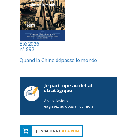
Été 2026
n° 892
Quand la Chine dépasse le monde
Je participe au débat
stratégique
À vos claviers,
réagissez au dossier du mois
JE M'ABONNE
À LA RDN