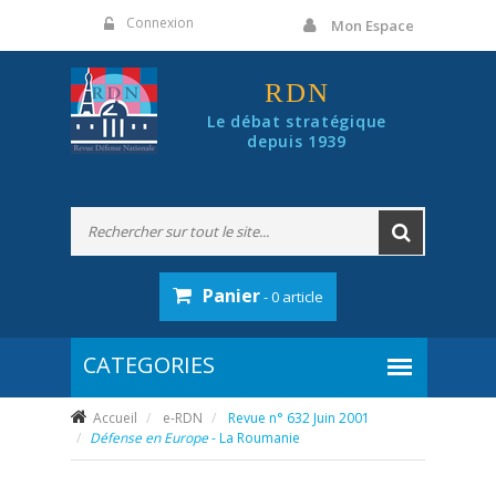
Panneau de gestion des cookies
Connexion
Mon Espace
RDN
Le débat stratégique
depuis 1939
Panier
- 0 article
Accueil
e-RDN
Revue n° 632 Juin 2001
Défense en Europe
- La Roumanie