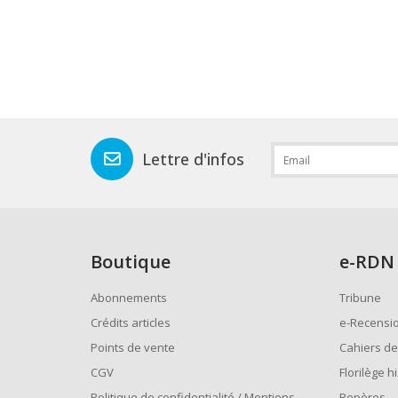
Lettre d'infos
Boutique
e
-RDN
Abonnements
Tribune
Crédits articles
e-Recensi
Points de vente
Cahiers de
CGV
Florilège h
Politique de confidentialité / Mentions
Repères