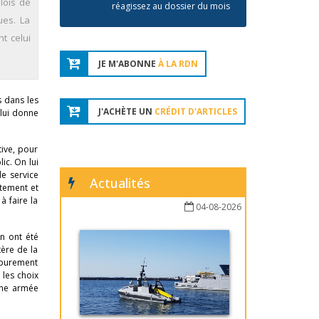
lois de
réagissez au dossier du mois
ues. La
t celui
JE M'ABONNE
À LA RDN
s dans les
J'ACHÈTE UN
CRÉDIT D'ARTICLES
 lui donne
tive, pour
ic. On lui
de service
Actualités
utement et
à faire la
04-08-2026
n ont été
ère de la
e purement
 les choix
une armée