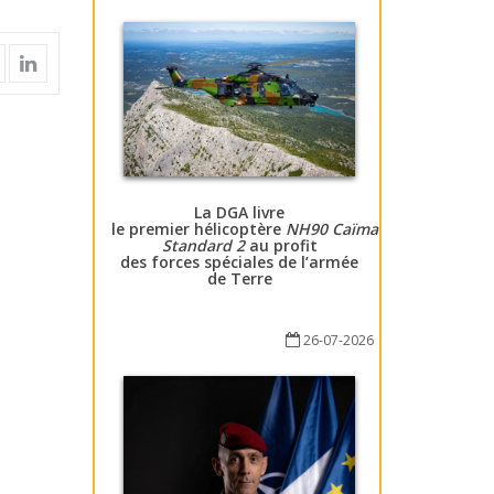
La DGA livre
le premier hélicoptère
NH90 Caïman
Standard 2
au profit
des forces spéciales de l’armée
de Terre
26-07-2026