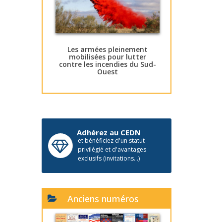
Les armées pleinement
mobilisées pour lutter
contre les incendies du Sud-
Ouest
Adhérez au CEDN
et bénéficiez d'un statut
privilégié et d'avantages
exclusifs (invitations...)
Anciens numéros