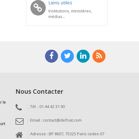
Liens utiles
Institutions, ministères,
médias...
Nous Contacter
r le
Tél. : 01 44 42 31 90
Email : contact@defnat.com
ourt
Adresse : BP 8607, 75325 Paris cedex 07