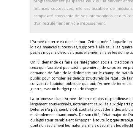
progressivement paupérisé ceux qui la servent et s'
finances successives, elle est accablée de missions
complexité croissante de ses interventions et des c
d'un recrutement en voie d'épuisement.
L’Armée de terre va dans le mur. Cette armée à laquelle on 
lois de finances successives, supporte à elle seule les quat
pas les moyens d’évoluer, mais elle-même ne se les donne p
On lui demande de faire de l’intégration sociale, tradition r
ceux qui n’auraient pas saisi la première ; de se poser en pr
demande de faire de la diplomatie sur le champ de bataille
public pour combler les déficits structurels de l’État ; de f
convaincre l’opinion publique que oui, l’Armée de terre est e
guerre, avec un budget peau de chagrin.
La promesse d’une Armée de terre moins dispendieuse ne s
largement sous-estimés, notamment ceux liés aux départs p
Défense n’a pas, semble-t-il, souhaité procéder à des arbit
et simplement abandonnés. De son côté, l’état-major de l’Arm
du législateur semblaient échapper à toute logique straté
dont non seulement les matériels, mais désormais les effect