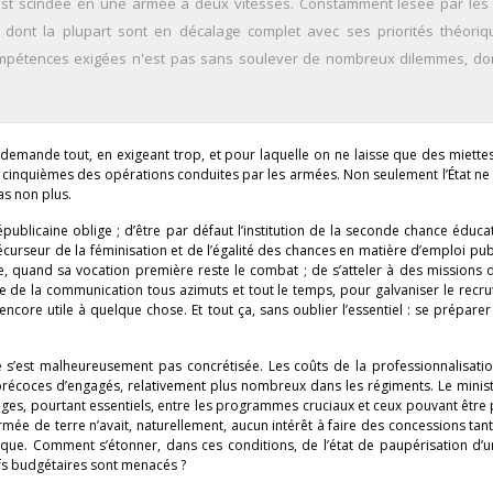
est scindée en une armée à deux vitesses. Constamment lésée par les 
 dont la plupart sont en décalage complet avec ses priorités théoriq
ompétences exigées n'est pas sans soulever de nombreux dilemmes, don
demande tout, en exigeant trop, et pour laquelle on ne laisse que des miette
re cinquièmes des opérations conduites par les armées. Non seulement l’État ne
as non plus.
épublicaine oblige ; d’être par défaut l’institution de la seconde chance éduca
écurseur de la féminisation et de l’égalité des chances en matière d’emploi publ
, quand sa vocation première reste le combat ; de s’atteler à des missions 
aire de la communication tous azimuts et tout le temps, pour galvaniser le recr
ncore utile à quelque chose. Et tout ça, sans oublier l’essentiel : se préparer 
’est malheureusement pas concrétisée. Les coûts de la professionnalisatio
récoces d’engagés, relativement plus nombreux dans les régiments. Le minist
rages, pourtant essentiels, entre les programmes cruciaux et ceux pouvant êtr
ée de terre n’avait, naturellement, aucun intérêt à faire des concessions tant
gique. Comment s’étonner, dans ces conditions, de l’état de paupérisation d’
ifs budgétaires sont menacés ?