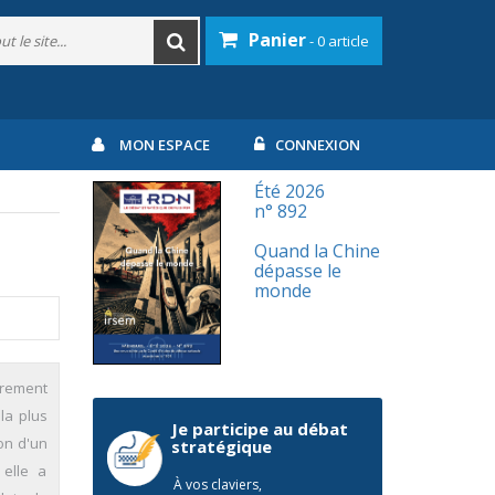
Panier
- 0 article
MON ESPACE
CONNEXION
Été 2026
n° 892
Quand la Chine
dépasse le
monde
èrement
la plus
Je participe au débat
on d'un
stratégique
 elle a
À vos claviers,