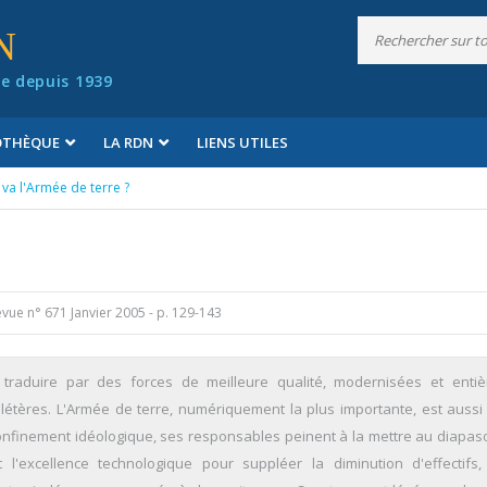
N
e depuis 1939
IOTHÈQUE
LA RDN
LIENS UTILES
va l'Armée de terre ?
vue n° 671 Janvier 2005
- p. 129-143
 traduire par des forces de meilleure qualité, modernisées et enti
létères. L'Armée de terre, numériquement la plus importante, est aussi 
r confinement idéologique, ses responsables peinent à la mettre au diapas
l'excellence technologique pour suppléer la diminution d'effectifs,