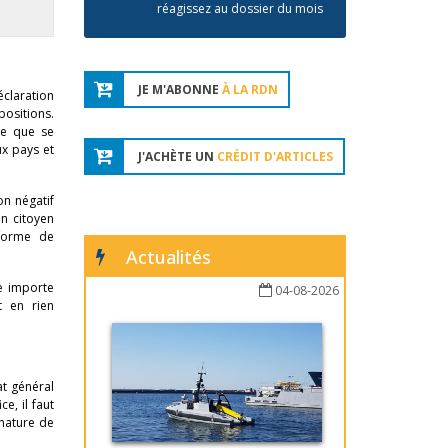
réagissez au dossier du mois
JE M'ABONNE
À LA RDN
éclaration
positions.
re que se
ux pays et
J'ACHÈTE UN
CRÉDIT D'ARTICLES
on négatif
n citoyen
 forme de
Actualités
re importe
04-08-2026
t en rien
at général
e, il faut
gnature de