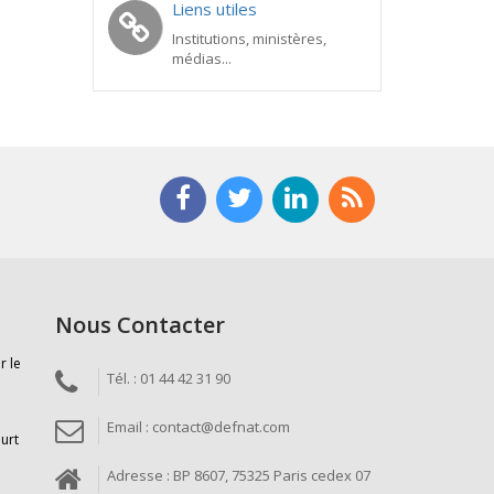
Liens utiles
Institutions, ministères,
médias...
Nous Contacter
r le
Tél. : 01 44 42 31 90
Email : contact@defnat.com
ourt
Adresse : BP 8607, 75325 Paris cedex 07