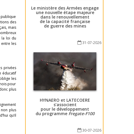
Le ministère des Armées engage
une nouvelle étape majeure
dans le renouvellement
 publique
de la capacité française
ations des
de guerre des mines
çais, mais
e nombreux
 la loi du
31-07-2026
 entre les
es privées
e éducatif
oblige les
 mois pour
 donc plus
HYNAERO et LATECOERE
s’associent
eignement
pour le développement
 non plus
du programme
Fregate-F100
’hui qu’il
30-07-2026