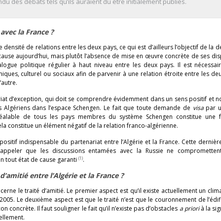
ndu des débats tels qu’ils auraient dû être initialement publiés.
 avec la France ?
densité de relations entre les deux pays, ce qui est d’ailleurs l’objectif de la d
n cause aujourd’hui, mais plutôt l’absence de mise en œuvre concrète de ses dis
alogue politique régulier à haut niveau entre les deux pays. Il est nécessai
es, culturel ou sociaux afin de parvenir à une relation étroite entre les de
’autre.
nariat d’exception, qui doit se comprendre évidemment dans un sens positif et n
des Algériens dans l’espace Schengen. Le fait que toute demande de
visa
par u
préalable de tous les pays membres du système Schengen constitue une
la constitue un élément négatif de la relation franco-algérienne.
positif indispensable du partenariat entre l’Algérie et la France. Cette derniè
à rappeler que les discussions entamées avec la Russie ne comprometten
(1)
n tout état de cause garanti
.
d’amitié entre l’Algérie et la France ?
erne le traité d’amitié. Le premier aspect est qu’il existe actuellement un clim
2005. Le deuxième aspect est que le traité n’est que le couronnement de l’édific
 concrète. Il faut souligner le fait qu’il n’existe pas d’obstacles
a priori
à la si
ellement.