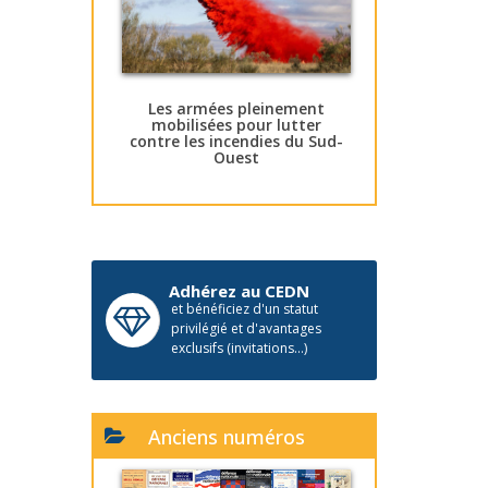
Les armées pleinement
mobilisées pour lutter
contre les incendies du Sud-
Ouest
Adhérez au CEDN
et bénéficiez d'un statut
privilégié et d'avantages
exclusifs (invitations...)
Anciens numéros