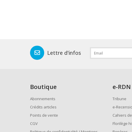
Lettre d'infos
Boutique
e
-RDN
Abonnements
Tribune
Crédits articles
e-Recensi
Points de vente
Cahiers de
CGV
Florilège h
Politique de confidentialité / Mentions
Repères