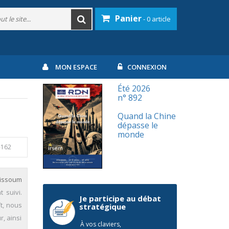
Panier
- 0 article
MON ESPACE
CONNEXION
Été 2026
n° 892
Quand la Chine
dépasse le
monde
-162
Missoum
 suivi.
Je participe au débat
t, nous
stratégique
, ainsi
À vos claviers,