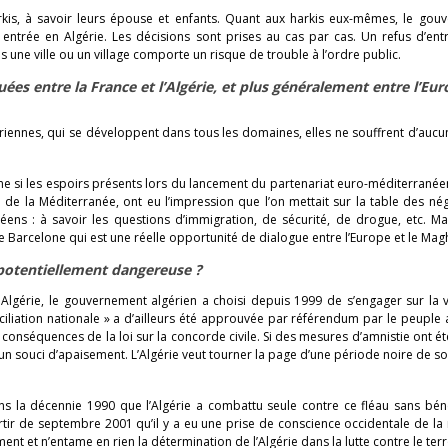
harkis, à savoir leurs épouse et enfants. Quant aux harkis eux-mêmes, le go
 entrée en Algérie. Les décisions sont prises au cas par cas. Un refus d’ent
ns une ville ou un village comporte un risque de trouble à l’ordre public.
ées entre la France et l’Algérie, et plus généralement entre l’Eur
ériennes, qui se développent dans tous les domaines, elles ne souffrent d’auc
me si les espoirs présents lors du lancement du partenariat euro-méditerrané
de la Méditerranée, ont eu l’impression que l’on mettait sur la table des né
éens : à savoir les questions d’immigration, de sécurité, de drogue, etc. Ma
e Barcelone qui est une réelle opportunité de dialogue entre l’Europe et le Mag
s potentiellement dangereuse ?
 Algérie, le gouvernement algérien a choisi depuis 1999 de s’engager sur la 
nciliation nationale » a d’ailleurs été approuvée par référendum par le peuple 
s conséquences de la loi sur la concorde civile. Si des mesures d’amnistie ont ét
 un souci d’apaisement. L’Algérie veut tourner la page d’une période noire de so
dans la décennie 1990 que l’Algérie a combattu seule contre ce fléau sans bén
artir de septembre 2001 qu’il y a eu une prise de conscience occidentale de la 
ent et n’entame en rien la détermination de l’Algérie dans la lutte contre le ter