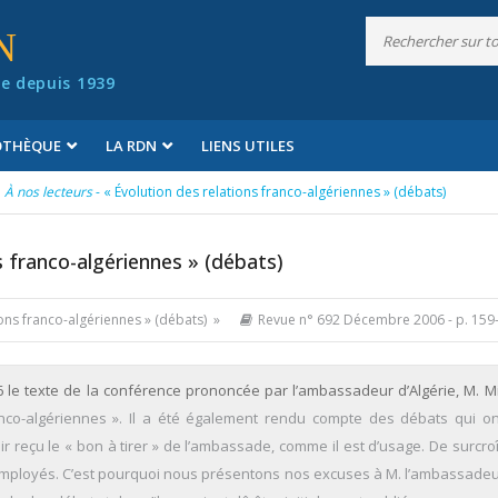
N
e depuis 1939
IOTHÈQUE
LA RDN
LIENS UTILES
À nos lecteurs
- « Évolution des relations franco-algériennes » (débats)
s franco-algériennes » (débats)
ions franco-algériennes » (débats) »
Revue n° 692 Décembre 2006
- p. 159
le texte de la conférence prononcée par l’ambassadeur d’Algérie, M. 
anco-algériennes ». Il a été également rendu compte des débats qui ont
r reçu le « bon à tirer » de l’ambassade, comme il est d’usage. De surcroî
employés. C’est pourquoi nous présentons nos excuses à M. l’ambassadeur