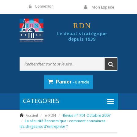
Panneau de gestion des cookies
Connexion
Mon Espace
RDN
Le débat stratégique
depuis 1939
Panier
- 0 article
Accueil
e-RDN
Revue n° 701 Octobre 2007
La sécurité économique : comment convaincre
les dirigeants d'entreprise ?