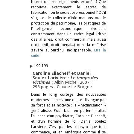
fournit des renseignements erronés ? Que
recouvre exactement le secret de
fabrication ou le secret professionnel ? Qu’il
s’agisse de collecte d’informations ou de
protection du patrimoine, les pratiques de
l’intelligence économique évoluent
constamment dans un cadre légal (droit
des affaires, droit commercial mais aussi
droit civil, droit pénal…) dont la maîtrise
s’avère aujourd’hui indispensable.
Lire la
suite
p. 199-199
Caroline Eliacheff et Daniel
Soulez Larivière :
Le temps des
victimes
; Albin Michel, 2007 ;
295 pages -
Claude Le Borgne
Dans le long cortège des nouveautés
modernes, il en est une qui se distingue par
sa force et sa nocivité : la « victimisation »
généralisée. Pour bien en parler il fallait
l’alliance d’un psychiatre, Caroline Eliacheff,
et d’un homme de loi, Daniel Soulez
Larivière. C’est par les « psy » que tout
commence, et en Amérique comme il se