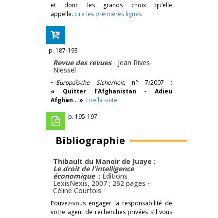
et donc les grands choix qu’elle
appelle.
Lire les premières lignes
p. 187-193
Revue des revues
-
Jean Rives-
Niessel
•
Europaïsche Sicherheit
, n° 7/2007 :
« Quitter l’Afghanistan - Adieu
Afghan… »
.
Lire la suite
p. 195-197
Bibliographie
Thibault du Manoir de Juaye :
Le droit de l'intelligence
économique
; Éditions
LexisNexis, 2007 ; 262 pages -
Céline Courtois
Pouvez-vous engager la responsabilité de
votre agent de recherches privées s’il vous