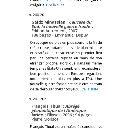
d’Algérie.
Lire la suite
p. 200-201
Gaïdz Minassian :
Caucase du
Sud, la nouvelle guerre froide
;
Édition Autrement, 2007 ;
188 pages -
Emmanuel Dupuy
On évoque de plus en plus souvent la fin du
reflux russe, notamment sur le plan militaire
et stratégique, caractérisé en premier lieu
par une certaine reprise en main de son
étranger proche, alors que dans un même
temps les États-Unis semblent reconsidérer
leur positionnement en Europe, regardant
notamment de plus en plus à l’Est. Une
nouvelle guerre froide est peut-être en train
de se dérouler sous nos yeux.
Lire la suite
p. 201-202
François Thual :
Abrégé
géopolitique de l'Amérique
latine
; Ellipses, 2006 ; 94 pages -
Pierre Morisot
François Thual est un maître ès concision et