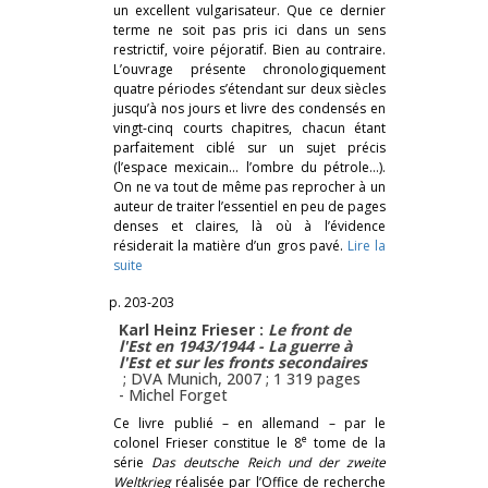
un excellent vulgarisateur. Que ce dernier
terme ne soit pas pris ici dans un sens
restrictif, voire péjoratif. Bien au contraire.
L’ouvrage présente chronologiquement
quatre périodes s’étendant sur deux siècles
jusqu’à nos jours et livre des condensés en
vingt-cinq courts chapitres, chacun étant
parfaitement ciblé sur un sujet précis
(l’espace mexicain… l’ombre du pétrole…).
On ne va tout de même pas reprocher à un
auteur de traiter l’essentiel en peu de pages
denses et claires, là où à l’évidence
résiderait la matière d’un gros pavé.
Lire la
suite
p. 203-203
Karl Heinz Frieser :
Le front de
l'Est en 1943/1944 - La guerre à
l'Est et sur les fronts secondaires
; DVA Munich, 2007 ; 1 319 pages
-
Michel Forget
Ce livre publié – en allemand – par le
e
colonel Frieser constitue le 8
tome de la
série
Das deutsche Reich und der zweite
Weltkrieg
réalisée par l’Office de recherche