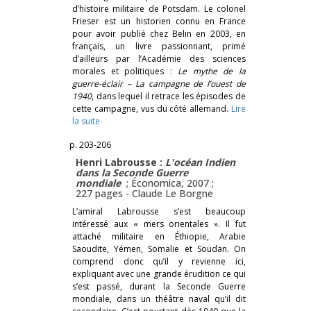
d’histoire militaire de Potsdam. Le colonel
Frieser est un historien connu en France
pour avoir publié chez Belin en 2003, en
français, un livre passionnant, primé
d’ailleurs par l’Académie des sciences
morales et politiques :
Le mythe de la
guerre-éclair – La campagne de l’ouest de
1940
, dans lequel il retrace les épisodes de
cette campagne, vus du côté allemand.
Lire
la suite
p. 203-206
Henri Labrousse :
L'océan Indien
dans la Seconde Guerre
mondiale
; Économica, 2007 ;
227 pages -
Claude Le Borgne
L’amiral Labrousse s’est beaucoup
intéressé aux « mers orientales ». Il fut
attaché militaire en Éthiopie, Arabie
Saoudite, Yémen, Somalie et Soudan. On
comprend donc qu’il y revienne ici,
expliquant avec une grande érudition ce qui
s’est passé, durant la Seconde Guerre
mondiale, dans un théâtre naval qu’il dit