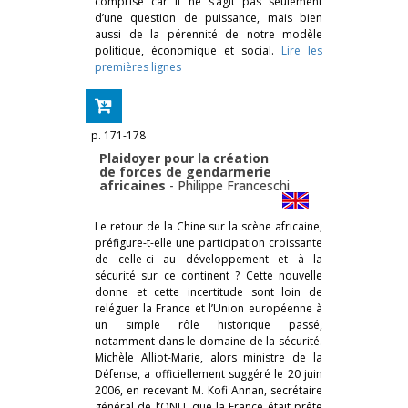
comprise car il ne s’agit pas seulement
d’une question de puissance, mais bien
aussi de la pérennité de notre modèle
politique, économique et social.
Lire les
premières lignes
p. 171-178
Plaidoyer pour la création
de forces de gendarmerie
africaines
-
Philippe Franceschi
Le retour de la Chine sur la scène africaine,
préfigure-t-elle une participation croissante
de celle-ci au développement et à la
sécurité sur ce continent ? Cette nouvelle
donne et cette incertitude sont loin de
reléguer la France et l’Union européenne à
un simple rôle historique passé,
notamment dans le domaine de la sécurité.
Michèle Alliot-Marie, alors ministre de la
Défense, a officiellement suggéré le 20 juin
2006, en recevant M. Kofi Annan, secrétaire
général de l’ONU, que la France était prête