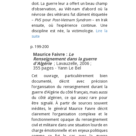
doit. La guerre leur a offert un beau champ
d’observation, au Viêt-nam d’abord où la
névrose des vétérans fut dûment étiquetée
–
PVS
pour
Post-Vietnam Syndrom
– en Irak
ensuite, où l’expérience continue. Une
discipline est née, la victimologie.
Lire la
suite
p. 199-200
Maurice Faivre :
Le
Renseignement dans la guerre
d'Algérie
; Lavauzelle, 2006 ;
355 pages -
Yann Le Bel
Cet ouvrage, particulièrement bien
documenté, décrit avec précision
l’organisation du renseignement durant la
guerre d’Algérie du côté français, mais aussi
du côté algérien, ce qui assez rare pour
être signalé. À partir de sources souvent
inédites, le général Maurice Faivre décrit
clairement l’organisation complexe et le
fonctionnement opaque du renseignement
civil et militaire dans une situation lourde en
charge émotionnelle et en enjeux politiques
comme ce fut le cas avec la guerre