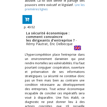
abusive. La loi doit définir le partage des
pouvoirs entre exécutif et législatif.
Lire les
premières lignes
p. 40-52
La sécurité économique :
comment convaincre
les dirigeants d'entreprise ?
-
Rémy Pautrat
,
Éric Delbecque
L’hypercompétition place l’entreprise dans
un environnement darwinien qui peut
rendre mortelles ses vulnérabilités. Il lui faut
pourtant conjuguer coopération, ouverture
et préservation de ses informations
stratégiques. La sécurité ne constitue donc
pas un frein mais bien au contraire une
condition nécessaire au développement
des entreprises. Tout acteur économique
incapable de concilier ces impératifs sera
voué à disparaître. Une fois établi, ce
diagnostic ne peut donner lieu à des
actions concrètes que s’il recueille