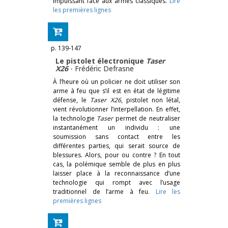
impuissant face aux armes classiques.
Lire
les premières lignes
p. 139-147
Le pistolet électronique
Taser
X26
-
Frédéric Defrasne
À l’heure où un policier ne doit utiliser son
arme à feu que s’il est en état de légitime
défense, le
Taser X26
, pistolet non létal,
vient révolutionner l’interpellation. En effet,
la technologie
Taser
permet de neutraliser
instantanément un individu : une
soumission sans contact entre les
différentes parties, qui serait source de
blessures. Alors, pour ou contre ? En tout
cas, la polémique semble de plus en plus
laisser place à la reconnaissance d’une
technologie qui rompt avec l’usage
traditionnel de l’arme à feu.
Lire les
premières lignes