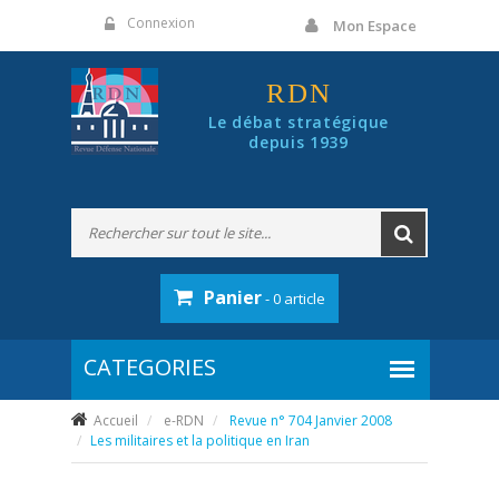
Panneau de gestion des cookies
Connexion
Mon Espace
RDN
Le débat stratégique
depuis 1939
Panier
- 0 article
Accueil
e-RDN
Revue n° 704 Janvier 2008
Les militaires et la politique en Iran