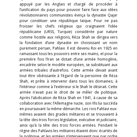
appuyé par les Anglais et chargé de procéder à
l’unification du pays pour pouvoir faire face aux idées
révolutionnaires communistes évinça la dynastie Qajar
pour constituer une république laïque. Pour ne pas
froisser les chefs religieux qui craignaient l’idée
républicaine (URSS, Turquie) considérée par nature
comme hostile aux religions, Réza Shah se dirigea vers
la fondation d’une dynastie en choisissant un nom
purement persan, Pahlavi. Il est devenu Roi en 1925 en
ramassant tous les pouvoirs entre ses mains, et pour la
première fois l’Iran se dotait d’une armée homogène,
encadrée selon le modèle européen, se substituant aux
armées tribales d’autrefois. Cette armée devait avant
tout être obéissante à l’égard de la personne de Réza
Shah, et prête à intervenir dans tous les domaines, à
l’intérieur comme à l’extérieur si le Shah le désirait. Cette
armée n’avait pas le droit de se mêler de politique.
Après l’abdication de Réza Shah en 1941, à cause de sa
collaboration avec l’Allemagne nazie, son fils lui succéda
en poursuivant la même démarche. Les rois Pahlavi eux-
mêmes avaient des grades militaires et se trouvaient à
la tête des trois forces législative, exécutive et judiciaire,
ainsi qu’à la tête des trois forces armées. Pendant le
règne des Pahlavis les militaires étaient donc écartés de
la politique, et les armées n’intervenaient que par ordre