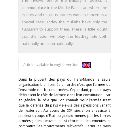
The involvement of the military in politics is
commonplace in the Middle East. Iran, where the
military and religious leaders work in concert, is a
special case. Today the mullahs have only the
Pasdaran
to support them. There is little doubt
that the latter will play the leading role both
nationally and internationally.
Article available in english version
Dans la plupart des pays du Tiers-Monde la seule
organisation bien formée en ordre n’est que l’armée ou
l’ensemble des forces armées. Cependant, peu de pays
définissent le rôle de l’armée dans leur constitution ; car
en général le rôle que l’on connaît pour l’armée n’est
que la défense du pays vis-à-vis des agressions venant
e
de l’extérieur. Au cours du XX
siècle on a assisté à
plusieurs coups d’État ou
putsch
, menés par les forces
armées ; elles peuvent aussi réprimer des émeutes et
combattre les mouvements subversifs. Parmi les pays