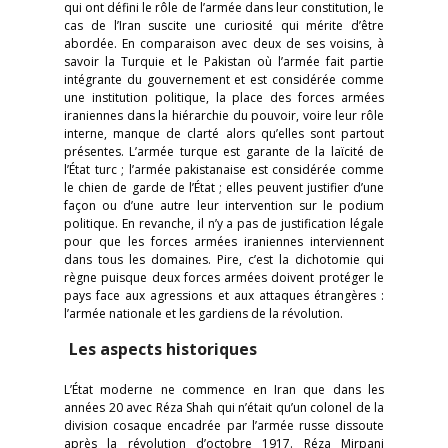
qui ont défini le rôle de l’armée dans leur constitution, le
cas de l’Iran suscite une curiosité qui mérite d’être
abordée. En comparaison avec deux de ses voisins, à
savoir la Turquie et le Pakistan où l’armée fait partie
intégrante du gouvernement et est considérée comme
une institution politique, la place des forces armées
iraniennes dans la hiérarchie du pouvoir, voire leur rôle
interne, manque de clarté alors qu’elles sont partout
présentes. L’armée turque est garante de la laïcité de
l’État turc ; l’armée pakistanaise est considérée comme
le chien de garde de l’État ; elles peuvent justifier d’une
façon ou d’une autre leur intervention sur le podium
politique. En revanche, il n’y a pas de justification légale
pour que les forces armées iraniennes interviennent
dans tous les domaines. Pire, c’est la dichotomie qui
règne puisque deux forces armées doivent protéger le
pays face aux agressions et aux attaques étrangères :
l’armée nationale et les gardiens de la révolution.
Les aspects historiques
L’État moderne ne commence en Iran que dans les
années 20 avec Réza Shah qui n’était qu’un colonel de la
division cosaque encadrée par l’armée russe dissoute
après la révolution d’octobre 1917. Réza Mirpanj