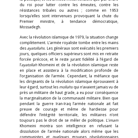
du roi pour lutter contre les émeutes, contre les
résistances tribales ou autres ; comme en 1953
lorsqu’elles sont intervenues provoquant la chute du
Premier ministre, à tendance démocratique,
Mossadegh.
Avec la révolution islamique de 1979, la situation change
complètement. L’armée royaliste tombe entre les mains
des
ayatollahs
. Les généraux sont exécutés les premiers
jours, quelques officiers supérieurs sont mis en retraite
forcée précoce, et le reste jurant fidélité à l’égard de
l’
ayatollah
Khomeini et de la révolution islamique reste
en place et assistera à la modification profonde de
l’organisation de l’armée. Cependant, la méfiance que
les dirigeants de la révolution islamique éprouvaient à
leur égard, surtout les
mollahs
qui n’avaient jamais vu de
près un militaire de haut grade, a eu pour conséquence
la marginalisation de la communauté militaire. Bien que
pendant la guerre Iran-Iraq l’armée nationale ait fait
preuve de courage et même de hardiesse pour
défendre l’intégrité territoriale, les militaires n’ont
toujours pas le droit de se mêler de politique. L’
imam
Khomeini montra son intelligence en refusant la
dissolution de l’armée nationale alors même que les
communistes et quelques groupes révolutionnaires