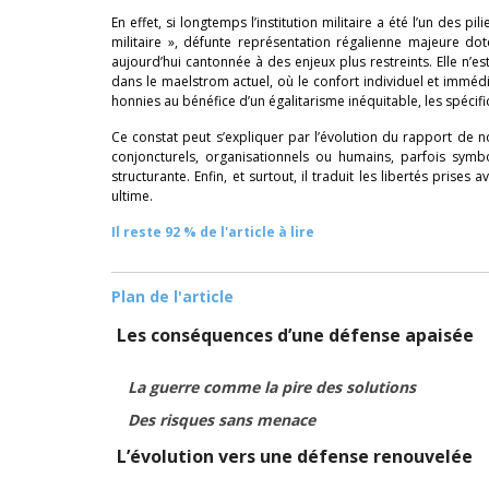
En effet, si longtemps l’institution militaire a été l’un des pi
militaire », défunte représentation régalienne majeure do
aujourd’hui cantonnée à des enjeux plus restreints. Elle n’e
dans le maelstrom actuel, où le confort individuel et immédia
honnies au bénéfice d’un égalitarisme inéquitable, les spécifi
Ce constat peut s’expliquer par l’évolution du rapport de 
conjoncturels, organisationnels ou humains, parfois symb
structurante. Enfin, et surtout, il traduit les libertés prise
ultime.
Il reste 92 % de l'article à lire
Plan de l'article
Les conséquences d’une défense apaisée
La guerre comme la pire des solutions
Des risques sans menace
L’évolution vers une défense renouvelée