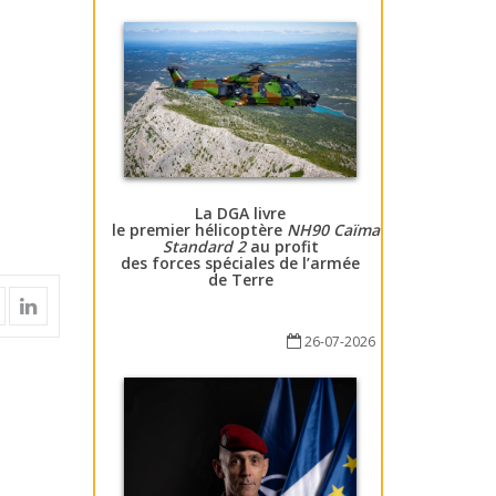
La DGA livre
le premier hélicoptère
NH90 Caïman
Standard 2
au profit
des forces spéciales de l’armée
de Terre
26-07-2026