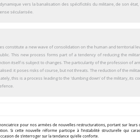
dynamique vers la banalisation des spécificités du militaire, de son état
ense sécularisée.
 constitute a new wave of consolidation on the human and territorial lev
ublic. This new process forms part of a tendency of reducing the military
nction itself is subject to changes. The particularity of the profession of a
lised: it poses risks of course, but not threats. The reduction of the militar
tely, this is a process leading to the ‘dumbing down’ of the military, its co
defence.
nonciatrice pour nos armées de nouvelles restructurations, portant sur leurs 
tion. Si cette nouvelle réforme participe à l’instabilité structurelle qui cara
occasion de s’interroger sur la tendance qu’elle conforte.