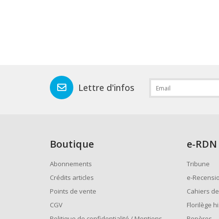
Lettre d'infos
Boutique
e
-RDN
Abonnements
Tribune
Crédits articles
e-Recensi
Points de vente
Cahiers de
CGV
Florilège h
Politique de confidentialité / Mentions
Repères