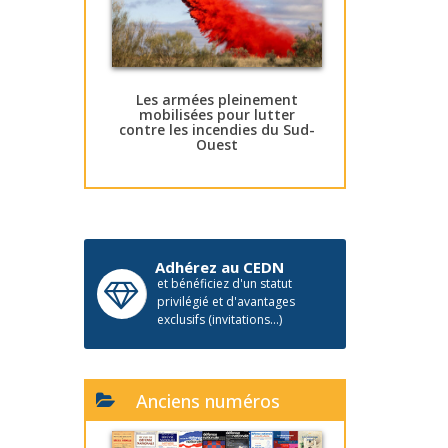
Les armées pleinement
mobilisées pour lutter
contre les incendies du Sud-
Ouest
Adhérez au CEDN
et bénéficiez d'un statut
privilégié et d'avantages
exclusifs (invitations...)
Anciens numéros