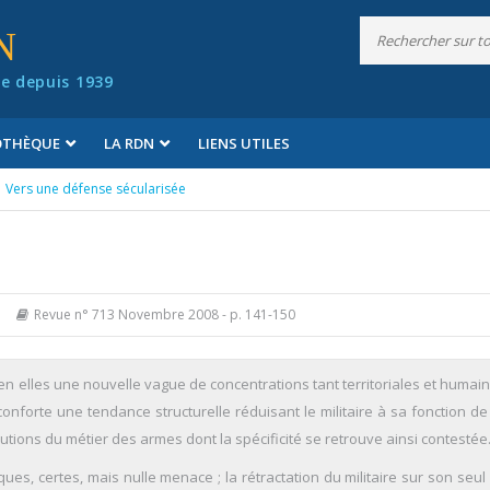
N
e depuis 1939
IOTHÈQUE
LA RDN
LIENS UTILES
Vers une défense sécularisée
Revue n° 713 Novembre 2008
- p. 141-150
n elles une nouvelle vague de concentrations tant territoriales et humai
forte une tendance structurelle réduisant le militaire à sa fonction de 
lutions du métier des armes dont la spécificité se retrouve ainsi contestée
ques, certes, mais nulle menace ; la rétractation du militaire sur son seu