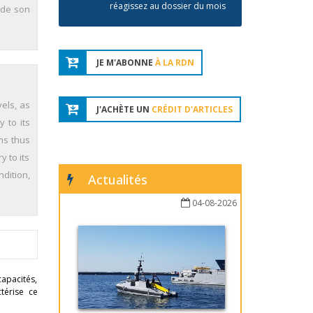
réagissez au dossier du mois
, de son
JE M'ABONNE
À LA RDN
els, as
J'ACHÈTE UN
CRÉDIT D'ARTICLES
 to its
rms thus
y to its
ndition,
Actualités
04-08-2026
capacités,
ctérise ce