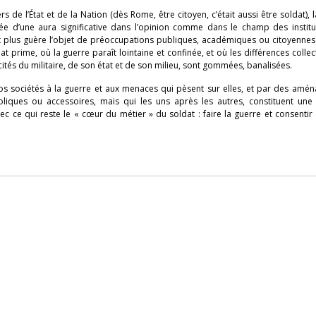
liers de l’État et de la Nation (dès Rome, être citoyen, c’était aussi être soldat),
tée d’une aura significative dans l’opinion comme dans le champ des institut
st plus guère l’objet de préoccupations publiques, académiques ou citoyennes 
t prime, où la guerre paraît lointaine et confinée, et où les différences collec
cités du militaire, de son état et de son milieu, sont gommées, banalisées.
nos sociétés à la guerre et aux menaces qui pèsent sur elles, et par des am
oliques ou accessoires, mais qui les uns après les autres, constituent une
s avec ce qui reste le « cœur du métier » du soldat : faire la guerre et consentir