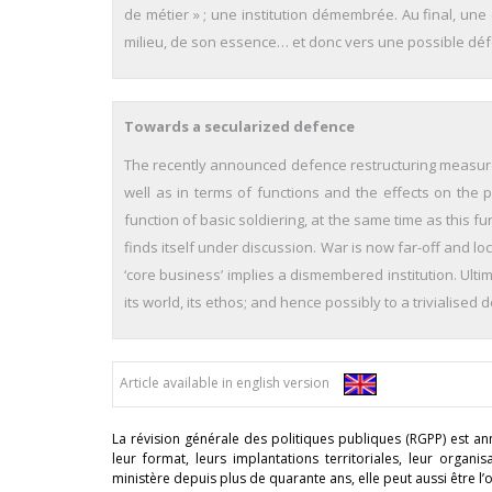
de métier » ; une institution démembrée. Au final, une 
milieu, de son essence… et donc vers une possible déf
Towards a secularized defence
The recently announced defence restructuring measures
well as in terms of functions and the effects on the p
function of ba­sic soldiering, at the same time as this fu
finds itself under discussion. War is now far-off and loca
‘core busi­ness’ implies a dismembered institution. Ultima
its world, its ethos; and hence possibly to a trivialised 
Article available in english version
La révision générale des politiques publiques (RGPP) est an
leur format, leurs implantations territoriales, leur organisa
ministère depuis plus de quarante ans, elle peut aussi être l’