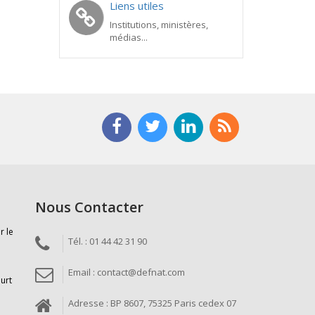
Liens utiles
Institutions, ministères,
médias...
Nous Contacter
r le
Tél. : 01 44 42 31 90
Email : contact@defnat.com
ourt
Adresse : BP 8607, 75325 Paris cedex 07