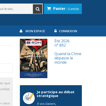
Panier
- 0 article
MON ESPACE
CONNEXION
Été 2026
n° 892
Quand la Chine
dépasse le
monde
nes que
soldat,
Je participe au débat
.
stratégique
l « cœur
À vos claviers,