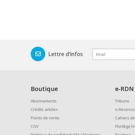
Lettre d'infos
Boutique
e
-RDN
Abonnements
Tribune
Crédits articles
e-Recensi
Points de vente
Cahiers de
CGV
Florilège h
Politique de confidentialité / Mentions
Repères