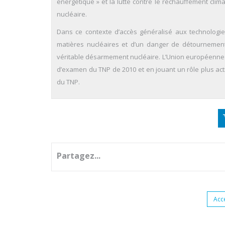
énergétique » et la lutte contre le réchauffement cl
nucléaire.
Dans ce contexte d’accès généralisé aux technologie
matières nucléaires et d’un danger de détournement d
véritable désarmement nucléaire. L’Union européenne 
d’examen du TNP de 2010 et en jouant un rôle plus ac
du TNP.
Partagez...
Acc