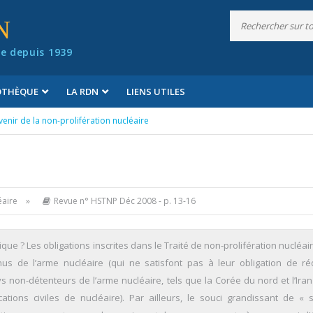
N
e depuis 1939
IOTHÈQUE
LA RDN
LIENS UTILES
venir de la non-prolifération nucléaire
e
léaire »
Revue n° HSTNP Déc 2008
- p. 13-16
ue ? Les obligations inscrites dans le Traité de non-prolifération nucléai
s de l’arme nucléaire (qui ne satisfont pas à leur obligation de ré
s non-détenteurs de l’arme nucléaire, tels que la Corée du nord et l’Iran
ations civiles de nucléaire). Par ailleurs, le souci grandissant de « s