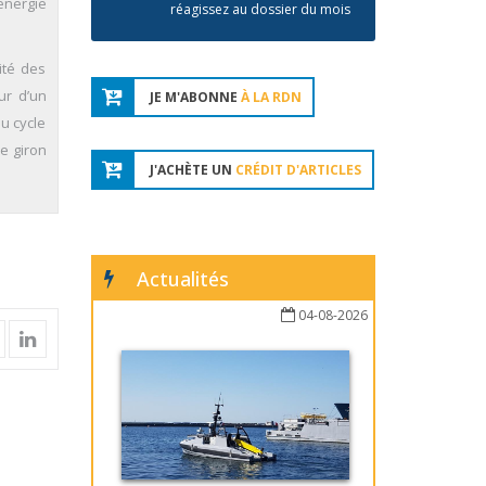
énergie
réagissez au dossier du mois
ité des
ur d’un
JE M'ABONNE
À LA RDN
u cycle
e giron
J'ACHÈTE UN
CRÉDIT D'ARTICLES
Actualités
04-08-2026