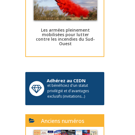
Les armées pleinement
mobilisées pour lutter
contre les incendies du Sud-
Ouest
Adhérez au CEDN
et bénéficiez d'un statut
privilégié et d'avantages
exclusifs (invitations...)
Anciens numéros