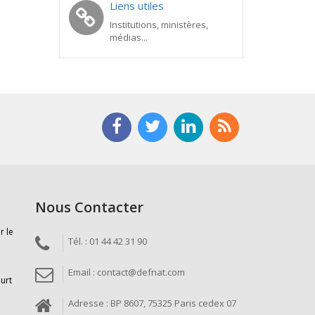
Liens utiles
Institutions, ministères,
médias...
Nous Contacter
r le
Tél. : 01 44 42 31 90
Email : contact@defnat.com
ourt
Adresse : BP 8607, 75325 Paris cedex 07