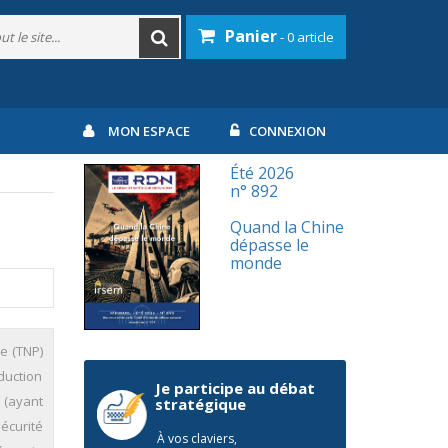
Panier
- 0 article
MON ESPACE
CONNEXION
Été 2026
n° 892
Quand la Chine
dépasse le
monde
re (TNP)
duction
Je participe au débat
 (ayant
stratégique
écurité
À vos claviers,