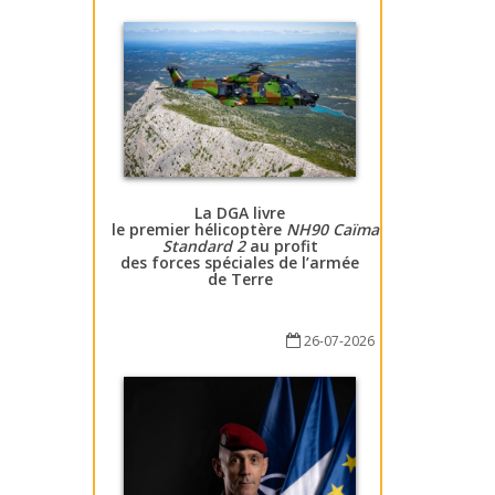
La DGA livre
le premier hélicoptère
NH90 Caïman
Standard 2
au profit
des forces spéciales de l’armée
de Terre
26-07-2026