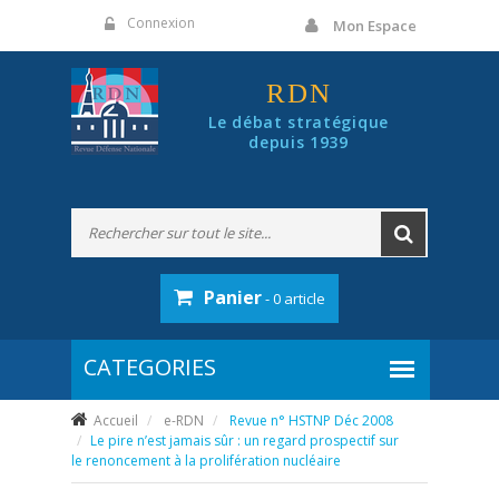
Panneau de gestion des cookies
Connexion
Mon Espace
RDN
Le débat stratégique
depuis 1939
Panier
- 0 article
Accueil
e-RDN
Revue n° HSTNP Déc 2008
Le pire n’est jamais sûr : un regard prospectif sur
le renoncement à la prolifération nucléaire