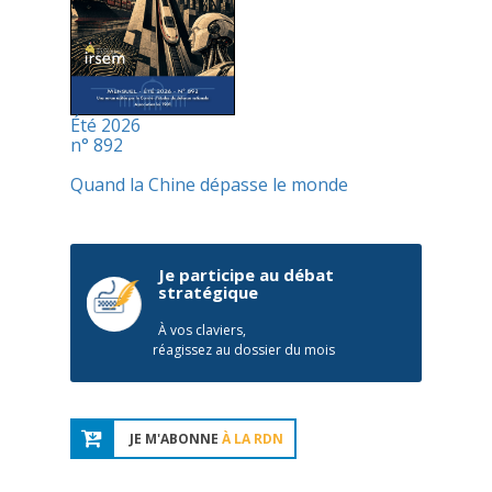
Été 2026
n° 892
Quand la Chine dépasse le monde
Je participe au débat
stratégique
À vos claviers,
réagissez au dossier du mois
JE M'ABONNE
À LA RDN