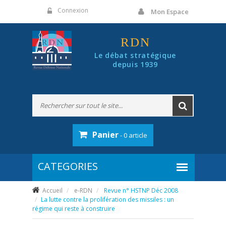
Panneau de gestion des cookies
Connexion
Mon Espace
RDN
Le débat stratégique
depuis 1939
Panier
- 0 article
Accueil
e-RDN
Revue n° HSTNP Déc 2008
La lutte contre la prolifération des missiles : un
régime qui reste à construire