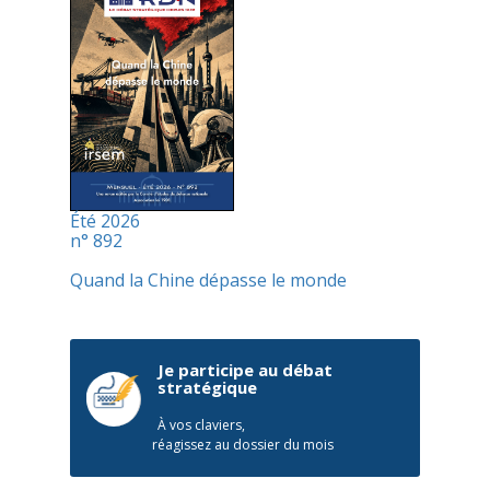
Été 2026
n° 892
Quand la Chine dépasse le monde
Je participe au débat
stratégique
À vos claviers,
réagissez au dossier du mois