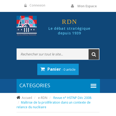
Panneau de gestion des cookies
Connexion
Mon Espace
RDN
Le débat stratégique
depuis 1939
Panier
- 0 article
Accueil
e-RDN
Revue n° HSTNP Déc 2008
Maîtrise de la prolifération dans un contexte de
relance du nucléaire