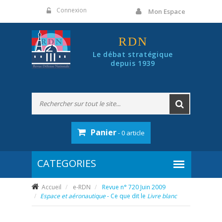
Panneau de gestion des cookies
Connexion
Mon Espace
RDN
Le débat stratégique
depuis 1939
Panier
- 0 article
Accueil
e-RDN
Revue n° 720 Juin 2009
Espace et aéronautique
- Ce que dit le
Livre blanc