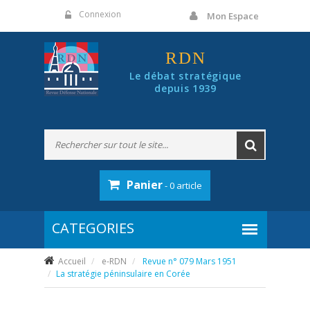
Panneau de gestion des cookies
Connexion
Mon Espace
RDN
Le débat stratégique
depuis 1939
Panier
- 0 article
Accueil
e-RDN
Revue n° 079 Mars 1951
La stratégie péninsulaire en Corée