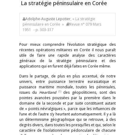
La stratégie péninsulaire en Corée
Adolphe-Auguste Lepotier
, « La stratégie
péninsulaire en Corée »
Revue n° 079 Mars
1951
- p. 303-317
Pour mieux comprendre l’évolution stratégique des
récentes opérations militaires en Corée il nous paraît
utile de faire une rapide analyse des caractères
généraux de la stratégie péninsulaire et des
applications qui en furent déjà faites en Corée même.
Dans le partage, de plus en plus accentué, de notre
univers, entre puissance terrestre eurasiatique et
puissance maritime mondiale, toutes les péninsules,
(1)
issues du
Heartland
des géopoliticiens, sont des
pointes avancées poussées par la première dans le
domaine de la seconde et par suite constituent autant
de « points névralgiques », parce que les influences de
l’une et de l’autre s’y heurtent automatiquement. Il y a là
un déterminisme géographique qui se retrouve, à des
degrés divers, dans toutes les presqu’îles et qui, selon le
caractère de l’isolationnisme pédonculaire de chacune