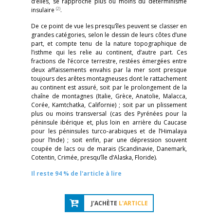
d’elles, se rapproche plus ou moins du déterminisme
(2)
insulaire
.
De ce point de vue les presqu’îles peuvent se classer en
grandes catégories, selon le dessin de leurs côtes d’une
part, et compte tenu de la nature topographique de
l’isthme qui les relie au continent, d’autre part. Ces
fractions de l’écorce terrestre, restées émergées entre
deux affaissements envahis par la mer sont presque
toujours des arêtes montagneuses dont le rattachement
au continent est assuré, soit par le prolongement de la
chaîne de montagnes (Italie, Grèce, Anatolie, Malacca,
Corée, Kamtchatka, Californie) ; soit par un plissement
plus ou moins transversal (cas des Pyrénées pour la
péninsule ibérique et, plus loin en arrière du Caucase
pour les péninsules turco-arabiques et de l’Himalaya
pour l’Inde) ; soit enfin, par une dépression souvent
coupée de lacs ou de marais (Scandinavie, Danemark,
Cotentin, Crimée, presqu’île d’Alaska, Floride).
Il reste 94 % de l'article à lire
J'ACHÈTE
L'ARTICLE