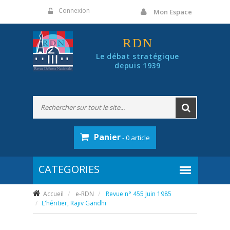
Panneau de gestion des cookies
Connexion
Mon Espace
RDN
Le débat stratégique
depuis 1939
Panier
- 0 article
Accueil
e-RDN
Revue n° 455 Juin 1985
L'héritier, Rajiv Gandhi