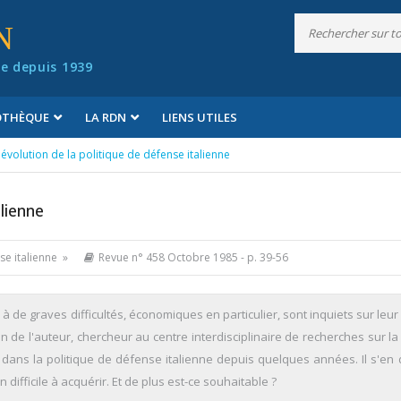
N
e depuis 1939
IOTHÈQUE
LA RDN
LIENS UTILES
'évolution de la politique de défense italienne
alienne
nse italienne »
Revue n° 458 Octobre 1985
- p. 39-56
de graves difficultés, économiques en particulier, sont inquiets sur leur
ion de l'auteur, chercheur au centre interdisciplinaire de recherches sur la
dans la politique de défense italienne depuis quelques années. Il s'en
ifficile à acquérir. Et de plus est-ce souhaitable ?