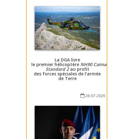
La DGA livre
le premier hélicoptère
NH90 Caïman
Standard 2
au profit
des forces spéciales de l’armée
de Terre
26-07-2026