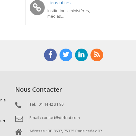
Liens utiles
Institutions, ministères,
médias...
Nous Contacter
r le
Tél. : 01 44 42 31 90
Email : contact@defnat.com
ourt
Adresse : BP 8607, 75325 Paris cedex 07