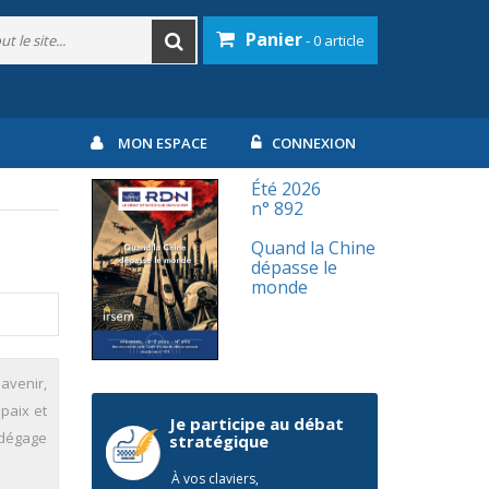
Panier
- 0 article
MON ESPACE
CONNEXION
Été 2026
n° 892
Quand la Chine
dépasse le
monde
 avenir,
 paix et
Je participe au débat
 dégage
stratégique
À vos claviers,