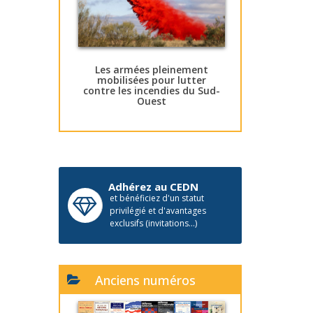
Les armées pleinement
mobilisées pour lutter
contre les incendies du Sud-
Ouest
Adhérez au CEDN
et bénéficiez d'un statut
privilégié et d'avantages
exclusifs (invitations...)
Anciens numéros