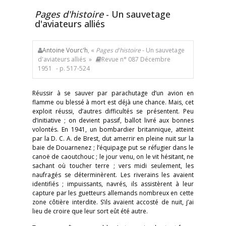
Pages d'histoire
- Un sauvetage
d'aviateurs alliés
Antoine Vourc'h
, «
Pages d'histoire
- Un sauvetage
d'aviateurs alliés »
Revue n° 087 Décembre
1951
- p. 517-524
Réussir à se sauver par parachutage d’un avion en
flamme ou blessé à mort est déjà une chance. Mais, cet
exploit réussi, d’autres difficultés se présentent. Peu
d’initiative ; on devient passif, ballot livré aux bonnes
volontés. En 1941, un bombardier britannique, atteint
par la D. C. A. de Brest, dut amerrir en pleine nuit sur la
baie de Douarnenez ; l’équipage put se réfugier dans le
canoë de caoutchouc ; le jour venu, on le vit hésitant, ne
sachant où toucher terre ; vers midi seulement, les
naufragés se déterminèrent. Les riverains les avaient
identifiés ; impuissants, navrés, ils assistèrent à leur
capture par les guetteurs allemands nombreux en cette
zone côtière interdite. S’ils avaient accosté de nuit, j’ai
lieu de croire que leur sort eût été autre.