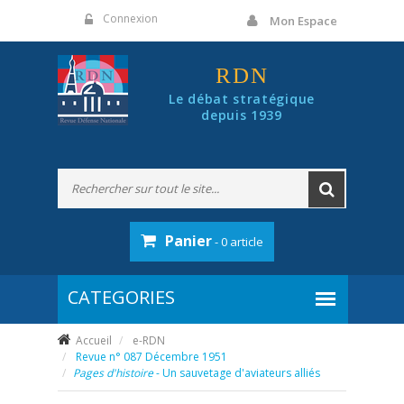
Panneau de gestion des cookies
Connexion
Mon Espace
RDN
Le débat stratégique
depuis 1939
Panier
- 0 article
Accueil
e-RDN
Revue n° 087 Décembre 1951
Pages d'histoire
- Un sauvetage d'aviateurs alliés