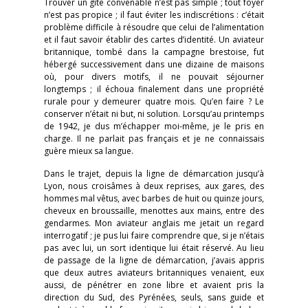
Trouver un gîte convenable n’est pas simple ; tout foyer
n’est pas propice ; il faut éviter les indiscrétions : c’était
problème difficile à résoudre que celui de l’alimentation
et il faut savoir établir des cartes d’identité. Un aviateur
britannique, tombé dans la campagne brestoise, fut
hébergé successivement dans une dizaine de maisons
où, pour divers motifs, il ne pouvait séjourner
longtemps ; il échoua finalement dans une propriété
rurale pour y demeurer quatre mois. Qu’en faire ? Le
conserver n’était ni but, ni solution. Lorsqu’au printemps
de 1942, je dus m’échapper moi-même, je le pris en
charge. Il ne parlait pas français et je ne connaissais
guère mieux sa langue.
Dans le trajet, depuis la ligne de démarcation jusqu’à
Lyon, nous croisâmes à deux reprises, aux gares, des
hommes mal vêtus, avec barbes de huit ou quinze jours,
cheveux en broussaille, menottes aux mains, entre des
gendarmes. Mon aviateur anglais me jetait un regard
interrogatif ; je pus lui faire comprendre que, si je n’étais
pas avec lui, un sort identique lui était réservé. Au lieu
de passage de la ligne de démarcation, j’avais appris
que deux autres aviateurs britanniques venaient, eux
aussi, de pénétrer en zone libre et avaient pris la
direction du Sud, des Pyrénées, seuls, sans guide et