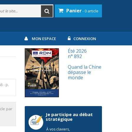
Panier
- 0 article
MON ESPACE
CONNEXION
Été 2026
n° 892
Quand la Chine
dépasse le
monde
86
- p.
icle par
Je participe au débat
stratégique
À vos claviers,