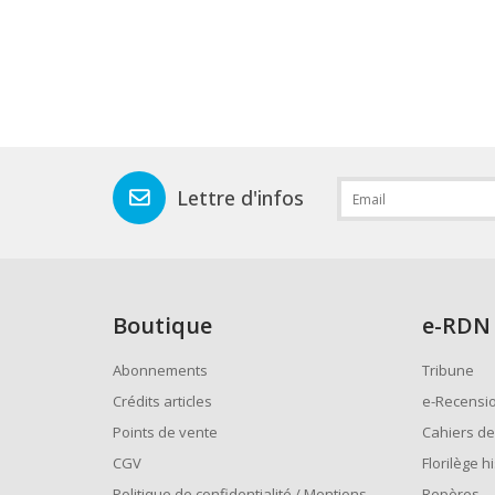
Lettre d'infos
Boutique
e
-RDN
Abonnements
Tribune
Crédits articles
e-Recensi
Points de vente
Cahiers de
CGV
Florilège h
Politique de confidentialité / Mentions
Repères