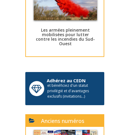
Les armées pleinement
mobilisées pour lutter
contre les incendies du Sud-
Ouest
Adhérez au CEDN
et bénéficiez d'un statut
privilégié et d'avantages
exclusifs (invitations...)
Anciens numéros