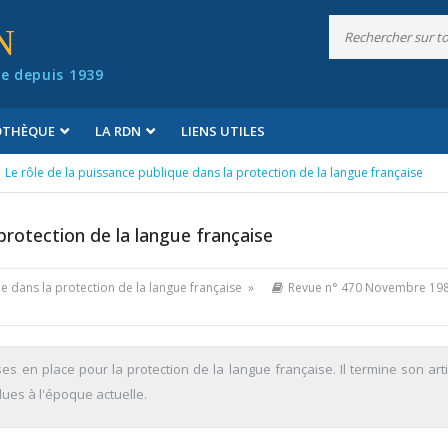
N
e depuis 1939
IOTHÈQUE
LA RDN
LIENS UTILES
Le rôle de la puissance publique dans la protection de la langue française
protection de la langue française
ue dans la protection de la langue française »
Revue n° 470 Novembre 19
ses en place pour la protection de la langue française. Il termine son art
ues à l'époque actuelle.