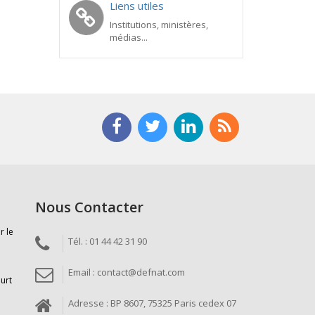
Liens utiles
Institutions, ministères,
médias...
Nous Contacter
r le
Tél. : 01 44 42 31 90
Email : contact@defnat.com
ourt
Adresse : BP 8607, 75325 Paris cedex 07