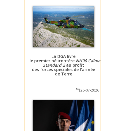
La DGA livre
le premier hélicoptère
NH90 Caïman
Standard 2
au profit
des forces spéciales de l’armée
de Terre
26-07-2026