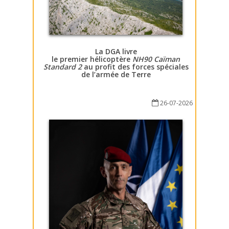
La DGA livre
le premier hélicoptère
NH90 Caïman
Standard 2
au profit des forces spéciales
de l’armée de Terre
26-07-2026