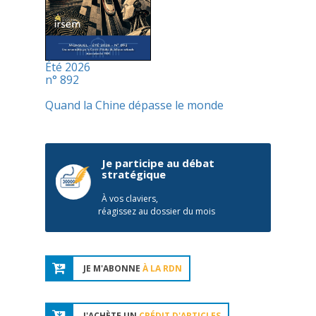
Été 2026
n° 892
Quand la Chine dépasse le monde
Je participe au débat
stratégique
À vos claviers,
réagissez au dossier du mois
JE M'ABONNE
À LA RDN
J'ACHÈTE UN
CRÉDIT D'ARTICLES