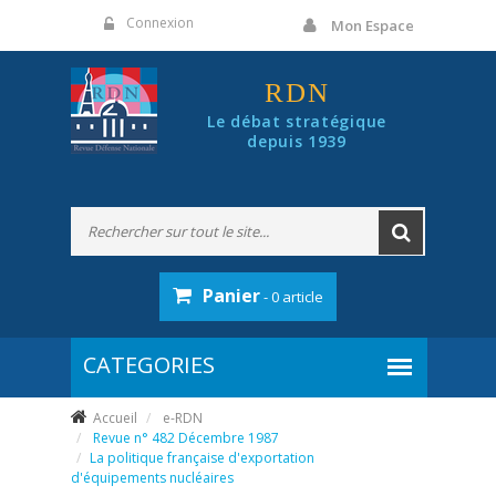
Panneau de gestion des cookies
Connexion
Mon Espace
RDN
Le débat stratégique
depuis 1939
Panier
- 0 article
Accueil
e-RDN
Revue n° 482 Décembre 1987
La politique française d'exportation
d'équipements nucléaires