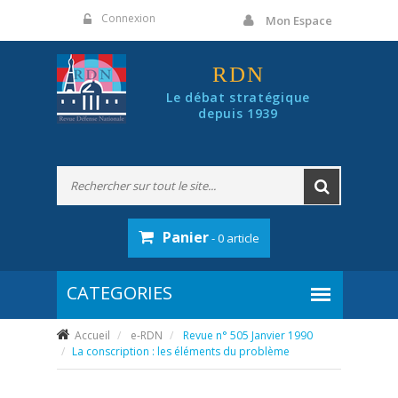
Panneau de gestion des cookies
Connexion
Mon Espace
RDN
Le débat stratégique
depuis 1939
Panier
- 0 article
Accueil
e-RDN
Revue n° 505 Janvier 1990
La conscription : les éléments du problème