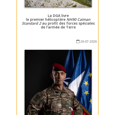
La DGA livre
le premier hélicoptère
NH90 Caïman
Standard 2
au profit des forces spéciales
de l’armée de Terre
26-07-2026