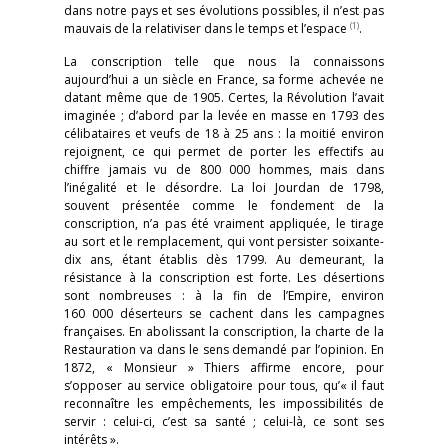
dans notre pays et ses évolutions possibles, il n’est pas
(1)
mauvais de la relativiser dans le temps et l’espace
.
La conscription telle que nous la connaissons
aujourd’hui a un siècle en France, sa forme achevée ne
datant même que de 1905. Certes, la Révolution l’avait
imaginée ; d’abord par la levée en masse en 1793 des
célibataires et veufs de 18 à 25 ans : la moitié environ
rejoignent, ce qui permet de porter les effectifs au
chiffre jamais vu de 800 000 hommes, mais dans
l’inégalité et le désordre. La loi Jourdan de 1798,
souvent présentée comme le fondement de la
conscription, n’a pas été vraiment appliquée, le tirage
au sort et le remplacement, qui vont persister soixante-
dix ans, étant établis dès 1799. Au demeurant, la
résistance à la conscription est forte. Les désertions
sont nombreuses : à la fin de l’Empire, environ
160 000 déserteurs se cachent dans les campagnes
françaises. En abolissant la conscription, la charte de la
Restauration va dans le sens demandé par l’opinion. En
1872, « Monsieur » Thiers affirme encore, pour
s’opposer au service obligatoire pour tous, qu’« il faut
reconnaître les empêchements, les impossibilités de
servir : celui-ci, c’est sa santé ; celui-là, ce sont ses
intérêts ».