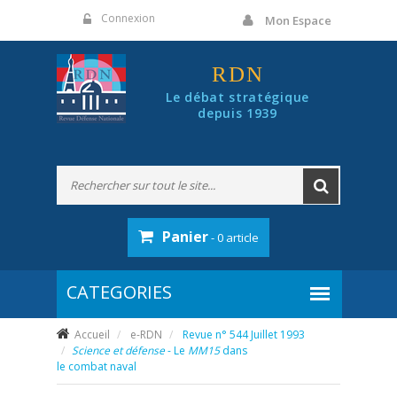
Panneau de gestion des cookies
Connexion
Mon Espace
RDN
Le débat stratégique
depuis 1939
Panier
- 0 article
Accueil
e-RDN
Revue n° 544 Juillet 1993
Science et défense
- Le
MM15
dans
le combat naval