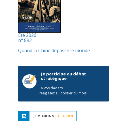
Été 2026
n° 892
Quand la Chine dépasse le monde
Je participe au débat
stratégique
À vos claviers,
réagissez au dossier du mois
JE M'ABONNE
À LA RDN