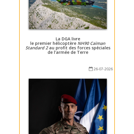
La DGA livre
le premier hélicoptère
NH90 Caïman
Standard 2
au profit des forces spéciales
de l’armée de Terre
26-07-2026