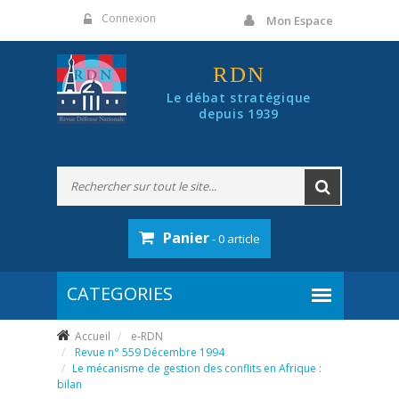
Panneau de gestion des cookies
Connexion
Mon Espace
RDN
Le débat stratégique
depuis 1939
Panier
- 0 article
Accueil
e-RDN
Revue n° 559 Décembre 1994
Le mécanisme de gestion des conflits en Afrique :
bilan