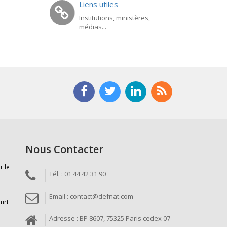
Liens utiles
Institutions, ministères,
médias...
Nous Contacter
r le
Tél. : 01 44 42 31 90
Email : contact@defnat.com
ourt
Adresse : BP 8607, 75325 Paris cedex 07