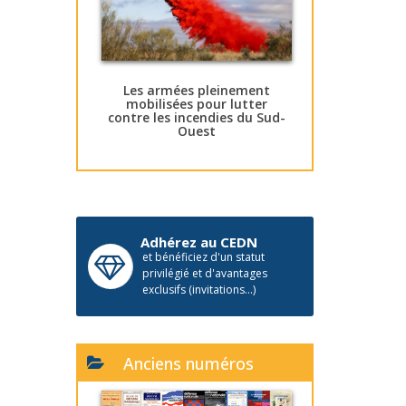
Les armées pleinement
mobilisées pour lutter
contre les incendies du Sud-
Ouest
Adhérez au CEDN
et bénéficiez d'un statut
privilégié et d'avantages
exclusifs (invitations...)
Anciens numéros