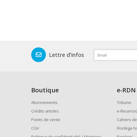
Lettre d'infos
Boutique
e
-RDN
Abonnements
Tribune
Crédits articles
e-Recensi
Points de vente
Cahiers de
CGV
Florilège h
Politique de confidentialité / Mentions
Repères