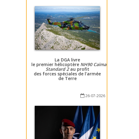
La DGA livre
le premier hélicoptère
NH90 Caïman
Standard 2
au profit
des forces spéciales de l’armée
de Terre
26-07-2026