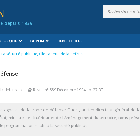
N
e depuis 1939
IOTHÈQUE
LA RDN
LIENS UTILES
La sécurité publique, fille cadette de la défense
 défense
e la défense »
Revue n° 559 Décembre 1994
- p. 27-37
n Bretagne et de la zone de défense Ouest, ancien directeur général de la
État, ministre de l'Intérieur et de l'Aménagement du territoire, nous pré
 de programmation relatif à la sécurité publique.