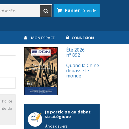
Panier
- 0 article
MON ESPACE
CONNEXION
Été 2026
n° 892
Quand la Chine
dépasse le
monde
 Police
sente de
Je participe au débat
stratégique
À vos claviers,