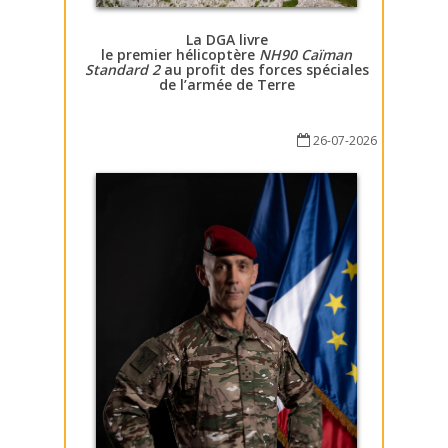
La DGA livre
le premier hélicoptère
NH90 Caïman
Standard 2
au profit des forces spéciales
de l’armée de Terre
26-07-2026