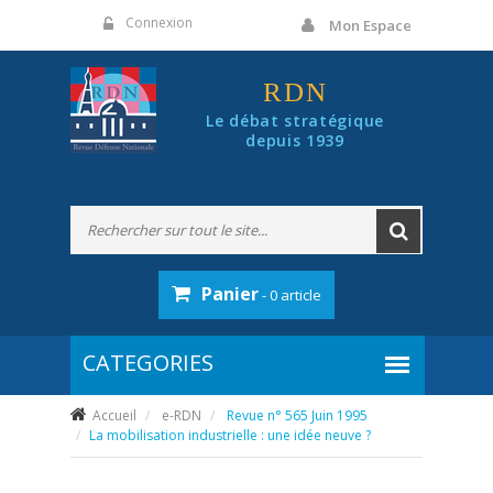
Panneau de gestion des cookies
Connexion
Mon Espace
RDN
Le débat stratégique
depuis 1939
Panier
- 0 article
Accueil
e-RDN
Revue n° 565 Juin 1995
La mobilisation industrielle : une idée neuve ?