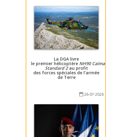
La DGA livre
le premier hélicoptère
NH90 Caïman
Standard 2
au profit
des forces spéciales de l’armée
de Terre
26-07-2026