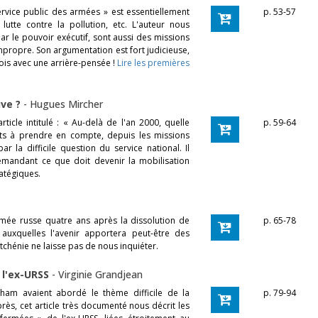
rvice public des armées » est essentiellement
p. 53-57
utte contre la pollution, etc. L'auteur nous
r le pouvoir exécutif, sont aussi des missions
 impropre. Son argumentation est fort judicieuse,
fois avec une arrière-pensée !
Lire les premières
uve ?
-
Hugues Mircher
ticle intitulé : « Au-delà de l'an 2000, quelle
p. 59-64
nts à prendre en compte, depuis les missions
r la difficile question du service national. Il
emandant ce que doit devenir la mobilisation
atégiques.
armée russe quatre ans après la dissolution de
p. 65-78
auxquelles l'avenir apportera peut-être des
tchénie ne laisse pas de nous inquiéter.
 l'ex-URSS
-
Virginie Grandjean
rham avaient abordé le thème difficile de la
p. 79-94
près, cet article très documenté nous décrit les