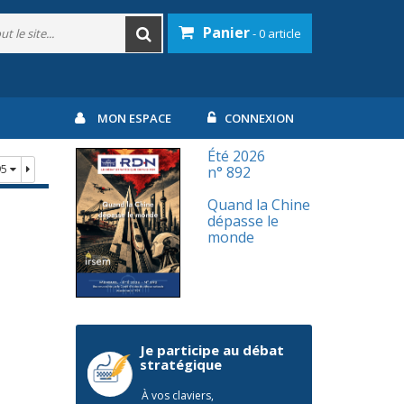
Panier
- 0 article
MON ESPACE
CONNEXION
Été 2026
95
n° 892
Quand la Chine
dépasse le
monde
Je participe au débat
stratégique
À vos claviers,