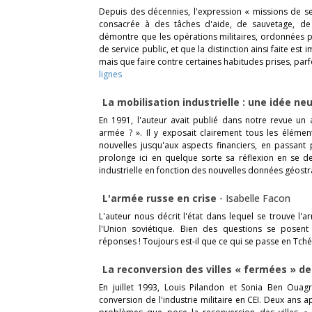
Depuis des décennies, l'expression « missions de se
consacrée à des tâches d'aide, de sauvetage, de l
démontre que les opérations militaires, ordonnées pa
de service public, et que la distinction ainsi faite est
mais que faire contre certaines habitudes prises, par
lignes
La mobilisation industrielle : une idée ne
En 1991, l'auteur avait publié dans notre revue un ar
armée ? ». Il y exposait clairement tous les éléme
nouvelles jusqu'aux aspects financiers, en passant pa
prolonge ici en quelque sorte sa réflexion en se d
industrielle en fonction des nouvelles données géostr
L'armée russe en crise
-
Isabelle Facon
L'auteur nous décrit l'état dans lequel se trouve l'
l'Union soviétique. Bien des questions se posent 
réponses ! Toujours est-il que ce qui se passe en Tché
La reconversion des villes « fermées » de
En juillet 1993, Louis Pilandon et Sonia Ben Ouag
conversion de l'industrie militaire en CEI. Deux ans a