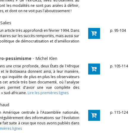
ermées » de l'ex-URSS, liées étroitement au
ont les modalités ne sont pas aisées à définir,
es, et dont on ne voit pas l'aboutissement !
Salies
un article très approfondi en février 1994. Dans
p. 95-104
taires sur les succès remportés, mais aussi sur
a politique de démocratisation et d'amélioration
afro-pessimisme
-
Michel Klen
ns une crise profonde, deux États de l'Afrique
p. 105-114
e et le Botswana donnent ainsi, à leur manière,
qui inquiète de plus en plus les observateurs
 cet article très bien documenté, où l'analyse
iques permet d'avoir une vue complète des
 » sud-africaine.
Lire les premières lignes
uhaud
 Amérique centrale à l'Assemblée nationale,
p. 115-124
 régulièrement des informations sur l'évolution
te fait suite à ceux que nous avons publiés dans
emières lignes