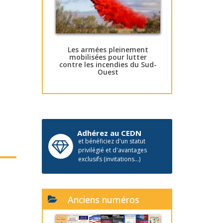
Les armées pleinement
mobilisées pour lutter
contre les incendies du Sud-
Ouest
Adhérez au CEDN
et bénéficiez d'un statut
privilégié et d'avantages
exclusifs (invitations...)
Anciens numéros