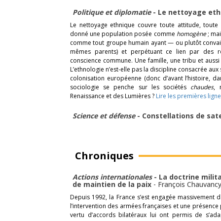
Politique et diplomatie
- Le nettoyage et
Le nettoyage ethnique couvre toute attitude, toute 
donné une population posée comme
homogène
; mai
comme tout groupe humain ayant — ou plutôt convainc
mêmes parents) et perpétuant ce lien par des réc
conscience commune. Une famille, une tribu et aussi 
L’ethnologie n’est-elle pas la discipline consacrée aux
colonisation européenne (donc d’avant l’histoire, da
sociologie se penche sur les sociétés
chaudes
, 
Renaissance et des Lumières ?
Lire les premières lign
Science et défense
- Constellations de sat
Chroniques
Actions internationales
- La doctrine milit
de maintien de la paix
-
François Chauvanc
Depuis 1992, la France s’est engagée massivement da
l’intervention des armées françaises et une présenc
vertu d’accords bilatéraux lui ont permis de s’ada