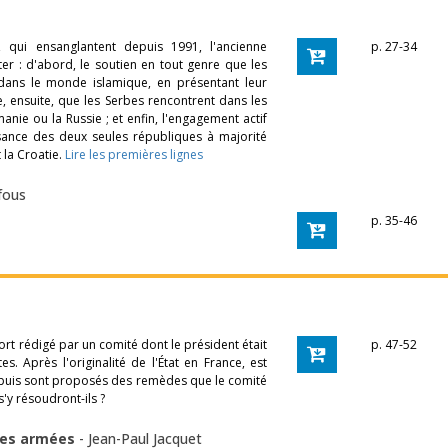
s, qui ensanglantent depuis 1991, l'ancienne
p. 27-34
ater : d'abord, le soutien en tout genre que les
ans le monde islamique, en présentant leur
 ensuite, que les Serbes rencontrent dans les
nie ou la Russie ; et enfin, l'engagement actif
ssance des deux seules républiques à majorité
 la Croatie.
Lire les premières lignes
fous
p. 35-46
t rédigé par un comité dont le président était
p. 47-52
s. Après l'originalité de l'État en France, est
t, puis sont proposés des remèdes que le comité
'y résoudront-ils ?
 des armées
-
Jean-Paul Jacquet