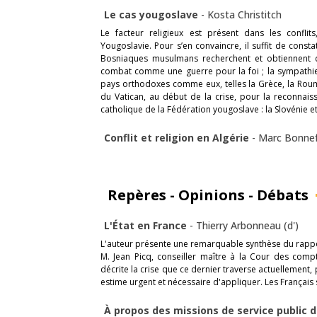
Le cas yougoslave
-
Kosta Christitch
Le facteur religieux est présent dans les conflit
Yougoslavie. Pour s’en convaincre, il suffit de const
Bosniaques musulmans recherchent et obtiennent d
combat comme une guerre pour la foi ; la sympathie,
pays orthodoxes comme eux, telles la Grèce, la Rouma
du Vatican, au début de la crise, pour la reconnai
catholique de la Fédération yougoslave : la Slovénie et
Conflit et religion en Algérie
-
Marc Bonne
Repères - Opinions - Débats
L'État en France
-
Thierry Arbonneau (d')
L'auteur présente une remarquable synthèse du rappor
M. Jean Picq, conseiller maître à la Cour des compte
décrite la crise que ce dernier traverse actuellemen
estime urgent et nécessaire d'appliquer. Les Français s
À propos des missions de service public