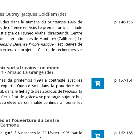
es Outrey
,
Jacques Goldfiem (de)
études dans le numéro du printemps 1995 de
p. 146-156
de défense en Asie. Le premier article, intitulé
est signé de Tsuneo Akaha, directeur du Centre
udes internationales de Monterey (Californie). Le
Japan’s Defense Problematique
» est l’œuvre de
directeur de projet au Centre de recherches sur
aix sud-africains : un mode
e ?
-
Arnaud La Grange (de)
aines du printemps 1994 a contrasté avec les
p. 157-161
experts. Que ce soit dans la poudrière des
, dans le fief agité des Zoulous de l’
Inkhata
, la
 Cet « état de grâce » se prolonge aujourd’hui,
au élevé de criminalité continue à nourrir les
es et l'ouverture du centre
 Carmona
nauguré à Vincennes le 23 février 1995 par le
p. 162-165