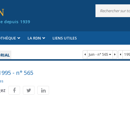
N
e depuis 1939
IOTHÈQUE
LA RDN
LIENS UTILES
RIAL
Juin - n° 565
19
1995 - n° 565
es
gez