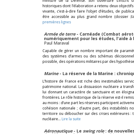
ministre de la Défense. Son ouverture s’inscrit 
historiques dont l’élaboration a retenu deux objectifs
vivante, c’est-à-dire faire l’objet d’études, de publi
être accessible au plus grand nombre (dossier
Si
premières lignes
Armée de terre
- Carnéade (Combat aérot
numériquement pour les études, l'aide à 
Paul Maraval
Capable de gérer un nombre important de paramètre
des systèmes d’armes ou des schémas décisionnels 
possible, des opérations militaires par des hypothè
Marine
- La réserve de la Marine : chroni
L’histoire de France est riche des inestimables serv
patrimoine national. La dissuasion nucléaire a tran
lui donnant un caractère de sanctuaire et en éloign
frontières. Le rôle historique de la réserve est-il re
au moins : d’une part les réserves participent activeme
cohésion nationale ; d’autre part, des instabilités 
territoire ou déboucher sur des crises extérieures : 
nucléaire…
Lire la suite
Aéronautique
- Le
swing role
: de nouvelle