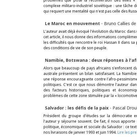
problèmes que pose la reconversion des villes « f
complexe militaro-industriel soviétique : une tâche d
qui requiert une mentalité qui n'est pas celle des Russ
Le Maroc en mouvement
-
Bruno Callies de 
L'auteur avait déjà évoqué l'évolution du Maroc dans 
cet article, il nous donne des informations complémen
les difficultés que rencontre le roi Hassan II dans s
des conditions de vie de son peuple.
Namibie, Botswana : deux réponses à l'
Alors que beaucoup de pays africains s'enfoncent da
australe présentent un bilan satisfaisant. La Namibi
une réponse encourageante contre I'afro-pessimisme 
politiques. C'est ce que nous démontre l'auteur dans
des facteurs historiques, politiques et économ
problèmes de cette zone stimulée par la « locomotive
Salvador : les défis de la paix
-
Pascal Dro
Président du groupe d'études sur la démocratie en
l'auteur y séjourne souvent. De fait, il nous apporte
politique, économique et sociale du Salvador : ce tex
nos livraisons de janvier 1993 et juin 1994.
Lire les pr