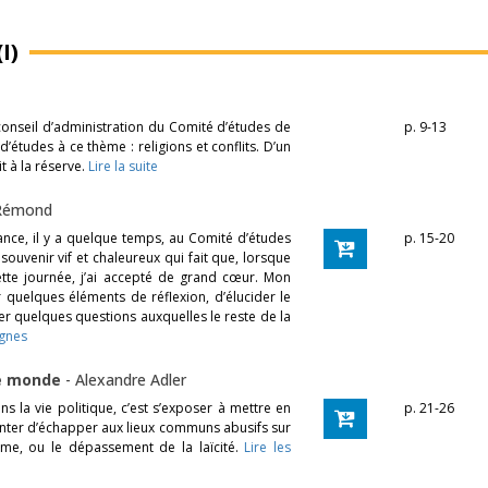
I)
 conseil d’administration du Comité d’études de
p. 9-13
’études à ce thème : religions et conflits. D’un
it à la réserve.
Lire la suite
Rémond
nce, il y a quelque temps, au Comité d’études
p. 15-20
souvenir vif et chaleureux qui fait que, lorsque
ette journée, j’ai accepté de grand cœur. Mon
quelques éléments de réflexion, d’élucider le
er quelques questions auxquelles le reste de la
ignes
 le monde
-
Alexandre Adler
ns la vie politique, c’est s’exposer à mettre en
p. 21-26
enter d’échapper aux lieux communs abusifs sur
sme, ou le dépassement de la laïcité.
Lire les