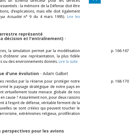
dans un schéma directeur pour les services
 essentiels : la mémoire de la Défense doit être
cations, d’explications, mais elle doit également
rpa Actualité
n° 9 du 4 mars 1995).
Lire les
errestre représenté
la décision et l'entraînement)
-
s, la simulation permet par la modélisation
p. 166-167
d’obtenir une représentation, la plus fidèle
ses ou des environnements donnés.
Lire la suite
que d'une évolution
-
Adam Galbet
ices rendus par la réserve pour protéger notre
p. 168-170
sformé le paysage stratégique de notre pays en
ant virtuellement toute menace globale de nos
mis en cause ? Assurément non, pour deux raisons
nt à l’esprit de défense, véritable ferment de la
nouvelles se sont créées qui peuvent toucher le
terrorisme, extrémismes religieux, prolifération
s perspectives pour les avions