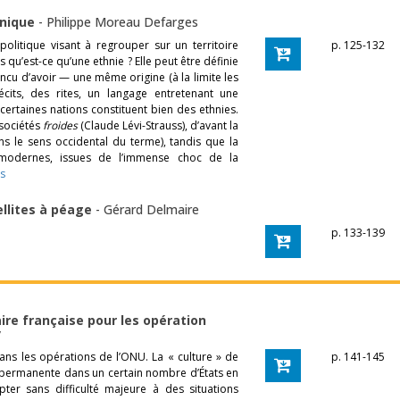
hnique
-
Philippe Moreau Defarges
politique visant à regrouper sur un territoire
p. 125-132
s qu’est-ce qu’une ethnie ? Elle peut être définie
u d’avoir — une même origine (à la limite les
its, des rites, un langage entretenant une
certaines nations constituent bien des ethnies.
 sociétés
froides
(Claude Lévi-Strauss), d’avant la
ns le sens occidental du terme), tandis que la
modernes, issues de l’immense choc de la
es
ellites à péage
-
Gérard Delmaire
p. 133-139
aire française pour les opération
y
ns les opérations de l’ONU. La « culture » de
p. 141-145
e permanente dans un certain nombre d’États en
pter sans difficulté majeure à des situations