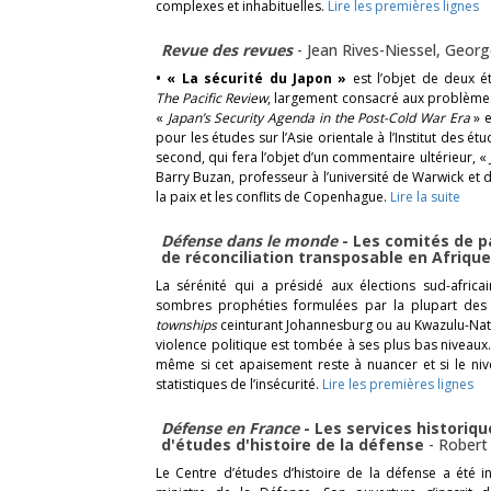
complexes et inhabituelles.
Lire les premières lignes
Revue des revues
-
Jean Rives-Niessel
,
Georg
• «
La sécurité du Japon »
est l’objet de deux 
The Pacific Review
, largement consacré aux problèmes 
«
Japan’s Security Agenda in the Post-Cold War Era
» 
pour les études sur l’Asie orientale à l’Institut des ét
second, qui fera l’objet d’un commentaire ultérieur, «
Barry Buzan, professeur à l’université de Warwick et 
la paix et les conflits de Copenhague.
Lire la suite
Défense dans le monde
- Les comités de p
de réconciliation transposable en Afriqu
La sérénité qui a présidé aux élections sud-afric
sombres prophéties formulées par la plupart des 
townships
ceinturant Johannesburg ou au Kwazulu-Natal
violence politique est tombée à ses plus bas niveaux.
même si cet apaisement reste à nuancer et si le nive
statistiques de l’insécurité.
Lire les premières lignes
Défense en France
- Les services historiqu
d'études d'histoire de la défense
-
Robert
Le Centre d’études d’histoire de la défense a été i