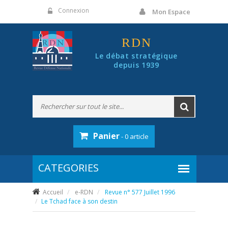
Panneau de gestion des cookies
Connexion
Mon Espace
RDN
Le débat stratégique
depuis 1939
Panier
- 0 article
Accueil
e-RDN
Revue n° 577 Juillet 1996
Le Tchad face à son destin