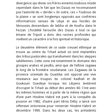
divergence qui divise ces frères ennemis toubous réside
cependant dans le fait que les Dazas ne reconnaissent
pas l’autorité du « derdei ». En outre, ces « Toubous de
la plaine » se sont longtemps opposés aux confréries
réformatrices venues de Libye et aux hordes de
Sénoussis descendues de Sebha et de Koufra dans le
Fezzan. L’hostilité farouche des Dazas à tout ce qui
émane de Tripoli a donc des racines profondes qui
revêtent un caractère à la fois spirituel et historique.
Le deuxième élément de ce vaste creuset ethnique se
trouve au centre du Tchad actuel où sont implantées
des tribus pastorales qui transhument dans les steppes
sahéliennes. Cette zone est notamment le domaine des
groupes arabes et peulhs, ainsi que de l’ethnie zagawa
le long de la frontière soudanaise. Les Zagawas de la
province orientale du Ouaddai ont opposé une vive
résistance aux troupes du colonel Kadhafi et de
Goukouni Ouedeye lorsque les Libyens tentèrent
d’occuper le Tchad au début des années 80. C’est avec
les mêmes hommes et à partir de la même région que
d’une part Hissène Habré est parti à la conquête du
pouvoir en 1982, d’autre part Idriss Déby a lancé son
offensive victorieuse pour renverser Hissène Habré en
décembre 1990. Dans les deux cas, les présidents