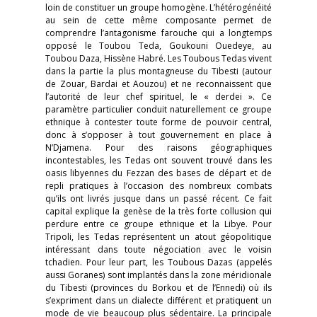
loin de constituer un groupe homogène. L’hétérogénéité
au sein de cette même composante permet de
comprendre l’antagonisme farouche qui a longtemps
opposé le Toubou Teda, Goukouni Ouedeye, au
Toubou Daza, Hissène Habré. Les Toubous Tedas vivent
dans la partie la plus montagneuse du Tibesti (autour
de Zouar, Bardai et Aouzou) et ne reconnaissent que
l’autorité de leur chef spirituel, le « derdei ». Ce
paramètre particulier conduit naturellement ce groupe
ethnique à contester toute forme de pouvoir central,
donc à s’opposer à tout gouvernement en place à
N’Djamena. Pour des raisons géographiques
incontestables, les Tedas ont souvent trouvé dans les
oasis libyennes du Fezzan des bases de départ et de
repli pratiques à l’occasion des nombreux combats
qu’ils ont livrés jusque dans un passé récent. Ce fait
capital explique la genèse de la très forte collusion qui
perdure entre ce groupe ethnique et la Libye. Pour
Tripoli, les Tedas représentent un atout géopolitique
intéressant dans toute négociation avec le voisin
tchadien. Pour leur part, les Toubous Dazas (appelés
aussi Goranes) sont implantés dans la zone méridionale
du Tibesti (provinces du Borkou et de l’Ennedi) où ils
s’expriment dans un dialecte différent et pratiquent un
mode de vie beaucoup plus sédentaire. La principale