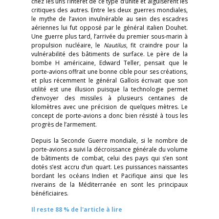
chez les uns l’intérêt de ce type d’unité et aiguisèrent les
critiques des autres. Entre les deux guerres mondiales,
le mythe de l’avion invulnérable au sein des escadres
aériennes lui fut opposé par le général italien Douhet.
Une guerre plus tard, l’arrivée du premier sous-marin à
propulsion nucléaire, le
Nautilus
, fit craindre pour la
vulnérabilité des bâtiments de surface. Le père de la
bombe H américaine, Edward Teller, pensait que le
porte-avions offrait une bonne cible pour ses créations,
et plus récemment le général Gallois écrivait que son
utilité est une illusion puisque la technologie permet
d’envoyer des missiles à plusieurs centaines de
kilomètres avec une précision de quelques mètres. Le
concept de porte-avions a donc bien résisté à tous les
progrès de l’armement.
Depuis la Seconde Guerre mondiale, si le nombre de
porte-avions a suivi la décroissance générale du volume
de bâtiments de combat, celui des pays qui s’en sont
dotés s’est accru d’un quart. Les puissances naissantes
bordant les océans Indien et Pacifique ainsi que les
riverains de la Méditerranée en sont les principaux
bénéficiaires.
Il reste 88 % de l'article à lire