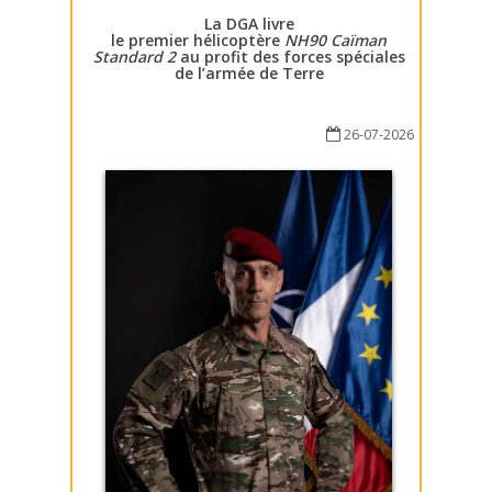
La DGA livre
le premier hélicoptère
NH90 Caïman
Standard 2
au profit des forces spéciales
de l’armée de Terre
26-07-2026