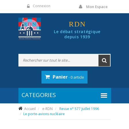
Panneau de gestion des cookies
Connexion
Mon Espace
RDN
Le débat stratégique
depuis 1939
Panier
- 0 article
Accueil
e-RDN
Revue n° 577 Juillet 1996
Le porte-avions nucléaire