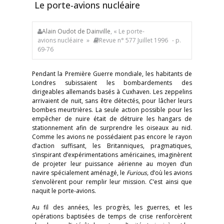
Le porte-avions nucléaire
Alain Oudot de Dainville
, « Le porte-
avions nucléaire »
Revue n° 577 Juillet 1996
- p.
69-76
Pendant la Première Guerre mondiale, les habitants de
Londres subissaient les bombardements des
dirigeables allemands basés à Cuxhaven. Les zeppelins
arrivaient de nuit, sans être détectés, pour lâcher leurs
bombes meurtrières. La seule action possible pour les
empêcher de nuire était de détruire les hangars de
stationnement afin de surprendre les oiseaux au nid.
Comme les avions ne possédaient pas encore le rayon
d’action suffisant, les Britanniques, pragmatiques,
s’inspirant d’expérimentations américaines, imaginèrent
de projeter leur puissance aérienne au moyen d’un
navire spécialement aménagé, le
Furious,
d’où les avions
s’envolèrent pour remplir leur mission. C’est ainsi que
naquit le porte-avions.
Au fil des années, les progrès, les guerres, et les
opérations baptisées de temps de crise renforcèrent