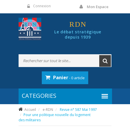
Panneau de gestion des cookies
Connexion
Mon Espace
RDN
Le débat stratégique
depuis 1939
Panier
- 0 article
Accueil
e-RDN
Revue n° 587 Mai 1997
Pour une politique nouvelle du logement
des militaires