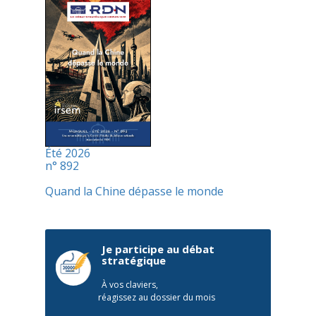
Été 2026
n° 892
Quand la Chine dépasse le monde
Je participe au débat
stratégique
À vos claviers,
réagissez au dossier du mois