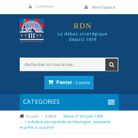
Panneau de gestion des cookies
Connexion
Mon Espace
RDN
Le débat stratégique
depuis 1939
Panier
- 0 article
Accueil
e-RDN
Revue n° 610 Juin 1999
L'industrie aérospatiale en Allemagne : puissante
et prête à coopérer