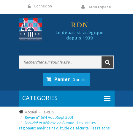
Panneau de gestion des cookies
Connexion
Mon Espace
RDN
Le débat stratégique
depuis 1939
Panier
- 0 article
Accueil
e-RDN
Revue n° 634 Août/Sept 2001
Sécurité et défense en Europe
- Les centres
régionaux américains d'étude de sécurité : les raisons