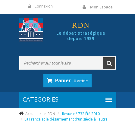
Panneau de gestion des cookies
Connexion
Mon Espace
RDN
Le débat stratégique
depuis 1939
Panier
- 0 article
Accueil
e-RDN
Revue n° 732 Été 2010
La France et le désarmement d'un siècle à l'autre