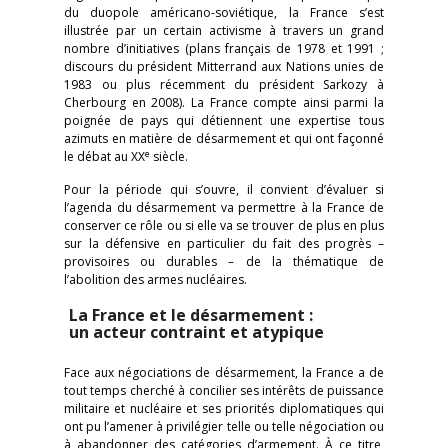
du duopole américano-soviétique, la France s’est
illustrée par un certain activisme à travers un grand
nombre d’initiatives (plans français de 1978 et 1991 ;
discours du président Mitterrand aux Nations unies de
1983 ou plus récemment du président Sarkozy à
Cherbourg en 2008). La France compte ainsi parmi la
poignée de pays qui détiennent une expertise tous
azimuts en matière de désarmement et qui ont façonné
e
le débat au XX
siècle.
Pour la période qui s’ouvre, il convient d’évaluer si
l’agenda du désarmement va permettre à la France de
conserver ce rôle ou si elle va se trouver de plus en plus
sur la défensive en particulier du fait des progrès –
provisoires ou durables – de la thématique de
l’abolition des armes nucléaires.
La France et le désarmement :
un acteur contraint et atypique
Face aux négociations de désarmement, la France a de
tout temps cherché à concilier ses intérêts de puissance
militaire et nucléaire et ses priorités diplomatiques qui
ont pu l’amener à privilégier telle ou telle négociation ou
à abandonner des catégories d’armement. À ce titre,