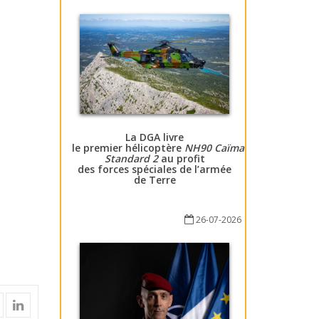
La DGA livre
le premier hélicoptère
NH90 Caïman
Standard 2
au profit
des forces spéciales de l’armée
de Terre
26-07-2026