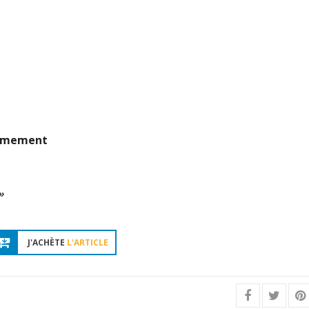
armement
»
J'ACHÈTE
L'ARTICLE