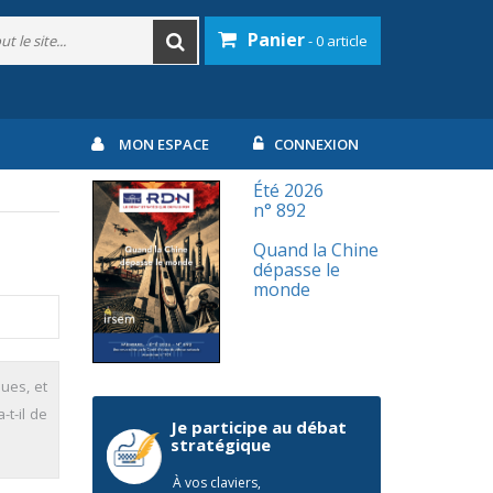
Panier
- 0 article
MON ESPACE
CONNEXION
Été 2026
n° 892
Quand la Chine
dépasse le
monde
ues, et
t-il de
Je participe au débat
stratégique
À vos claviers,