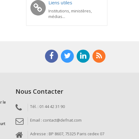
Liens utiles
Institutions, ministères,
médias...
Nous Contacter
r le
Tél. : 01 44 42 31 90
Email : contact@defnat.com
ourt
Adresse : BP 8607, 75325 Paris cedex 07