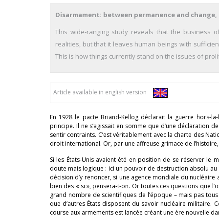
Disarmament: between permanence and change, 
This wide-ranging study reveals that the business o
realities, but that it leaves human beings with sufficie
This is how things currently stand on the issues of prol
Article available in english version
En 1928 le pacte Briand-Kellog déclarait la guerre hors-l
principe. Il ne s’agissait en somme que d’une déclaration d
sentir contraints. C’est véritablement avec la charte des Nat
droit international. Or, par une affreuse grimace de l’histo
Si les États-Unis avaient été en position de se réserver le
doute mais logique : ici un pouvoir de destruction absolu au d
décision d’y renoncer, si une agence mondiale du nucléaire av
bien des « si », pensera-t-on. Or toutes ces questions que l’
grand nombre de scientifiques de l’époque – mais pas tou
que d’autres États disposent du savoir nucléaire militaire. C
course aux armements est lancée créant une ère nouvelle d