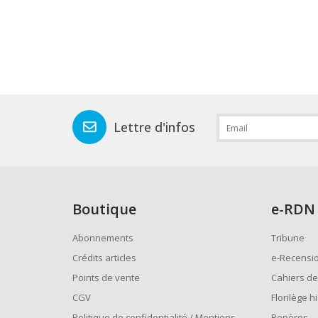
Lettre d'infos
Boutique
e
-RDN
Abonnements
Tribune
Crédits articles
e-Recensi
Points de vente
Cahiers de
CGV
Florilège h
Politique de confidentialité / Mentions
Repères