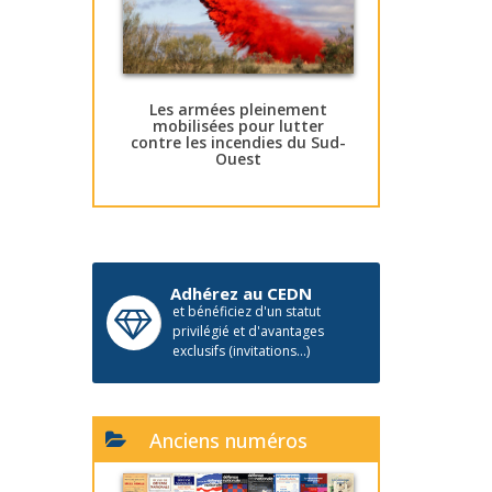
Les armées pleinement
mobilisées pour lutter
contre les incendies du Sud-
Ouest
Adhérez au CEDN
et bénéficiez d'un statut
privilégié et d'avantages
exclusifs (invitations...)
Anciens numéros