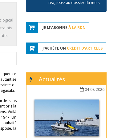
réagissez au dossier du mois
logical
traints.
JE M'ABONNE
À LA RDN
bate.
J'ACHÈTE UN
CRÉDIT D'ARTICLES
liquer ce
Actualités
 autant se
trainte du
04-08-2026
Nagasaki.
surde sans
nt pris la
ens. Voilà
t 1947. Un
t souhaité
ispose, la