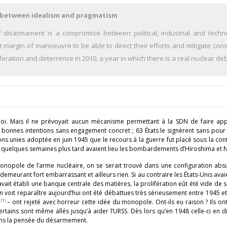
between idealism and pragmatism
f disarmament is a compromise between political, industrial and techno
nt margin of manoeuvre to be able to direct their efforts and mitigate cons
iferation and deterrence in 2010, a year in which there is a real nuclear de
a-loi. Mais il ne prévoyait aucun mécanisme permettant à la SDN de faire app
e bonnes intentions sans engagement concret ; 63 États le signèrent sans pour
ions unies adoptée en juin 1945 que le recours à la guerre fut placé sous la con
ire, quelques semaines plus tard avaient lieu les bombardements d’Hiroshima et 
 monopole de l’arme nucléaire, on se serait trouvé dans une configuration ab
emeurant fort embarrassant et ailleurs rien. Si au contraire les États-Unis avaie
ait établi une banque centrale des matières, la prolifération eût été vide de s
on voit reparaître aujourd’hui ont été débattues très sérieusement entre 1945 e
(1)
s
– ont rejeté avec horreur cette idée du monopole. Ont-ils eu raison ? Ils on
ertains sont même allés jusqu’à aider l’URSS. Dès lors qu’en 1948 celle-ci en d
ans la pensée du désarmement.