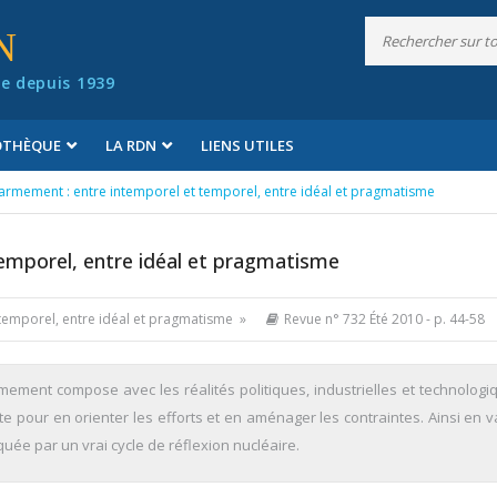
N
e depuis 1939
IOTHÈQUE
LA RDN
LIENS UTILES
armement : entre intemporel et temporel, entre idéal et pragmatisme
emporel, entre idéal et pragmatisme
 temporel, entre idéal et pragmatisme »
Revue n° 732 Été 2010
- p. 44-58
mement compose avec les réalités politiques, industrielles et technologiq
ur en orienter les efforts et en aménager les contraintes. Ainsi en va-
quée par un vrai cycle de réflexion nucléaire.