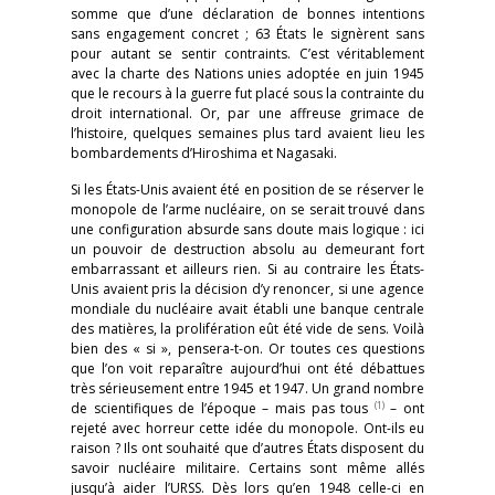
somme que d’une déclaration de bonnes intentions
sans engagement concret ; 63 États le signèrent sans
pour autant se sentir contraints. C’est véritablement
avec la charte des Nations unies adoptée en juin 1945
que le recours à la guerre fut placé sous la contrainte du
droit international. Or, par une affreuse grimace de
l’histoire, quelques semaines plus tard avaient lieu les
bombardements d’Hiroshima et Nagasaki.
Si les États-Unis avaient été en position de se réserver le
monopole de l’arme nucléaire, on se serait trouvé dans
une configuration absurde sans doute mais logique : ici
un pouvoir de destruction absolu au demeurant fort
embarrassant et ailleurs rien. Si au contraire les États-
Unis avaient pris la décision d’y renoncer, si une agence
mondiale du nucléaire avait établi une banque centrale
des matières, la prolifération eût été vide de sens. Voilà
bien des « si », pensera-t-on. Or toutes ces questions
que l’on voit reparaître aujourd’hui ont été débattues
très sérieusement entre 1945 et 1947. Un grand nombre
(1)
de scientifiques de l’époque – mais pas tous
– ont
rejeté avec horreur cette idée du monopole. Ont-ils eu
raison ? Ils ont souhaité que d’autres États disposent du
savoir nucléaire militaire. Certains sont même allés
jusqu’à aider l’URSS. Dès lors qu’en 1948 celle-ci en