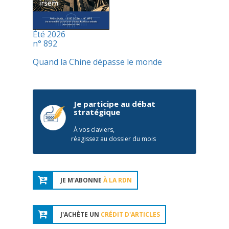
Été 2026
n° 892
Quand la Chine dépasse le monde
Je participe au débat
stratégique
À vos claviers,
réagissez au dossier du mois
JE M'ABONNE
À LA RDN
J'ACHÈTE UN
CRÉDIT D'ARTICLES