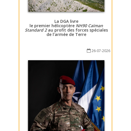
La DGA livre
le premier hélicoptère
NH90 Caïman
Standard 2
au profit des forces spéciales
de l’armée de Terre
26-07-2026