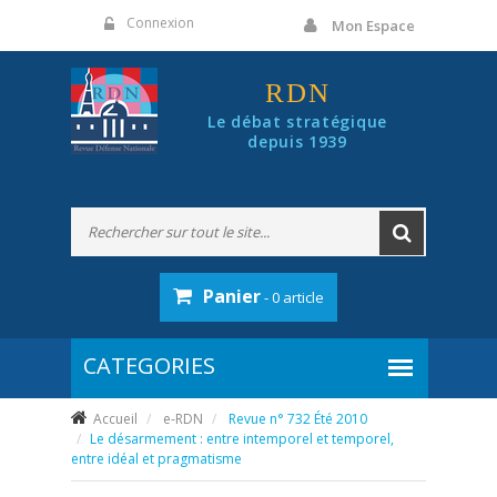
Panneau de gestion des cookies
Connexion
Mon Espace
RDN
Le débat stratégique
depuis 1939
Panier
- 0 article
Accueil
e-RDN
Revue n° 732 Été 2010
Le désarmement : entre intemporel et temporel,
entre idéal et pragmatisme