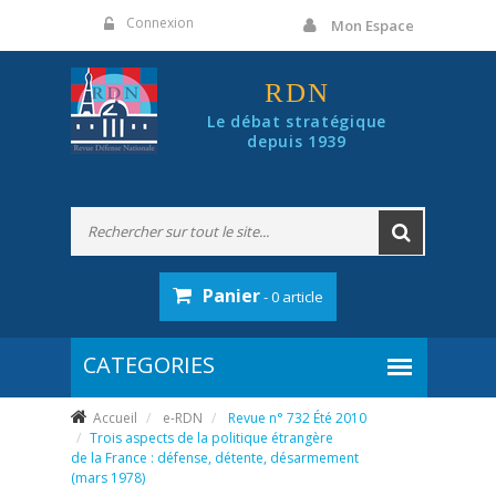
Panneau de gestion des cookies
Connexion
Mon Espace
RDN
Le débat stratégique
depuis 1939
Panier
- 0 article
Accueil
e-RDN
Revue n° 732 Été 2010
Trois aspects de la politique étrangère
de la France : défense, détente, désarmement
(mars 1978)