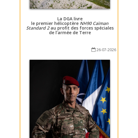
La DGA livre
le premier hélicoptère
NH90 Caïman
Standard 2
au profit des forces spéciales
de l’armée de Terre
26-07-2026