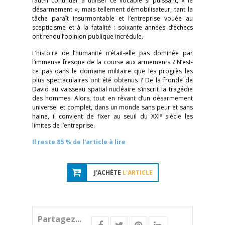
faut-il continuer à utiliser ce vocable si puissant, « le
désarmement », mais tellement démobilisateur, tant la
tâche paraît insurmontable et l’entreprise vouée au
scepticisme et à la fatalité : soixante années d’échecs
ont rendu l’opinion publique incrédule.
L’histoire de l’humanité n’était-elle pas dominée par
l’immense fresque de la course aux armements ? N’est-
ce pas dans le domaine militaire que les progrès les
plus spectaculaires ont été obtenus ? De la fronde de
David au vaisseau spatial nucléaire s’inscrit la tragédie
des hommes. Alors, tout en rêvant d’un désarmement
universel et complet, dans un monde sans peur et sans
e
haine, il convient de fixer au seuil du XXI
siècle les
limites de l’entreprise.
Il reste 85 % de l'article à lire
J'ACHÈTE
L'ARTICLE
Partagez...