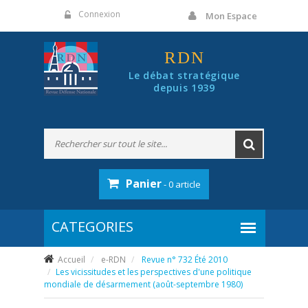
Panneau de gestion des cookies
Connexion
Mon Espace
RDN
Le débat stratégique
depuis 1939
Panier
- 0 article
Accueil
e-RDN
Revue n° 732 Été 2010
Les vicissitudes et les perspectives d'une politique
mondiale de désarmement (août-septembre 1980)