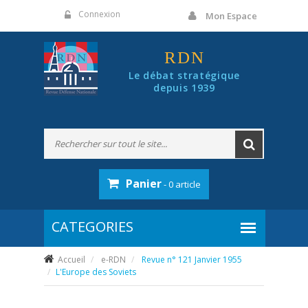
Panneau de gestion des cookies
Connexion
Mon Espace
RDN
Le débat stratégique
depuis 1939
Panier
- 0 article
Accueil
e-RDN
Revue n° 121 Janvier 1955
L'Europe des Soviets