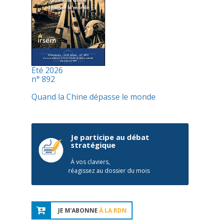
Été 2026
n° 892
Quand la Chine dépasse le monde
Je participe au débat
stratégique
À vos claviers,
réagissez au dossier du mois
JE M'ABONNE
À LA RDN