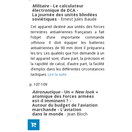
Militaire
- Le calculateur
électronique de DCA -
La journée des unités blindées
soviétiques
-
Ernest Jules Baude
Cet appareil destiné aux unités des forces
terrestres antiaériennes françaises a fait
l’objet d’une importante commande
offshore
. Il doit équiper les batteries
antiaériennes de 90 mm dont il préparera
les tirs. Les qualités que l’on demande à un
tel appareil sont, d’une part, la précision et
la rapidité de calcul, d’autre part, la facilité
d’emploi dans les différentes circonstances
tactiques.
Lire la suite
p. 107-109
Aéronautique
- Un «
New look
»
atomique des Forces armées
est-il imminent ? -
Autour du budget de l'aviation
marchande - L'aviation
dans le monde
-
Jean Bloch