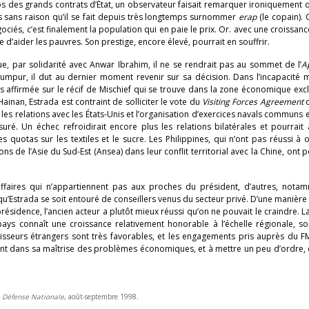
s des grands contrats d’État, un observateur faisait remarquer ironiquement 
as sans raison qu’il se fait depuis très longtemps surnommer
erap
(le copain).
ciés, c’est finalement la population qui en paie le prix. Or. avec une croissanc
’aider les pauvres. Son prestige, encore élevé, pourrait en souffrir.
e, par solidarité avec Anwar Ibrahim, il ne se rendrait pas au sommet de l’
A
pur, il dut au dernier moment revenir sur sa décision. Dans l’incapacité mi
s affirmée sur le récif de Mischief qui se trouve dans la zone économique exc
Hainan, Estrada est contraint de solliciter le vote du
Visiting Forces Agreement
q
r les relations avec les États-Unis et l’organisation d’exercices navals communs
uré. Un échec refroidirait encore plus les relations bilatérales et pourrait
otas sur les textiles et le sucre. Les Philippines, qui n’ont pas réussi à 
 de l’Asie du Sud-Est (Ansea) dans leur conflit territorial avec la Chine, ont p
faires qui n’appartiennent pas aux proches du président, d’autres, nota
qu’Estrada se soit entouré de conseillers venus du secteur privé. D’une manière
sidence, l’ancien acteur a plutôt mieux réussi qu’on ne pouvait le craindre. 
ays connaît une croissance relativement honorable à l’échelle régionale, so
tisseurs étrangers sont très favorables, et les engagements pris auprès du F
ent dans sa maîtrise des problèmes économiques, et à mettre un peu d’ordre, 
,
Défense Nationale
, août-septembre 1998
.