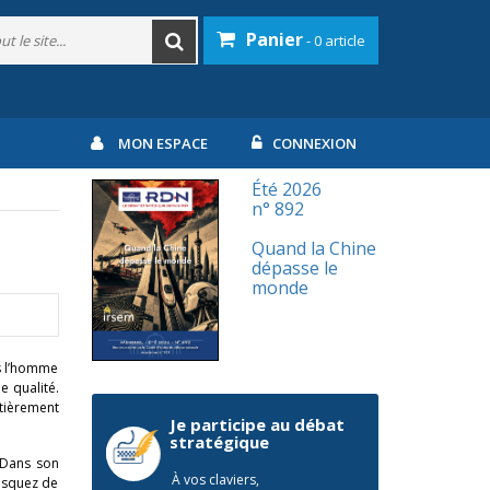
Panier
- 0 article
MON ESPACE
CONNEXION
Été 2026
n° 892
Quand la Chine
dépasse le
monde
as l’homme
e qualité.
tièrement
Je participe au débat
stratégique
. Dans son
À vos claviers,
Vasquez de