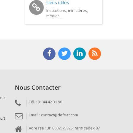
Liens utiles
Institutions, ministères,
médias...
Nous Contacter
r le
Tél. : 01 44 42 31 90
Email : contact@defnat.com
ourt
Adresse : BP 8607, 75325 Paris cedex 07