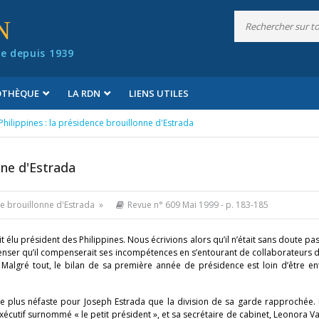
N
e depuis 1939
IOTHÈQUE
LA RDN
LIENS UTILES
 Philippines : la présidence brouillonne d'Estrada
onne d'Estrada
nce brouillonne d'Estrada »
Revue n° 609 Mai 1999
- p. 183-185
t élu président des Philippines. Nous écrivions alors qu’il n’était sans doute p
enser qu’il compenserait ses incompétences en s’entourant de collaborateurs d
Malgré tout, le bilan de sa première année de présidence est loin d’être en
tre plus néfaste pour Joseph Estrada que la division de sa garde rapprochée
écutif surnommé « le petit président », et sa secrétaire de cabinet, Leonora 