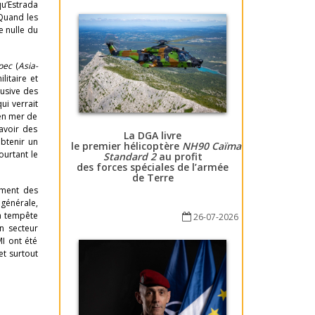
qu’Estrada
 Quand les
e nulle du
pec
(
Asia-
litaire et
lusive des
ui verrait
 en mer de
 avoir des
La DGA livre
obtenir un
le premier hélicoptère
NH90 Caïman
ourtant le
Standard 2
au profit
des forces spéciales de l’armée
de Terre
mment des
 générale,
La tempête
26-07-2026
n secteur
MI ont été
et surtout