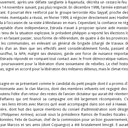
ouvement, après une défaite sanglante à Rajainuda, décréta un cessez-le-feu 
é le 14 novembre suivant, pas plus respecté. En décembre 1998, l’armée estimait 
t. Il pourrait être renforcé par le groupe terroriste Abu Sayyaf, proche de
l’armée. Aventajado a réussi, en février 1999, à négocier directement avec Hash
ada à l’occasion de sa visite à Mindanao en mars. Cependant, la confiance ne rè
acceptable d’une indépendance, Estrada n’avait à proposer qu’une aide massiv
 tenu de la situation explosive, le président philippin a reporté les élections l
ari en faisant passer, sous forme de référendum, de quatre à dix les province
9, les communistes, en enlevant un général de brigade (chargé de travaux d
s d’un an. Bien que ses effectifs aient considérablement fondu, passant 
urd’hui, la
NPA
, malgré ses divisions, garde une force de nuisance importan
s, Estrada répondit en rompant tout contact avec le Front démocratique nation
poursuivaient pour la libération d’une soixantaine de rebelles. Le chef hist
s, signé un accord pour la libération des militaires détenus, mais le climat n’est
ampagne en se présentant comme le candidat du petit peuple dont il a promis d
étonnante avec le clan Marcos, dont des membres influents ont regagné des 
outenu l’idée d’un retour des restes de l’ancien dictateur qui aurait été réent
’affaires qui ont financé sa campagne ont été largement récompensés. C’e
es liens étroits avec Marcos qu’il avait accompagné dans son exil à Hawaii. I
 bière, dont huit des quinze membres du conseil d’administration sont désign
(
Philippines Airlines
), accusé sous la présidence Ramos de fraudes fiscales a
bandonnées. Felix de Guzman, chef de la commission pour un bon gouvernement,
 par Marcos et ses amis (dont Cojuangco) a été brutalement limogé. Il aurait