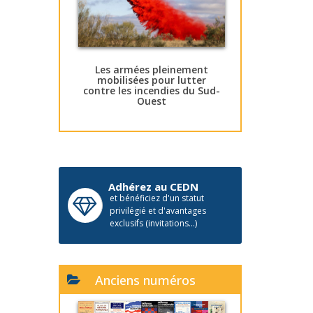
Les armées pleinement
mobilisées pour lutter
contre les incendies du Sud-
Ouest
Adhérez au CEDN
et bénéficiez d'un statut
privilégié et d'avantages
exclusifs (invitations...)
Anciens numéros