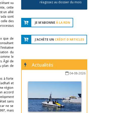
réagissez au dossier du mois
s’étant vu
nte, cette
t un allié
rada sont
celle des
JE M'ABONNE
À LA RDN
 processus
ux que de
J'ACHÈTE UN
CRÉDIT D'ARTICLES
nsultant
initiative
ciation du
 comme le
rs. Âgé de
Actualités
du plan de
04-08-2026
ns à forte
Kadhafi et
une région
 un accord
velopment
’était sans
car ne se
1997, mais