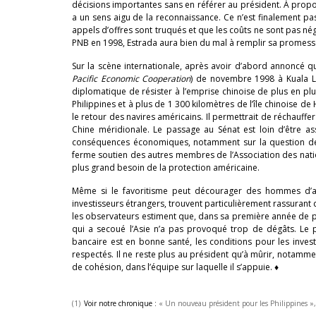
décisions importantes sans en référer au président. À propo
a un sens aigu de la reconnaissance. Ce n’est finalement p
appels d’offres sont truqués et que les coûts ne sont pas négo
PNB en 1998, Estrada aura bien du mal à remplir sa promesse d
Sur la scène internationale, après avoir d’abord annoncé qu
Pacific Economic Cooperation
) de novembre 1998 à Kuala Lum
diplomatique de résister à l’emprise chinoise de plus en plu
Philippines et à plus de 1 300 kilomètres de l’île chinoise de 
le retour des navires américains. Il permettrait de réchauffe
Chine méridionale. Le passage au Sénat est loin d’être ass
conséquences économiques, notamment sur la question des qu
ferme soutien des autres membres de l’Association des nations
plus grand besoin de la protection américaine.
Même si le favoritisme peut décourager des hommes d’af
investisseurs étrangers, trouvent particulièrement rassurant 
les observateurs estiment que, dans sa première année de pré
qui a secoué l’Asie n’a pas provoqué trop de dégâts. Le p
bancaire est en bonne santé, les conditions pour les inves
respectés. Il ne reste plus au président qu’à mûrir, notamm
de cohésion, dans l’équipe sur laquelle il s’appuie. ♦
(1)
Voir notre chronique :
« Un nouveau président pour les Philippines »