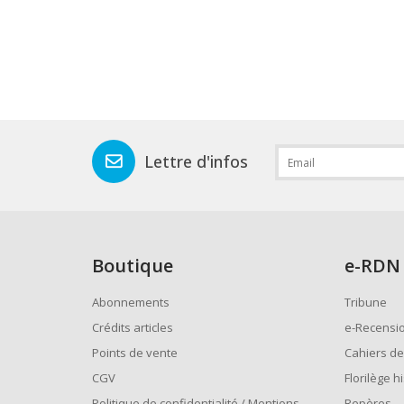
Lettre d'infos
Boutique
e
-RDN
Abonnements
Tribune
Crédits articles
e-Recensi
Points de vente
Cahiers de
CGV
Florilège h
Politique de confidentialité / Mentions
Repères