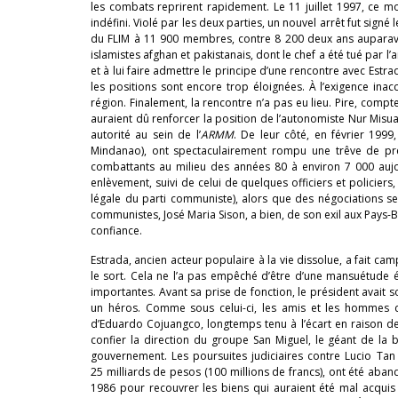
les combats reprirent rapidement. Le 11 juillet 1997, ce m
indéfini. Violé par les deux parties, un nouvel arrêt fut sign
du FLIM à 11 900 membres, contre 8 200 deux ans auparavan
islamistes afghan et pakistanais, dont le chef a été tué par 
et à lui faire admettre le principe d’une rencontre avec Estr
les positions sont encore trop éloignées. À l’exigence in
région. Finalement, la rencontre n’a pas eu lieu. Pire, compte
auraient dû renforcer la position de l’autonomiste Nur Misu
autorité au sein de l’
ARMM
. De leur côté, en février 199
Mindanao), ont spectaculairement rompu une trêve de prè
combattants au milieu des années 80 à environ 7 000 aujo
enlèvement, suivi de celui de quelques officiers et policier
légale du parti communiste), alors que des négociations se 
communistes, José Maria Sison, a bien, de son exil aux Pays-Ba
confiance.
Estrada, ancien acteur populaire à la vie dissolue, a fait c
le sort. Cela ne l’a pas empêché d’être d’une mansuétude 
importantes. Avant sa prise de fonction, le président avait s
un héros. Comme sous celui-ci, les amis et les hommes d
d’Eduardo Cojuangco, longtemps tenu à l’écart en raison de s
confier la direction du groupe San Miguel, le géant de la
gouvernement. Les poursuites judiciaires contre Lucio Tan 
25 milliards de pesos (100 millions de francs), ont été a
1986 pour recouvrer les biens qui auraient été mal acquis