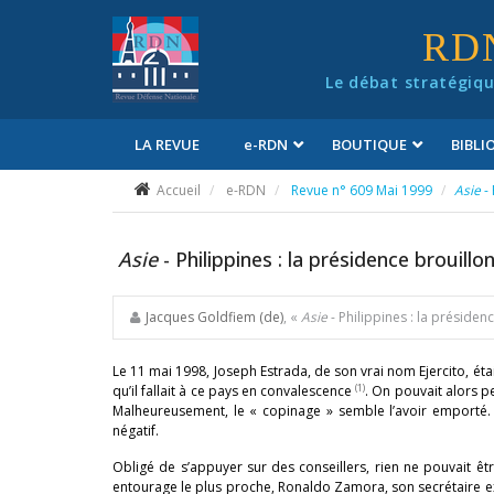
Panneau de gestion des cookies
RD
Le débat stratégiqu
LA REVUE
e
-RDN
BOUTIQUE
BIBL
Conditions générales de vente
Accueil
e-RDN
Revue n° 609 Mai 1999
Asie
-
Asie
- Philippines : la présidence brouill
Jacques Goldfiem (de)
, «
Asie
- Philippines : la préside
Le 11 mai 1998, Joseph Estrada, de son vrai nom Ejercito, étai
(1)
qu’il fallait à ce pays en convalescence
. On pouvait alors p
Malheureusement, le « copinage » semble l’avoir emporté. 
négatif.
Obligé de s’appuyer sur des conseillers, rien ne pouvait ê
entourage le plus proche, Ronaldo Zamora, son secrétaire ex