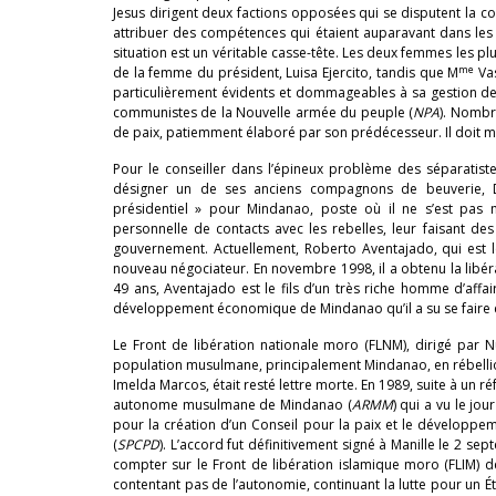
Jesus dirigent deux factions opposées qui se disputent la con
attribuer des compétences qui étaient auparavant dans les r
situation est un véritable casse-tête. Les deux femmes les p
me
de la femme du président, Luisa Ejercito, tandis que M
Vas
particulièrement évidents et dommageables à sa gestion de
communistes de la Nouvelle armée du peuple (
NPA
). Nombre
de paix, patiemment élaboré par son prédécesseur. Il doit mêm
Pour le conseiller dans l’épineux problème des séparatist
désigner un de ses anciens compagnons de beuverie,
présidentiel » pour Mindanao, poste où il ne s’est pas mon
personnelle de contacts avec les rebelles, leur faisant des
gouvernement. Actuellement, Roberto Aventajado, qui est l
nouveau négociateur. En novembre 1998, il a obtenu la libéra
49 ans, Aventajado est le fils d’un très riche homme d’affa
développement économique de Mindanao qu’il a su se faire e
Le Front de libération nationale moro (FLNM), dirigé par N
population musulmane, principalement Mindanao, en rébellio
Imelda Marcos, était resté lettre morte. En 1989, suite à un
autonome musulmane de Mindanao (
ARMM
) qui a vu le jo
pour la création d’un Conseil pour la paix et le développe
(
SPCPD
). L’accord fut définitivement signé à Manille le 2 se
compter sur le Front de libération islamique moro (FLIM) 
contentant pas de l’autonomie, continuant la lutte pour un Ét