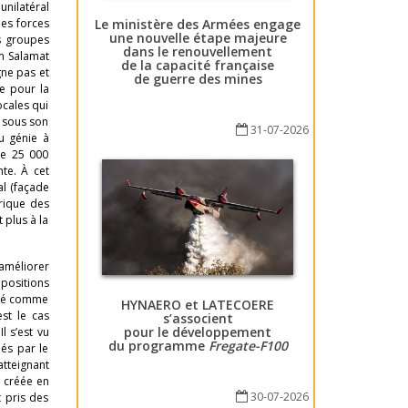
unilatéral
Le ministère des Armées engage
les forces
une nouvelle étape majeure
s groupes
dans le renouvellement
im Salamat
de la capacité française
gne pas et
de guerre des mines
e pour la
ocales qui
s sous son
31-07-2026
u génie à
de 25 000
te. À cet
al (façade
orique des
 plus à la
’améliorer
positions
erré comme
HYNAERO et LATECOERE
st le cas
s’associent
pour le développement
l s’est vu
du programme
Fregate-F100
és par le
tteignant
 créée en
30-07-2026
 pris des