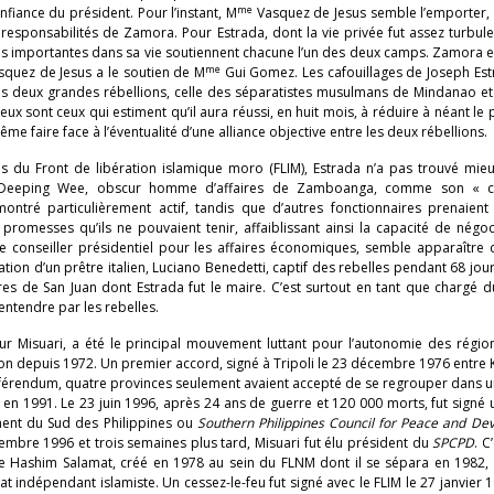
me
fiance du président. Pour l’instant, M
Vasquez de Jesus semble l’emporter, 
esponsabilités de Zamora. Pour Estrada, dont la vie privée fut assez turbule
lus importantes dans sa vie soutiennent chacune l’un des deux camps. Zamora es
me
quez de Jesus a le soutien de M
Gui Gomez. Les cafouillages de Joseph Est
s deux grandes rébellions, celle des séparatistes musulmans de Mindanao et 
ux sont ceux qui estiment qu’il aura réussi, en huit mois, à réduire à néant le
e faire face à l’éventualité d’une alliance objective entre les deux rébellions.
es du Front de libération islamique moro (FLIM), Estrada n’a pas trouvé mie
 Deeping Wee, obscur homme d’affaires de Zamboanga, comme son « co
tré particulièrement actif, tandis que d’autres fonctionnaires prenaient l’
 promesses qu’ils ne pouvaient tenir, affaiblissant ainsi la capacité de négo
e conseiller présidentiel pour les affaires économiques, semble apparaître
tion d’un prêtre italien, Luciano Benedetti, captif des rebelles pendant 68 jou
ires de San Juan dont Estrada fut le maire. C’est surtout en tant que chargé 
ntendre par les rebelles.
ur Misuari, a été le principal mouvement luttant pour l’autonomie des régio
n depuis 1972. Un premier accord, signé à Tripoli le 23 décembre 1976 entre 
 référendum, quatre provinces seulement avaient accepté de se regrouper dans 
ur en 1991. Le 23 juin 1996, après 24 ans de guerre et 120 000 morts, fut signé
ment du Sud des Philippines ou
Southern Philippines Council for Peace and De
ptembre 1996 et trois semaines plus tard, Misuari fut élu président du
SPCPD
. C
de Hashim Salamat, créé en 1978 au sein du FLNM dont il se sépara en 1982, 
at indépendant islamiste. Un cessez-le-feu fut signé avec le FLIM le 27 janvier 