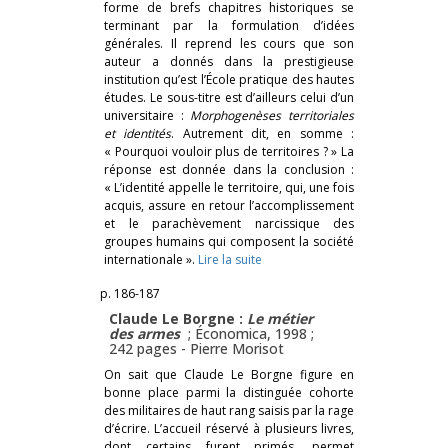
forme de brefs chapitres historiques se
terminant par la formulation d’idées
générales. Il reprend les cours que son
auteur a donnés dans la prestigieuse
institution qu’est l’École pratique des hautes
études. Le sous-titre est d’ailleurs celui d’un
universitaire :
Morphogenèses territoriales
et identités
. Autrement dit, en somme :
« Pourquoi vouloir plus de territoires ? » La
réponse est donnée dans la conclusion :
« L’identité appelle le territoire, qui, une fois
acquis, assure en retour l’accomplissement
et le parachèvement narcissique des
groupes humains qui composent la société
internationale ».
Lire la suite
p. 186-187
Claude Le Borgne :
Le métier
des armes
; Économica, 1998 ;
242 pages -
Pierre Morisot
On sait que Claude Le Borgne figure en
bonne place parmi la distinguée cohorte
des militaires de haut rang saisis par la rage
d’écrire. L’accueil réservé à plusieurs livres,
dont certains furent primés, permet