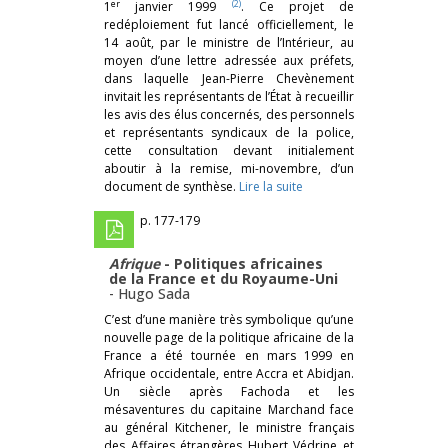
er
(2)
1
janvier 1999
. Ce projet de
redéploiement fut lancé officiellement, le
14 août, par le ministre de l’Intérieur, au
moyen d’une lettre adressée aux préfets,
dans laquelle Jean-Pierre Chevènement
invitait les représentants de l’État à recueillir
les avis des élus concernés, des personnels
et représentants syndicaux de la police,
cette consultation devant initialement
aboutir à la remise, mi-novembre, d’un
document de synthèse.
Lire la suite
p. 177-179
Afrique
- Politiques africaines
de la France et du Royaume-Uni
-
Hugo Sada
C’est d’une manière très symbolique qu’une
nouvelle page de la politique africaine de la
France a été tournée en mars 1999 en
Afrique occidentale, entre Accra et Abidjan.
Un siècle après Fachoda et les
mésaventures du capitaine Marchand face
au général Kitchener, le ministre français
des Affaires étrangères Hubert Védrine et