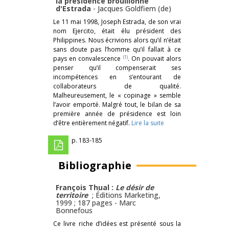
la présidence brouillonne
d'Estrada
-
Jacques Goldfiem (de)
Le 11 mai 1998, Joseph Estrada, de son vrai
nom Ejercito, était élu président des
Philippines. Nous écrivions alors qu’il n’était
sans doute pas l’homme qu’il fallait à ce
(1)
pays en convalescence
. On pouvait alors
penser qu’il compenserait ses
incompétences en s’entourant de
collaborateurs de qualité.
Malheureusement, le « copinage » semble
l’avoir emporté. Malgré tout, le bilan de sa
première année de présidence est loin
d’être entièrement négatif.
Lire la suite
p. 183-185
Bibliographie
François Thual :
Le désir de
territoire
; Éditions Marketing,
1999 ; 187 pages -
Marc
Bonnefous
Ce livre riche d’idées est présenté sous la