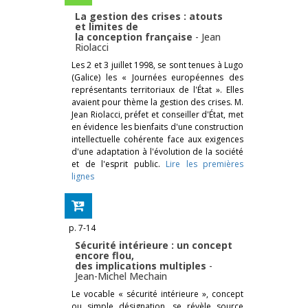
La gestion des crises : atouts
et limites de
la conception française
-
Jean
Riolacci
Les 2 et 3 juillet 1998, se sont tenues à Lugo
(Galice) les « Journées européennes des
représentants territoriaux de l'État ». Elles
avaient pour thème la gestion des crises. M.
Jean Riolacci, préfet et conseiller d'État, met
en évidence les bienfaits d'une construction
intellectuelle cohérente face aux exigences
d'une adaptation à l'évolution de la société
et de l'esprit public.
Lire les premières
lignes
p. 7-14
Sécurité intérieure : un concept
encore flou,
des implications multiples
-
Jean-Michel Mechain
Le vocable « sécurité intérieure », concept
ou simple désignation, se révèle source