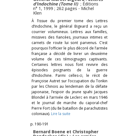
d’Indochine
(Tome II)
; Éditions
n° 1, 1999 ; 262 pages -
Michel
Klen
À l’issue du premier tome des Lettres
d’Indochine, le général Bigeard a reçu un
courrier volumineux. Lettres aux familles,
missives des fiancées, journaux intimes et
carnets de route lui sont parvenus. C’est
pourquoi l’officier le plus décoré de l’armée
française a décidé de livrer un deuxième
volume de ces témoignages captivants.
Certaines lettres nous font revivre des
épisodes poignants de la guerre
d’Indochine. Parmi celles-ci, le récit de
Françoise Autret sur l’occupation du Tonkin
par les Chinois au lendemain de la défaite
japonaise, l’espoir du jeune spahi Jacques
Blondel à l’arrivée de Leclerc en mars 1946
et le journal de marche du caporal-chef
Pierre Fort (du 8e bataillon de parachutistes
coloniaux).
Lire la suite
p. 190-191
Bernard Boene et Christopher