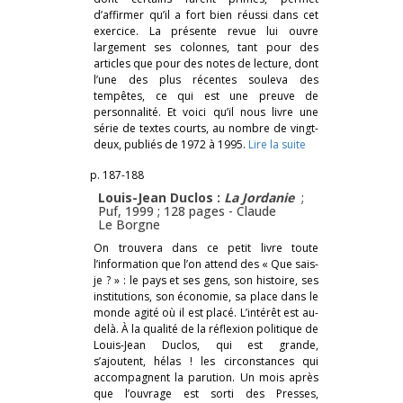
d’affirmer qu’il a fort bien réussi dans cet
exercice. La présente revue lui ouvre
largement ses colonnes, tant pour des
articles que pour des notes de lecture, dont
l’une des plus récentes souleva des
tempêtes, ce qui est une preuve de
personnalité. Et voici qu’il nous livre une
série de textes courts, au nombre de vingt-
deux, publiés de 1972 à 1995.
Lire la suite
p. 187-188
Louis-Jean Duclos :
La Jordanie
;
Puf, 1999 ; 128 pages -
Claude
Le Borgne
On trouvera dans ce petit livre toute
l’information que l’on attend des « Que sais-
je ? » : le pays et ses gens, son histoire, ses
institutions, son économie, sa place dans le
monde agité où il est placé. L’intérêt est au-
delà. À la qualité de la réflexion politique de
Louis-Jean Duclos, qui est grande,
s’ajoutent, hélas ! les circonstances qui
accompagnent la parution. Un mois après
que l’ouvrage est sorti des Presses,