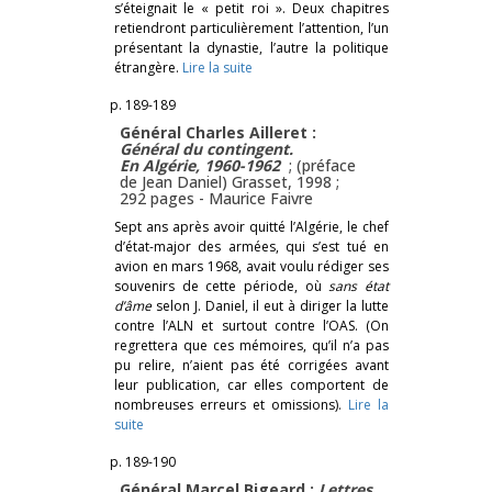
s’éteignait le « petit roi ». Deux chapitres
retiendront particulièrement l’attention, l’un
présentant la dynastie, l’autre la politique
étrangère.
Lire la suite
p. 189-189
Général Charles Ailleret :
Général du contingent.
En Algérie, 1960-1962
; (préface
de Jean Daniel) Grasset, 1998 ;
292 pages -
Maurice Faivre
Sept ans après avoir quitté l’Algérie, le chef
d’état-major des armées, qui s’est tué en
avion en mars 1968, avait voulu rédiger ses
souvenirs de cette période, où
sans état
d’âme
selon J. Daniel, il eut à diriger la lutte
contre l’ALN et surtout contre l’OAS. (On
regrettera que ces mémoires, qu’il n’a pas
pu relire, n’aient pas été corrigées avant
leur publication, car elles comportent de
nombreuses erreurs et omissions).
Lire la
suite
p. 189-190
Général Marcel Bigeard :
Lettres