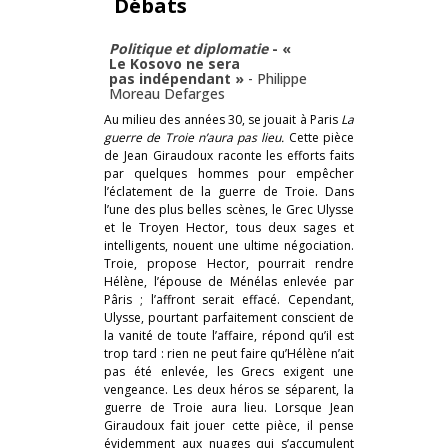
Débats
Politique et diplomatie
- «
Le Kosovo ne sera
pas indépendant »
-
Philippe
Moreau Defarges
Au milieu des années 30, se jouait à Paris
La
guerre de Troie n’aura pas lieu.
Cette pièce
de Jean Giraudoux raconte les efforts faits
par quelques hommes pour empêcher
l’éclatement de la guerre de Troie. Dans
l’une des plus belles scènes, le Grec Ulysse
et le Troyen Hector, tous deux sages et
intelligents, nouent une ultime négociation.
Troie, propose Hector, pourrait rendre
Hélène, l’épouse de Ménélas enlevée par
Pâris ; l’affront serait effacé. Cependant,
Ulysse, pourtant parfaitement conscient de
la vanité de toute l’affaire, répond qu’il est
trop tard : rien ne peut faire qu’Hélène n’ait
pas été enlevée, les Grecs exigent une
vengeance. Les deux héros se séparent, la
guerre de Troie aura lieu. Lorsque Jean
Giraudoux fait jouer cette pièce, il pense
évidemment aux nuages qui s’accumulent