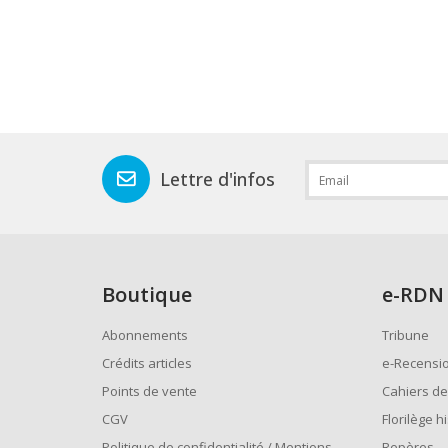
Lettre d'infos
Boutique
e
-RDN
Abonnements
Tribune
Crédits articles
e-Recensi
Points de vente
Cahiers de
CGV
Florilège h
Politique de confidentialité / Mentions
Repères