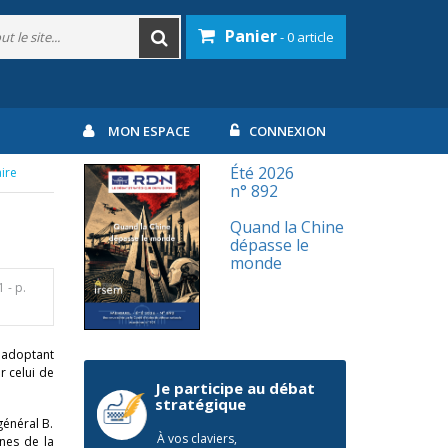
Panier
- 0 article
MON ESPACE
CONNEXION
Été 2026
aire
n° 892
Quand la Chine
dépasse le
monde
1
- p.
n adoptant
r celui de
Je participe au débat
stratégique
général B.
À vos claviers,
nes de la