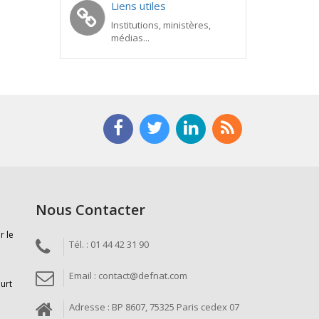
Liens utiles
Institutions, ministères,
médias...
Nous Contacter
r le
Tél. : 01 44 42 31 90
Email : contact@defnat.com
ourt
Adresse : BP 8607, 75325 Paris cedex 07