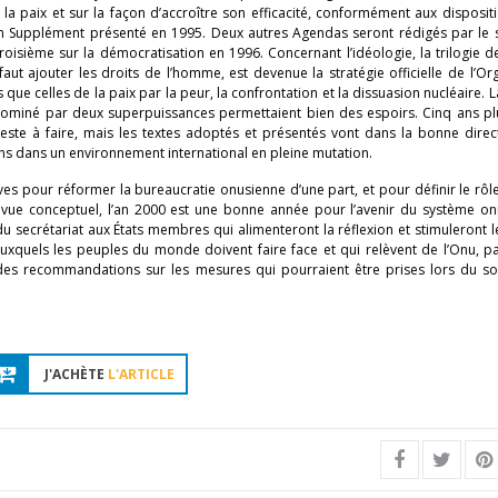
la paix et sur la façon d’accroître son efficacité, conformément aux disposit
n Supplément présenté en 1995. Deux autres Agendas seront rédigés par le s
oisième sur la démocratisation en 1996. Concernant l’idéologie, la trilogie 
ut ajouter les droits de l’homme, est devenue la stratégie officielle de l’Or
 que celles de la paix par la peur, la confrontation et la dissuasion nucléaire. La
 dominé par deux superpuissances permettaient bien des espoirs. Cinq ans pl
reste à faire, mais les textes adoptés et présentés vont dans la bonne direc
ons dans un environnement international en pleine mutation.
ives pour réformer la bureaucratie onusienne d’une part, et pour définir le rôl
e vue conceptuel, l’an 2000 est une bonne année pour l’avenir du système on
u secrétariat aux États membres qui alimenteront la réflexion et stimuleront 
uxquels les peuples du monde doivent faire face et qui relèvent de l’Onu, pa
t des recommandations sur les mesures qui pourraient être prises lors du 
J'ACHÈTE
L'ARTICLE