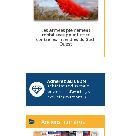
Les armées pleinement
mobilisées pour lutter
contre les incendies du Sud-
Ouest
Adhérez au CEDN
et bénéficiez d'un statut
privilégié et d'avantages
exclusifs (invitations...)
Anciens numéros