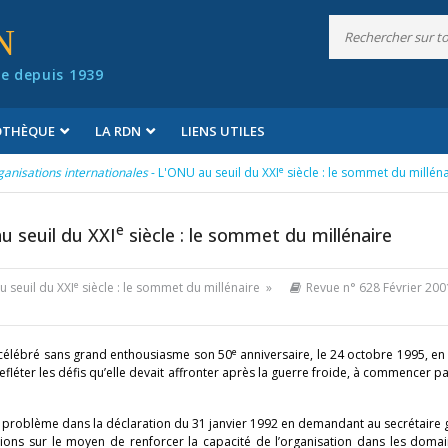
N
e depuis 1939
IOTHÈQUE
LA RDN
LIENS UTILES
e
ganisations internationales
- L'ONU au seuil du XXI
siècle : le sommet du millén
e
u seuil du XXI
siècle : le sommet du millénaire
e
 seuil du XXI
siècle : le sommet du millénaire »
Revue n° 628 Février 200
e
it célébré sans grand enthousiasme son 50
anniversaire, le 24 octobre 1995, e
fléter les défis qu’elle devait affronter après la guerre froide, à commencer pa
 problème dans la déclaration du 31 janvier 1992 en demandant au secrétaire 
ons sur le moyen de renforcer la capacité de l’organisation dans les domai