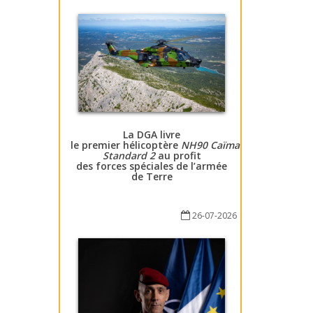
La DGA livre
le premier hélicoptère
NH90 Caïman
Standard 2
au profit
des forces spéciales de l’armée
de Terre
26-07-2026