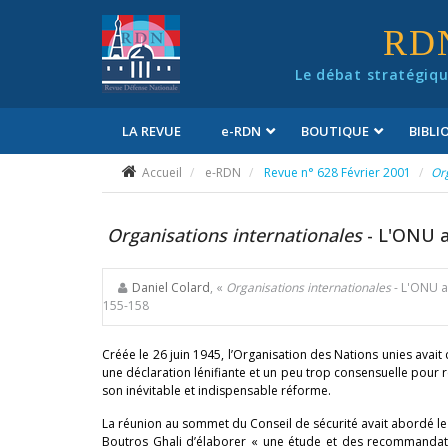
Panneau de gestion des cookies
RD
Le débat stratégiqu
LA REVUE
e
-RDN
BOUTIQUE
BIBL
Conditions générales de vente
Accueil
e-RDN
Revue n° 628 Février 2001
Or
Organisations internationales
- L'ONU a
Daniel Colard
, «
Organisations internationales
- L'ONU au
155-158
Créée le 26 juin 1945, l’Organisation des Nations unies ava
une déclaration lénifiante et un peu trop consensuelle pour re
son inévitable et indispensable réforme.
La réunion au sommet du Conseil de sécurité avait abordé le
Boutros Ghali d’élaborer « une étude et des recommandati