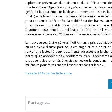
diplomatie préventive, du maintien et du rétablissement de 
Charte ». D’où l’
Agenda pour la paix
publié peu après et so
général : le deuxième sur le développement en 1994 et le tr
Ghali (paix-développememnt-démocratisation) à laquelle il fa
pour construire la sécurité et la stabilité sur des bases autres
politique des blocs et la disparition du système bipolaire
l’automne 2000, année du millénaire, la réforme de l’Onu 
moderniser et adapter l’Organisation à ses nouvelles foncti
Le nouveau secrétaire général, Kofi Annan, a pris des initiat
e
au XXI
siècle d’autre part. Sous cet angle et d’un point d
renverra le lecteur à deux documents adressés par le chef d
parce qu’ils abordent les « problèmes les plus pressants a
proposent des priorités à envisager et qu’ils contiennen
millénaire pour faire renaître l’espoir et changer la vie ».
Il reste 76 % de l'article à lire
Partagez...