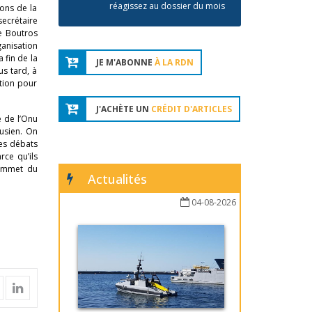
réagissez au dossier du mois
ions de la
ecrétaire
de Boutros
ganisation
 fin de la
JE M'ABONNE
À LA RDN
us tard, à
tion pour
J'ACHÈTE UN
CRÉDIT D'ARTICLES
e de l’Onu
usien. On
les débats
rce qu’ils
sommet du
Actualités
04-08-2026